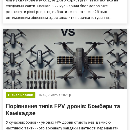
нове у святкове меню. Для цього користувачі звертаються на
спеціальні сайти. Спеціальний кулінарний блог допоможе
розглянути різні рецепти, вибрати те, що стане найбільш
оптимальним рішенням вдосконалити навички готування...
Бізнес новини
15:42,
7 квітня 2025 р.
Порівняння типів FPV дронів: Бомбери та
Камікадзе
У сучасних бойових умовах FPV дрони стають невід'ємною
частиною тактичного арсеналу завдяки здатності передавати