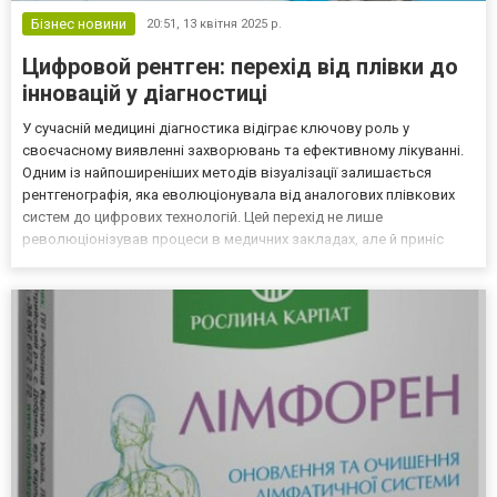
Бізнес новини
20:51,
13 квітня 2025 р.
Цифровой рентген: перехід від плівки до
інновацій у діагностиці
У сучасній медицині діагностика відіграє ключову роль у
своєчасному виявленні захворювань та ефективному лікуванні.
Одним із найпоширеніших методів візуалізації залишається
рентгенографія, яка еволюціонувала від аналогових плівкових
систем до цифрових технологій. Цей перехід не лише
революціонізував процеси в медичних закладах, але й приніс
відчутні переваги для пацієнтів, лікарів та системи охорони
здоров'я загалом. У цій статті ми розглянемо, як цифризац...