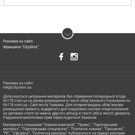
Реклама на сайті
Франшиза "CitySites"
Реклама на сайті:
rek@citysites.ua
Допускається цитування матеріалів без отримання попередньої згоди
06178.com.ua за умови розміщення в тексті обов'язкового посилання на
06178.com.ua - Сайт міста Токмака. Для інтернет-видань обов'язкове
розміщення прямого, відкритого для пошукових систем гіперпосилання
на цитовані статті не нижче другого абзацу в тексті або в якості джерела.
Порушення виняткових прав переслідується Законом.
Матеріали з плашками "Новини компаній", "Промо", "Партнерський
матеріал", "Партнерський спецпроєкт", "Політичні новини", "Пресреліз",
"PR", "Офіційно", "Політична реклама" публікуються на правах реклами.