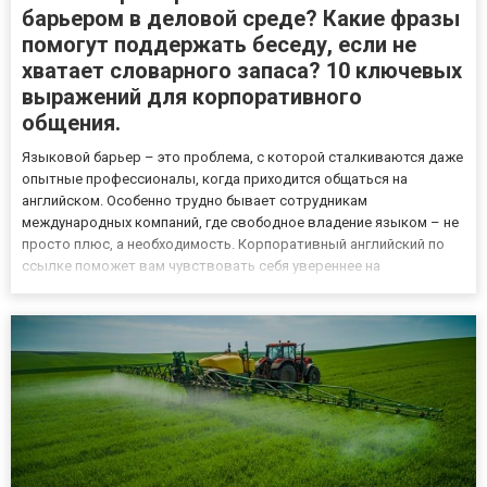
барьером в деловой среде? Какие фразы
помогут поддержать беседу, если не
хватает словарного запаса? 10 ключевых
выражений для корпоративного
общения.
Языковой барьер – это проблема, с которой сталкиваются даже
опытные профессионалы, когда приходится общаться на
английском. Особенно трудно бывает сотрудникам
международных компаний, где свободное владение языком – не
просто плюс, а необходимость. Корпоративный английский по
ссылке поможет вам чувствовать себя увереннее на
переговорах, в деловой переписке и повседневном общении с
коллегами и партнерами. Овладение определенными фразами
помогает преодолеть с...