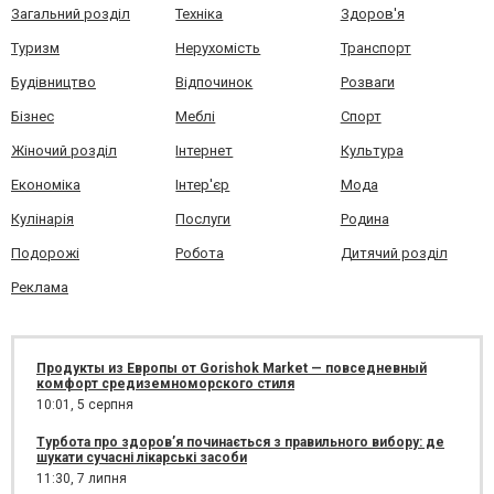
Загальний розділ
Техніка
Здоров'я
Туризм
Нерухомість
Транспорт
Будівництво
Відпочинок
Розваги
Бізнес
Меблі
Спорт
Жіночий розділ
Інтернет
Культура
Економіка
Інтер'єр
Мода
Кулінарія
Послуги
Родина
Подорожі
Робота
Дитячий розділ
Реклама
Продукты из Европы от Gorishok Market — повседневный
комфорт средиземноморского стиля
10:01,
5 серпня
Турбота про здоров’я починається з правильного вибору: де
шукати сучасні лікарські засоби
11:30,
7 липня