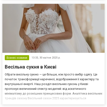
Бізнес новини
13:33,
30 квітня 2025 р.
Весільна сукня в Києві
Обрати весільну сукню — це більше, ніж просто вибір одягу. Це
початок трансформації нареченої, відображення її характеру та
внутрішньої енергії. Наш розділ весільних суконь у Києві
пропонує величезний спектр моделей: від аскетичного
мінімалізму до розкішних принцесових форм. Аналітика весільних
трендів сезону Весільний сезон 2025 характеризується
поєднанням контрастів: спокійні класичні силуети поруч із