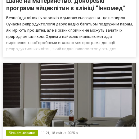
Шанс на материнство: донорські
програми яйцеклітин в клініці “Інномед”
Безпліддя жінок і чоловіків в умовах сьогодення - це не вирок.
Сучасна репродуктологія дарує надію багатьом подружнім парам,
які мріють про дітей, але з різних причин не можуть зачати їх
природним шляхом. Одним з найефективніших методів
вирішення такої проблеми вважається програма донації
репродуктивних клітин, який надалі використовують для
проведення такої процедури, як ектракорпоральне запліднення.
Донорство яйцеклітин: основні особливості Дана програма...
Бізнес новини
11:21,
18 квітня 2025 р.