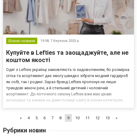
Бізнес новини
19:08,
7 березня 2025 р.
Купуйте в Lefties та заощаджуйте, але не
коштом якості
Одяг з Lefties українці замовляють із задоволенням, бо розмірна
сітка та асортимент дає змогу швидко зібрати модний гардероб
як собі, так і родині. Зараз бренд Lefties пропонує не лише
трендові жіночі речі, а й стильний дитячий і чоловічий
асортимент. До поточного сезону Lefties вже має цікаві
аксесуари та знижки на деякі позиції одягу в різних категоріях.
Тому вдалий шопінг гарантовано усім, хто бажає робити якісні
покупки за приємними цінами. А вони дійс...
«
4
5
6
7
8
9
10
11
12
13
»
Рубрики новин