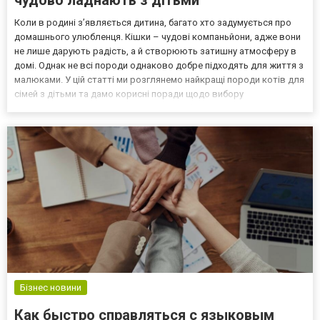
чудово ладнають з дітьми
Коли в родині з’являється дитина, багато хто задумується про
домашнього улюбленця. Кішки – чудові компаньйони, адже вони
не лише дарують радість, а й створюють затишну атмосферу в
домі. Однак не всі породи однаково добре підходять для життя з
малюками. У цій статті ми розглянемо найкращі породи котів для
сімей з дітьми та дамо корисні поради щодо вибору
чотирилапого друга. Яку породу кота обрати для родини з
дітьми? Перед тим як завести кота, важливо враху...
Бізнес новини
Как быстро справляться с языковым