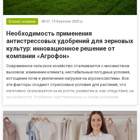
Бізнес новини
08:27,
13 березня 2025 р.
Необходимость применения
антистрессовых удобрений для зерновых
культур: инновационное решение от
компании «Агрофон»
Современное сельское хозяйство сталкивается с множеством
вызовов: изменение климата, нестабильные погодные условия,
истощение почв и увеличение нагрузки на агроэкосистемы. Все
эти факторы создают стрессовые условия для растений, что
негативно сказывается на их росте, развитии и, как следствие, на
урожайности. Особенно чувствительны к таким условиям
зерновые культуры, которые являются основой
продовольственной безопасности многих стран. В этой связи
примене...