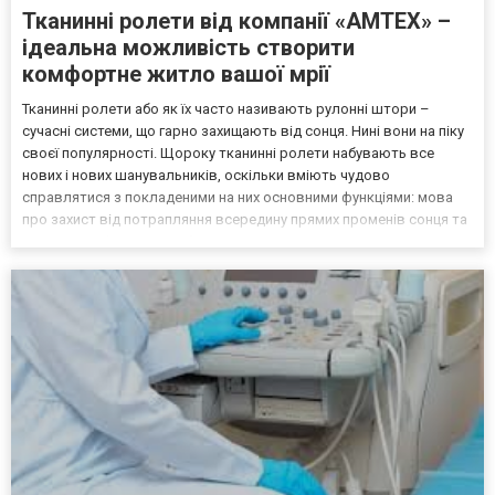
Тканинні ролети від компанії «АМТЕХ» –
ідеальна можливість створити
комфортне житло вашої мрії
Тканинні ролети або як їх часто називають рулонні штори –
сучасні системи, що гарно захищають від сонця. Нині вони на піку
своєї популярності. Щороку тканинні ролети набувають все
нових і нових шанувальників, оскільки вміють чудово
справлятися з покладеними на них основними функціями: мова
про захист від потрапляння всередину прямих променів сонця та
естетичне оформлення будь-якого віконного отвору. Такі
тканинні жалюзі чудово приховують усе те, що відбува...