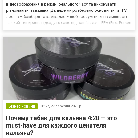
відеозображення в режимі реального часу та виконувати
різноманітні завдання. Дальше ми розберемо основні типи FPV
дронів – бомбери та камікадзе – щоб зрозуміти їхні відмінності
та який тип краще підходить саме під ваші задачі. FPV (First Person
View) дрони дозволяють оператору бачити те, що показує
апарат, завдяки передачі відеосигналу в режимі...
Бізнес новини
08:27,
27 березня 2025 р.
Почему табак для кальяна 4:20 — это
must-have для каждого ценителя
кальяна?