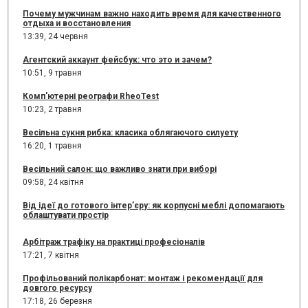
Почему мужчинам важно находить время для качественного
отдыха и восстановления
13:39,
24 червня
Агентский аккаунт фейсбук: что это и зачем?
10:51,
9 травня
Комп'ютерні реографи RheoTest
10:23,
2 травня
Весільна сукня рибка: класика облягаючого силуету
16:20,
1 травня
Весільний салон: що важливо знати при виборі
09:58,
24 квітня
Від ідеї до готового інтер’єру: як корпусні меблі допомагають
облаштувати простір
Арбітраж трафіку на практиці професіоналів
17:21,
7 квітня
Профільований полікарбонат: монтаж і рекомендації для
довгого ресурсу
17:18,
26 березня