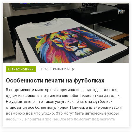
сміливими елементами асиметрії та текстурними вставка...
Бізнес новини
11:35,
30 квітня 2025 р.
Особенности печати на футболках
В современном мире яркая и оригинальная одежда является
одним из самых эффективных способов выделиться из толпы.
Не удивительно, что такая услуга как печать на футболках
становится все более популярной. Причем, в плане реализации
возможно все, что угодно. Это могут быть интересные узоры,
необычные принты и прочее. Все это помогает подчеркнуть
собственную индивидуальность, заводить новые и интересные
знакомства, да и просто ощущать себя более уверенно. На э...