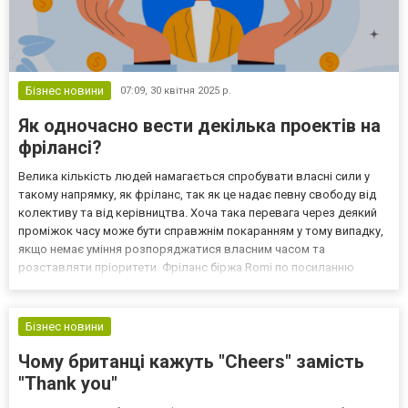
Бізнес новини
07:09,
30 квітня 2025 р.
Як одночасно вести декілька проектів на
фрілансі?
Велика кількість людей намагається спробувати власні сили у
такому напрямку, як фріланс, так як це надає певну свободу від
колективу та від керівництва. Хоча така перевага через деякий
проміжок часу може бути справжнім покаранням у тому випадку,
якщо немає уміння розпоряджатися власним часом та
розставляти пріоритети. Фріланс біржа Romi по посиланню
https://romi.com.ua/ пропонує широкий вибір задач, серед яких
кожен може знайти для себе досить вдалий варіа...
Бізнес новини
Чому британці кажуть "Cheers" замість
"Thank you"