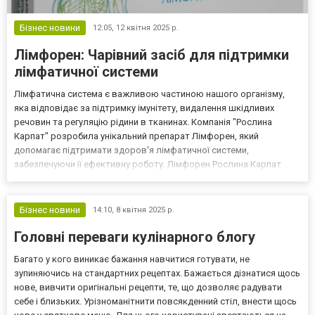
Бізнес новини
12:05,
12 квітня 2025 р.
Лімфорен: Чарівний засіб для підтримки
лімфатичної системи
Лімфатична система є важливою частиною нашого організму,
яка відповідає за підтримку імунітету, видалення шкідливих
речовин та регуляцію рідини в тканинах. Компанія "Рослина
Карпат" розробила унікальний препарат Лімфорен, який
допомагає підтримати здоров'я лімфатичної системи,
забезпечуючи її ефективну роботу. Лімфорен Рослина Карпат
створений на основі натуральних компонентів, які мають
потужну дію на лімфатичну систему. Основними складовими
препарату є к...
Бізнес новини
14:10,
8 квітня 2025 р.
Головні переваги кулінарного блогу
Багато у кого виникає бажання навчитися готувати, не
зупиняючись на стандартних рецептах. Бажається дізнатися щось
нове, вивчити оригінальні рецепти, те, що дозволяє радувати
себе і близьких. Урізноманітнити повсякденний стіл, внести щось