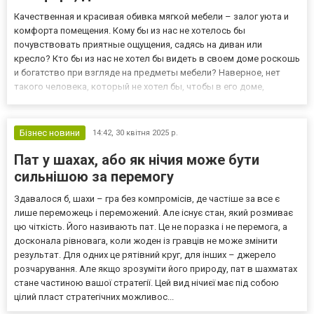
Качественная и красивая обивка мягкой мебели – залог уюта и
комфорта помещения. Кому бы из нас не хотелось бы
почувствовать приятные ощущения, садясь на диван или
кресло? Кто бы из нас не хотел бы видеть в своем доме роскошь
и богатство при взгляде на предметы мебели? Наверное, нет
такого человека, который не хотел бы, чтобы в его доме,
квартире или даже офисе стояла красивая, приятная на ощупь,
но в то же время практичная, функциональная и долговечная
меб...
Бізнес новини
14:42,
30 квітня 2025 р.
Пат у шахах, або як нічия може бути
сильнішою за перемогу
Здавалося б, шахи – гра без компромісів, де частіше за все є
лише переможець і переможений. Але існує стан, який розмиває
цю чіткість. Його називають пат. Це не поразка і не перемога, а
досконала рівновага, коли жоден із гравців не може змінити
результат. Для одних це рятівний круг, для інших – джерело
розчарування. Але якщо зрозуміти його природу, пат в шахматах
стане частиною вашої стратегії. Цей вид нічиєї має під собою
цілий пласт стратегічних можливос...