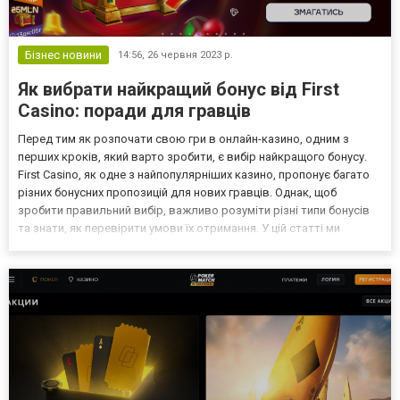
Бізнес новини
14:56,
26 червня 2023 р.
Як вибрати найкращий бонус від First
Casino: поради для гравців
Перед тим як розпочати свою гри в онлайн-казино, одним з
перших кроків, який варто зробити, є вибір найкращого бонусу.
First Casino, як одне з найпопулярніших казино, пропонує багато
різних бонусних пропозицій для нових гравців. Однак, щоб
зробити правильний вибір, важливо розуміти різні типи бонусів
та знати, як перевірити умови їх отримання. У цій статті ми
надамо вам корисні поради, як вибрати найкращий бонус від 1
first casino. Розуміння різних типів б...