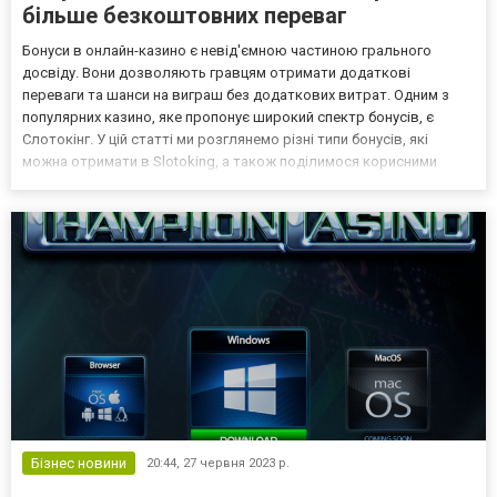
більше безкоштовних переваг
Бонуси в онлайн-казино є невід'ємною частиною грального
досвіду. Вони дозволяють гравцям отримати додаткові
переваги та шанси на виграш без додаткових витрат. Одним з
популярних казино, яке пропонує широкий спектр бонусів, є
Слотокінг. У цій статті ми розглянемо різні типи бонусів, які
можна отримати в Slotoking, а також поділимося корисними
порадами, як отримати більше безкоштовних переваг в цьому
казино. Розбір основних видів бонусів Перш ніж перейти до...
Бізнес новини
20:44,
27 червня 2023 р.