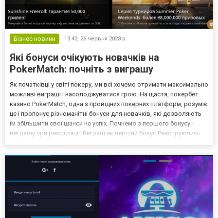
Бізнес новини
13:42,
26 червня 2023 р.
Які бонуси очікують новачків на
PokerMatch: почніть з виграшу
Як початківці у світі покеру, ми всі хочемо отримати максимально
можливі виграші і насолоджуватися грою. На щастя, покербет
казино PokerMatch, одна з провідних покерних платформ, розуміє
це і пропонує різноманітні бонуси для новачків, які дозволяють
їм збільшити свої шанси на успіх. Почнемо з першого бонусу -
виграшу при реєстрації. Виграш як перший бонус Реєструючись
на PokerMatch, новачки мають можливість отримати
реєстраційний бонус. Це виграш, який гра...