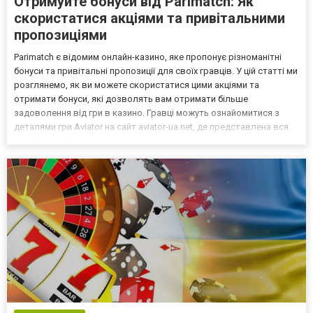
Отримуйте бонуси від Parimatch: Як
скористатися акціями та привітальними
пропозиціями
Parimatch є відомим онлайн-казино, яке пропонує різноманітні
бонуси та привітальні пропозиції для своїх гравців. У цій статті ми
розглянемо, як ви можете скористатися цими акціями та
отримати бонуси, які дозволять вам отримати більше
задоволення від гри в казино. Гравці можуть ознайомитися з
деталями гри Aviator на сайт aviator-ua.net, де представлена вся
необхідна інформація про цю захоплюючу гру. Огляд акцій та
привітальних пропозицій Паріматч Parimatch...