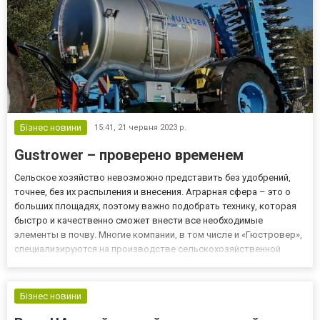
Бізнес новини
15:41,
21 червня 2023 р.
Gustrower – проверено временем
Сельское хозяйство невозможно представить без удобрений,
точнее, без их распыления и внесения. Аграрная сфера – это о
больших площадях, поэтому важно подобрать технику, которая
быстро и качественно сможет внести все необходимые
элементы в почву. Многие компании, в том числе и «Гюстровер»,
специализируются на производстве сельскохозяйственной
техники для обработки земли. Это должны быть машины
высокой надежности и производительности, которые смогут
распылит...
Бізнес новини