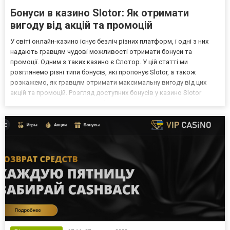
Бонуси в казино Slotor: Як отримати
вигоду від акцій та промоцій
У світі онлайн-казино існує безліч різних платформ, і одні з них
надають гравцям чудові можливості отримати бонуси та
промоції. Одним з таких казино є Слотор. У цій статті ми
розглянемо різні типи бонусів, які пропонує Slotor, а також
розкажемо, як гравцям отримати максимальну вигоду від цих
акцій та промоцій. Розгляд доступних бонусів у казино Slotor
Slotor пропонує різноманітні бонуси для своїх гравців. Ось кілька
з них: Вітальний бонус для нових гравців...