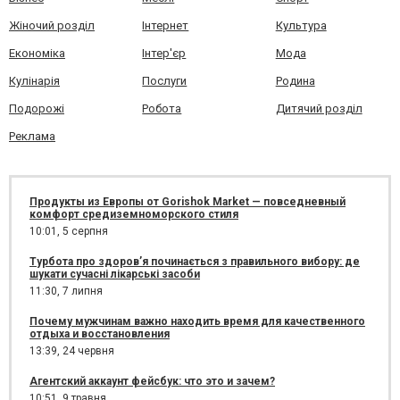
Жіночий розділ
Інтернет
Культура
Економіка
Інтер'єр
Мода
Кулінарія
Послуги
Родина
Подорожі
Робота
Дитячий розділ
Реклама
Продукты из Европы от Gorishok Market — повседневный
комфорт средиземноморского стиля
10:01,
5 серпня
Турбота про здоров’я починається з правильного вибору: де
шукати сучасні лікарські засоби
11:30,
7 липня
Почему мужчинам важно находить время для качественного
отдыха и восстановления
13:39,
24 червня
Агентский аккаунт фейсбук: что это и зачем?
10:51,
9 травня