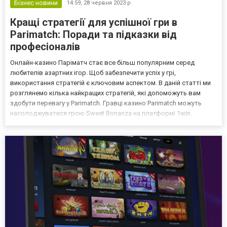
Бізнес новини
14:59,
28 червня 2023 р.
Кращі стратегії для успішної гри в
Parimatch: Поради та підказки від
професіоналів
Онлайн-казино Паріматч стає все більш популярним серед
любителів азартних ігор. Щоб забезпечити успіх у грі,
використання стратегій є ключовим аспектом. В даній статті ми
розглянемо кілька найкращих стратегій, які допоможуть вам
здобути перевагу у Parimatch. Гравці казино Parimatch можуть
насолоджуватися грою Sweet Bonanza на платформі 1win.
Детальніше про це можна дізнатися за посиланням Sweet
Bonanza 1win. Вибір ігрових платформ Перш ніж почати грати, ва...