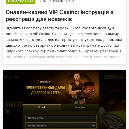
Бізнес новини
17:16,
27 червня 2023 р.
Онлайн-казино VIP Casino: Інструкція з
реєстрації для новачків
Відчуйте атмосферу азарту та розкішного ігрового досвіду в
онлайн-казино VIP Casino. Якщо ви ще не зареєстровані у цьому
казино, ми підготували для вас просту інструкцію, яка допоможе
швидко і легко створити обліковий запис і отримати доступ до
широкого спектру ігор та вигідних бонусів. Переваги реєстрації в
VIP Casino Величезний вибір азартних ігор: слоти, рулетка, покер,
блекджек та багато інших. Привітальний бонус для новачків, який
збільшить ваш початк...