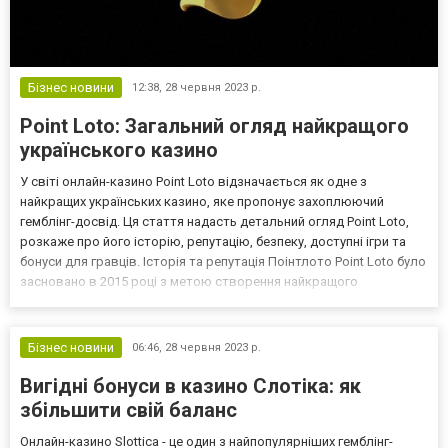
Бізнес новини
12:38,
28 червня 2023 р.
Point Loto: Загальний огляд найкращого
українського казино
У світі онлайн-казино Point Loto відзначається як одне з
найкращих українських казино, яке пропонує захоплюючий
гемблінг-досвід. Ця стаття надасть детальний огляд Point Loto,
розкаже про його історію, репутацію, безпеку, доступні ігри та
бонуси для гравців. Історія та репутація Поінтлото Point Loto було
засновано в 2015 році з метою створення найкращого
українського онлайн-казино. За короткий час його існування,
Поінтлото здобуло велику популярність та виз...
Бізнес новини
06:46,
28 червня 2023 р.
Вигідні бонуси в казино Слотіка: як
збільшити свій баланс
Онлайн-казино Slottica - це один з найпопулярніших гемблінг-