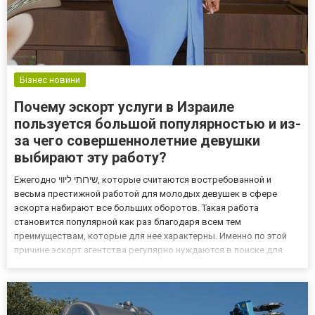
Бізнес новини
Почему эскорт услуги в Израиле
пользуется большой популярностью и из-
за чего совершеннолетние девушки
выбирают эту работу?
Ежегодно שירותי ליווי, которые считаются востребованной и
весьма престижной работой для молодых девушек в сфере
эскорта набирают все больших оборотов. Такая работа
становится популярной как раз благодаря всем тем
преимуществам, которые для нее характерны. Именно по этой
причине эскорт агентства регулярно нуждаются в поиске для
работы молодых кадров. Аналогичная ситуация обстоит и с
эскорт агентствами Израиля, куда каждый год в надежде
хорошо трудоустраиват...