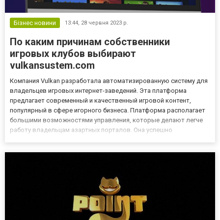
Бізнес новини
13:44,
28 червня 2023 р.
По каким причинам собственники
игровых клубов выбирают
vulkansustem.com
Компания Vulkan разработала автоматизированную систему для
владельцев игровых интернет-заведений. Эта платформа
предлагает современный и качественный игровой контент,
популярный в сфере игорного бизнеса. Платформа располагает
большими возможностями управления, которые делают легче
работу владельцам азартных порталов. Она успешно
распределяет возможности, помогая выгодно строить игорный
бизнес. Востребованность системы подкрепляется многолетним
стажем и мно...