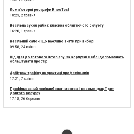
Комп'ютерні реографи RheoTest
10:23,
2 травня
Весільна сукня рибка: класика облягаючого силуету
16:20,
1 травня
Весільний салон: що важливо знати при виборі
09:58,
24 квітня
Від ідеї до готового інтер’єру: як корпусні меблі допомагають
облаштувати простір
Арбітраж трафіку на практиці професіоналів
17:21,
7 квітня
Профільований полікарбонат: монтаж і рекомендації для
довгого ресурсу
17:18,
26 березня