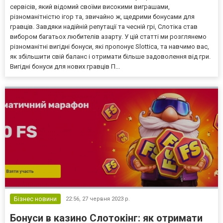
сервісів, який відомий своїми високими виграшами,
різноманітністю ігор та, звичайно ж, щедрими бонусами для
гравців. Завдяки надійній репутації та чесній грі, Слотіка став
вибором багатьох любителів азарту. У цій статті ми розглянемо
різноманітні вигідні бонуси, які пропонує Slottica, та навчимо вас,
як збільшити свій баланс і отримати більше задоволення від гри.
Вигідні бонуси для нових гравців П...
Бізнес новини
22:56,
27 червня 2023 р.
Бонуси в казино Слотокінг: як отримати