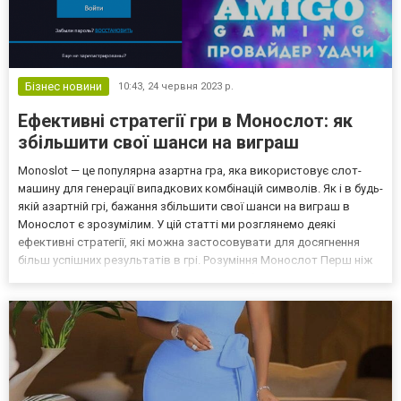
Бізнес новини
10:43,
24 червня 2023 р.
Ефективні стратегії гри в Монослот: як
збільшити свої шанси на виграш
Monoslot — це популярна азартна гра, яка використовує слот-
машину для генерації випадкових комбінацій символів. Як і в будь-
якій азартній грі, бажання збільшити свої шанси на виграш в
Монослот є зрозумілим. У цій статті ми розглянемо деякі
ефективні стратегії, які можна застосовувати для досягнення
більш успішних результатів в грі. Розуміння Монослот Перш ніж
досліджувати стратегії гри, важливо розібратися в основах
Монослот. Монослот використовує слот-маш...