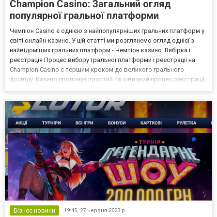
Champion Casino: Загальний огляд
популярної гральної платформи
Чемпіон Casino є однією з найпопулярніших гральних платформ у
світі онлайн-казино. У цій статті ми розглянемо огляд однієї з
найвідоміших гральних платформ - Чемпіон казино. Вибірка і
реєстрація Процес вибору гральної платформи і реєстрації на
Champion Casino є першим кроком до великого грального
досвіду. Казино пропонує простий та швидкий процес реєстрації,
що займає всього кілька хвилин. Для початку гри на платформі
Slotor, необхідно виконати такі кроки:...
Бізнес новини
19:45,
27 червня 2023 р.