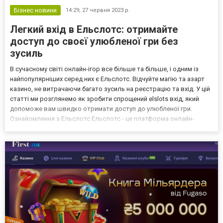
Бізнес новини
14:29,
27 червня 2023 р.
Легкий вхід в Ельслотс: отримайте
доступ до своєї улюбленої гри без
зусиль
В сучасному світі онлайн-ігор все більше та більше, і одним із
найпопулярніших серед них є Ельслотс. Відчуйте магію та азарт
казино, не витрачаючи багато зусиль на реєстрацію та вхід. У цій
статті ми розглянемо як зробити спрощений elslots вхід, який
допоможе вам швидко отримати доступ до улюбленої гри.
Ознайомлення з Ельслотс Ельслотс - це платформа онлайн-
казино, яка пропонує різноманітні ігри для задоволення азарту
гравців. Ви зможете насолоджуватися ве...