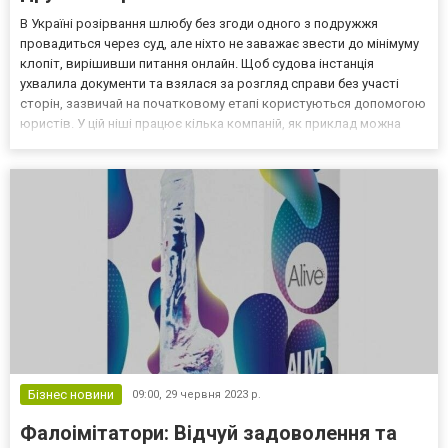
В Україні розірвання шлюбу без згоди одного з подружжя
провадиться через суд, але ніхто не заважає звести до мінімуму
клопіт, вирішивши питання онлайн. Щоб судова інстанція
ухвалила документи та взялася за розгляд справи без участі
сторін, зазвичай на початковому етапі користуються допомогою
юристів. У цій ніші працює кілька компаній, як приклад можна
навести «Підпиши та Перешли». Цей сервіс приймає заявки на
2p.com.ua. На сайті проекту є докладна інформац...
Бізнес новини
09:00,
29 червня 2023 р.
Фалоімітатори: Відчуй задоволення та