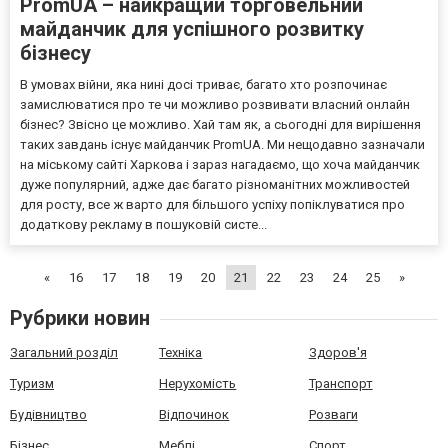
PromUA – найкращий торговельний
майданчик для успішного розвитку
бізнесу
В умовах війни, яка нині досі триває, багато хто розпочинає
замислюватися про те чи можливо розвивати власний онлайн
бізнес? Звісно це можливо. Хай там як, а сьогодні для вирішення
таких завдань існує майданчик PromUA. Ми нещодавно зазначали
на міському сайті Харкова і зараз нагадаємо, що хоча майданчик
дуже популярний, адже дає багато різноманітних можливостей
для росту, все ж варто для більшого успіху попіклуватися про
додаткову рекламу в пошуковій систе...
«
16
17
18
19
20
21
22
23
24
25
»
Рубрики новин
Загальний розділ
Техніка
Здоров'я
Туризм
Нерухомість
Транспорт
Будівництво
Відпочинок
Розваги
Бізнес
Меблі
Спорт