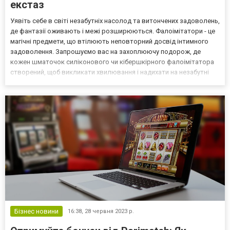
екстаз
Уявіть себе в світі незабутніх насолод та витончених задоволень,
де фантазії оживають і межі розширюються. Фалоімітатори - це
магічні предмети, що втілюють неповторний досвід інтимного
задоволення. Запрошуємо вас на захоплюючу подорож, де
кожен шматочок силіконового чи кібершкірного фалоімітатора
створений, щоб викликати хвилювання і надихати на незабутні
миті екстазу. Особливості іграшок Фалоімітатори - це мистецтво,
що оживляє ваші фантазії та надає неза...
Бізнес новини
16:38,
28 червня 2023 р.