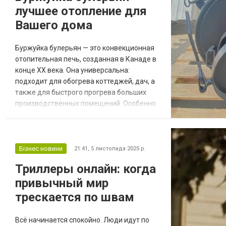
лучшее отопление для
считается одним из самых значимых и...
Вашего дома
Буржуйка булерьян — это конвекционная
отопительная печь, созданная в Канаде в
конце XX века. Она универсальна:
подходит для обогрева коттеджей, дач, а
также для быстрого прогрева больших
производственных помещений. Особенно
удобна там, где нет централизованного
газа или электричества. Если вы хотите
купить булерьян от производителя –
обращайтесь в компанию Widzew.
Бізнес новини
21:41,
5 листопада 2025 р.
Компания Widzew (ВидЗев) -
Триллеры онлайн: когда
производитель булерьянов в Украине,
привычный мир
опытные специалисты компании п...
трескается по швам
Всё начинается спокойно. Люди идут по