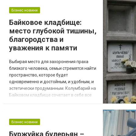
Бізнес новини
Байковое кладбище:
место глубокой тишины,
благородства и
уважения к памяти
Выбирая место для захоронения праха
близкого человека, семьи стремятся найти
пространство, которое будет
одновременно и достойным, и удобным, и
эстетически продуманным. Колумбарий на
Байковом кладбище сочетает в себе все
это, предлагая условия, которые
соответствуют как современным
требованиям, так и глубинным
эмоциональным потребностям родных.
Бізнес новини
Почему выбрать колумбарий на Байковом
Буржуйка булерьян –
кладбище? Байковое кладбище по праву