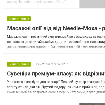
високу функціональність, що робить її
ідеальним аксесуаром для кожного
кальянщика. Завдяки своїй конструкції та
матеріалам, чаша забезпечує рівномірний
Бізнес новини
прогрів і розкриває смак табаку на всіх
Масажні олії від від Needle-Moxa - 
етапах куріння. Ця чаша не тільки підвищує
смакові відчуття, а й надає кальян...
Масажна олія - незмінний супутник майже у всіх видах та тех
основою східної китайської медицини - розслаблене тіло швидш
дотик, зволожена, здорова. Використання олій ефективно зніма
структуру. Масажних олій є багато видів, і кожен з них по-своєму
Бізнес новини
10:25,
28 листопада 2025 р.
Сувеніри преміум-класу: як відрізни
У кожного з нас були два сценарії. Перший: сувенір став улюбле
запитують, звідки він. Другий: подарунок чемно прийняли, подя
і хочете, щоб він потрапив саме в першу категорію, варто диви
ставлення. Особливо це важливо, коли йдеться про дорогі...