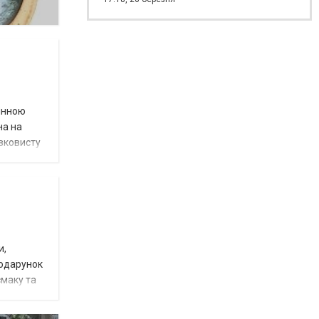
мінною
на на
овковисту
и,
подарунок
смаку та