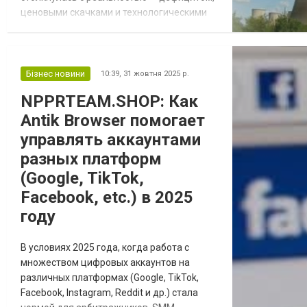
ценовыми скачками и технологическими
ограничениями, — разговор о балансе
снова возвращает нас к старым
источникам. Филипп Травкин (Pylyp
Travkin): Уголь — энергия будущего? —
Бізнес новини
10:39,
31 жовтня 2025 р.
звучит уже не как провокация, а как
NPPRTEAM.SHOP: Как
попытка трезво оценить ситуацию. Почему
Antik Browser помогает
уголь не исче...
управлять аккаунтами
разных платформ
(Google, TikTok,
Facebook, etc.) в 2025
году
В условиях 2025 года, когда работа с
множеством цифровых аккаунтов на
различных платформах (Google, TikTok,
Facebook, Instagram, Reddit и др.) стала