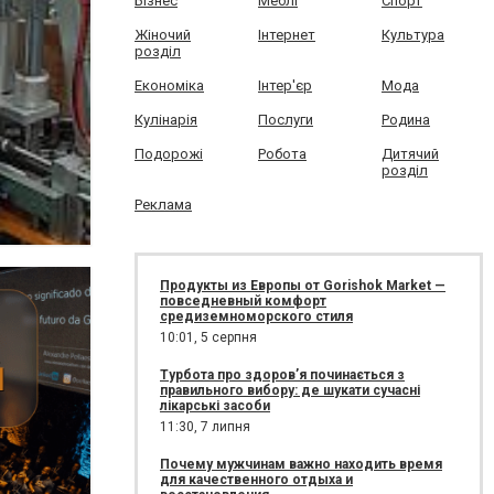
Бізнес
Меблі
Спорт
Жіночий
Інтернет
Культура
розділ
Економіка
Інтер'єр
Мода
Кулінарія
Послуги
Родина
Подорожі
Робота
Дитячий
розділ
Реклама
Продукты из Европы от Gorishok Market —
повседневный комфорт
средиземноморского стиля
10:01,
5 серпня
Турбота про здоров’я починається з
правильного вибору: де шукати сучасні
лікарські засоби
11:30,
7 липня
Почему мужчинам важно находить время
для качественного отдыха и