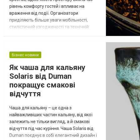
рівень комфорту гостей і впливає на
враження від події. Організатори
приділяють більше уваги мобільності,
стилістичній узгодженості та технічній
адаптивності рішень, орієнтуючись на
можливості, доступні на цьому сайті, щоб
швидко формувати гнучкі конфігурації зон.
Підхід до меблів стає стратегічним, адже
Бізнес новини
елементи інтер’єру перестають бути
Як чаша для кальяну
фоном і перетворюються на інструмент
Solaris від Duman
упр...
покращує смакові
відчуття
Чаша для кальяну – це одна з
найважливіших частин кальяну, від якої
залежить не тільки вигляд, а й смакові
відчуття під час куріння. Чаша Solaris від
Duman поєднує в собі елегантний дизайн і