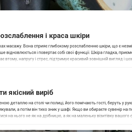
розслаблення і краса шкіри
ніках масажу. Вона сприяє глибокому розслабленню шкіри, що є нез
е відновлюється і повертає собі свої функції. Шкіра гладка, приєм
є втому, напругу і стрес, підтримує красивий зовнішній вигляд і ш
...
ти якісний виріб
ною деталлю на столі чи полиці, його помічають гості, беруть у рук
кували, а потім він тихо зник у шафі. Якщо ви обираєте сувенір на 
тися на нього не як на дрібницю, а як на маленьку візитівку вашого 