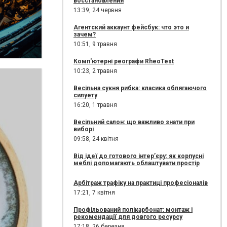
восстановления
13:39,
24 червня
Агентский аккаунт фейсбук: что это и
зачем?
10:51,
9 травня
Комп'ютерні реографи RheoTest
10:23,
2 травня
Весільна сукня рибка: класика облягаючого
силуету
16:20,
1 травня
Весільний салон: що важливо знати при
виборі
09:58,
24 квітня
Від ідеї до готового інтер’єру: як корпусні
меблі допомагають облаштувати простір
Арбітраж трафіку на практиці професіоналів
17:21,
7 квітня
Профільований полікарбонат: монтаж і
рекомендації для довгого ресурсу
17:18,
26 березня