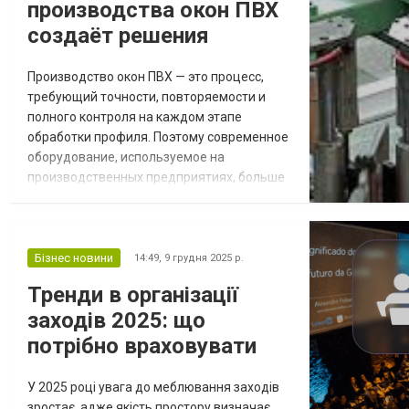
производства окон ПВХ
создаёт решения
Производство окон ПВХ — это процесс,
требующий точности, повторяемости и
полного контроля на каждом этапе
обработки профиля. Поэтому современное
оборудование, используемое на
производственных предприятиях, больше
не является случайным набором
компонентов, а результатом осознанного
многоэтапного инженерного подхода.
Производитель оборудования для
Бізнес новини
14:49,
9 грудня 2025 р.
производства окон должен сочетать
Тренди в організації
знания в области механики,
заходів 2025: що
автоматизации, материаловедения и
эргономики, созда...
потрібно враховувати
У 2025 році увага до меблювання заходів
зростає, адже якість простору визначає