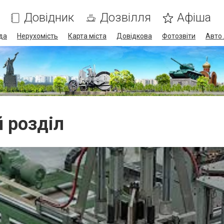
Довідник
Дозвілля
Афіша
да
Нерухомість
Карта міста
Довідкова
Фотозвіти
Авто 
й розділ