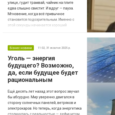
улице, гудит трамвай, чайник на плите
едва слышно свистит. И вдруг — пауза.
Мгновение, когда всё привычное
становится подозрительным. Именно с
этой секунды начинается хороший
триллер. Он не про страх, он про внимание
— про ту точку, где зритель начинает
видеть больше, чем хотел. Напряжение
без шума Современные Триллеры онлайн
Бізнес новини
11:02,
31 жовтня 2025 р.
уже давно не гонятся за громкими
Уголь — энергия
сценами. Они играют на деталях: тихие
будущего? Возможно,
шаги по лестнице, неотп...
да, если будущее будет
рациональным
Ещё десять лет назад этот вопрос звучал
бы абсурдно. Мир уверенно двигался в
сторону солнечных панелей, ветряков и
электрокаров. Но теперь, когда энергетика
столкнулась с реальностью — дефицитом,