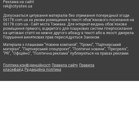
Реклама на сайті:
rek@citysites.ua
Допускається цитування матеріалів без отримання попередньої згоди
06178.com.ua за умови розміщення в тексті обов'язкового посилання на
06178.com.ua - Сайт міста Токмака. Для інтернет-видань обов'язкове
розміщення прямого, відкритого для пошукових систем гіперпосилання
на цитовані статті не нижче другого абзацу в тексті або в якості джерела.
Порушення виняткових прав переслідується Законом.
Матеріали з плашками "Новини компаній", "Промо", "Партнерський
матеріал", "Партнерський спецпроєкт", "Політичні новини", "Пресреліз",
"PR", "Офіційно", "Політична реклама" публікуються на правах реклами.
Політика конфіденційності
Правила сайту
Правила
класифайд
Редакційна політика