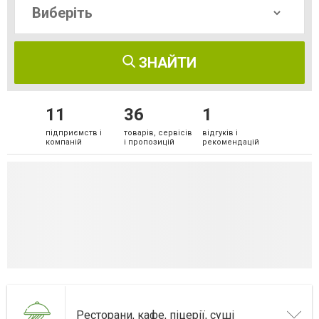
ЗНАЙТИ
11
36
1
підприємств і
товарів, сервісів
відгуків і
компаній
і пропозицій
рекомендацій
Ресторани, кафе, піцерії, суші