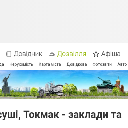
Довідник
Дозвілля
Афіша
да
Нерухомість
Карта міста
Довідкова
Фотозвіти
Авто 
 суші, Токмак - заклади та