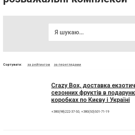
Сортувати:
за рейтингом
за переглядами
Crazy Box, доставка екзотич
сезонних фруктів в подарун
коробках по Києву і Україні
+380(98)222-37-50
,
+380(50)501-71-19