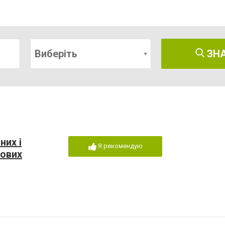
Виберіть
ЗН
них і
Я рекомендую
кових