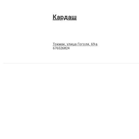
Кардаш
Токмак, улица Гоголя, 69-а
676526824