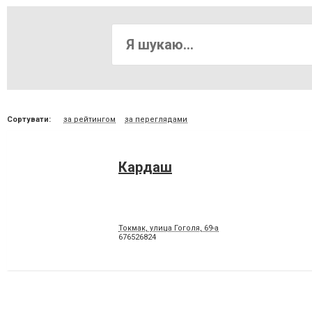
Сортувати:
за рейтингом
за переглядами
Кардаш
Токмак, улица Гоголя, 69-а
676526824