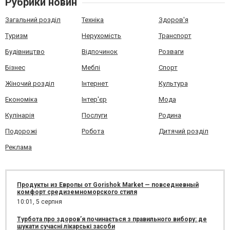
Рубрики новин
Загальний розділ
Техніка
Здоров'я
Туризм
Нерухомість
Транспорт
Будівництво
Відпочинок
Розваги
Бізнес
Меблі
Спорт
Жіночий розділ
Інтернет
Культура
Економіка
Інтер'єр
Мода
Кулінарія
Послуги
Родина
Подорожі
Робота
Дитячий розділ
Реклама
Продукты из Европы от Gorishok Market — повседневный
комфорт средиземноморского стиля
10:01,
5 серпня
Турбота про здоров’я починається з правильного вибору: де
шукати сучасні лікарські засоби