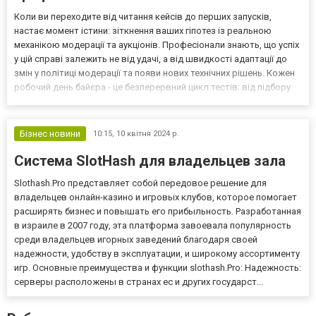
Коли ви переходите від читання кейсів до перших запусків,
настає момент істини: зіткнення ваших гіпотез із реальною
механікою модерації та аукціонів. Професіонали знають, що успіх
у цій справі залежить не від удачі, а від швидкості адаптації до
змін у політиці модерації та появи нових технічних рішень. Кожен
робочий день байєра - це безперервний цикл тестів: від підбору
антидетект-браузерів до пошуку унікальних кутів подачі оферів. У
такому динамічному сер...
Бізнес новини
10:15,
10 квітня 2024 р.
Система SlotHash для владельцев зала
Slothash.Pro представляет собой передовое решение для
владельцев онлайн-казино и игровых клубов, которое помогает
расширять бизнес и повышать его прибыльность. Разработанная
в израиле в 2007 году, эта платформа завоевала популярность
среди владельцев игорных заведений благодаря своей
надежности, удобству в эксплуатации, и широкому ассортименту
игр. Основные преимущества и функции slothash.Pro: Надежность:
серверы расположены в странах ес и других государст...