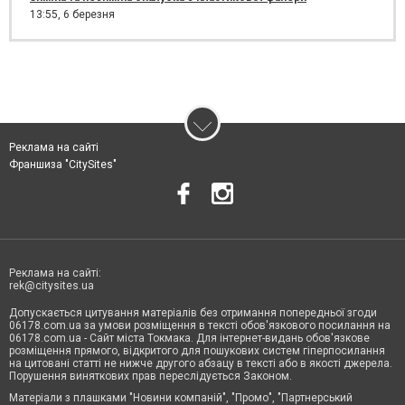
13:55,
6 березня
Реклама на сайті
Франшиза "CitySites"
Реклама на сайті:
rek@citysites.ua
Допускається цитування матеріалів без отримання попередньої згоди
06178.com.ua за умови розміщення в тексті обов'язкового посилання на
06178.com.ua - Сайт міста Токмака. Для інтернет-видань обов'язкове
розміщення прямого, відкритого для пошукових систем гіперпосилання
на цитовані статті не нижче другого абзацу в тексті або в якості джерела.
Порушення виняткових прав переслідується Законом.
Матеріали з плашками "Новини компаній", "Промо", "Партнерський