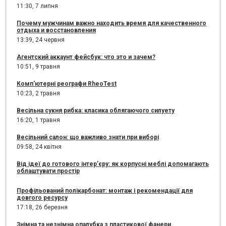
11:30,
7 липня
Почему мужчинам важно находить время для качественного
отдыха и восстановления
13:39,
24 червня
Агентский аккаунт фейсбук: что это и зачем?
10:51,
9 травня
Комп'ютерні реографи RheoTest
10:23,
2 травня
Весільна сукня рибка: класика облягаючого силуету
16:20,
1 травня
Весільний салон: що важливо знати при виборі
09:58,
24 квітня
Від ідеї до готового інтер’єру: як корпусні меблі допомагають
облаштувати простір
Профільований полікарбонат: монтаж і рекомендації для
довгого ресурсу
17:18,
26 березня
Знімна та незнімна опалубка з пластикової фанери