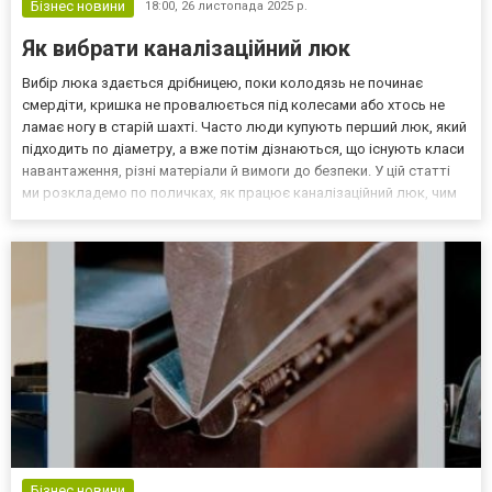
Бізнес новини
18:00,
26 листопада 2025 р.
Як вибрати каналізаційний люк
Вибір люка здається дрібницею, поки колодязь не починає
смердіти, кришка не провалюється під колесами або хтось не
ламає ногу в старій шахті. Часто люди купують перший люк, який
підходить по діаметру, а вже потім дізнаються, що існують класи
навантаження, різні матеріали й вимоги до безпеки. У цій статті
ми розкладемо по поличках, як працює каналізаційний люк, чим
відрізняється люк залізобетонний від чавунного чи полімерного,
коли вистачить простої пластик...
Бізнес новини