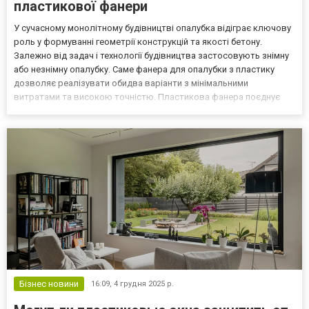
пластикової фанери
У сучасному монолітному будівництві опалубка відіграє ключову
роль у формуванні геометрії конструкцій та якості бетону.
Залежно від задач і технології будівництва застосовують знімну
або незнімну опалубку. Саме фанера для опалубки з пластику
дозволяє реалізувати обидва варіанти з мінімальними
витратами та високою точністю. Пластикова фанера поєднує
вологостійкість, гнучкість і багаторазове використання, що
робить її універсальним матеріалом для різних типі...
Бізнес новини
16:09,
4 грудня 2025 р.