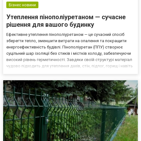
Бізнес новини
Утеплення пінополіуретаном — сучасне
рішення для вашого будинку
Ефективне утеплення пінополіуретаном — це сучасний спосіб
зберегти тепло, зменшити витрати на опалення та покращити
енергоефективність будівлі. Пінополіуретан (ППУ) створює
суцільний шар ізоляції без стиків і містків холоду, забезпечуючи
високий рівень герметичності. Завдяки своїй структурі матеріал
чудово підходить для утеплення дахів, стін, підлог, горищ і навіть
підвалів. Переваги утеплення ППУ: Висока теплоізоляція.
Пінополіуретан має один із найнижчих...