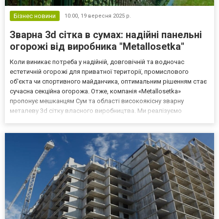
Бізнес новини
10:00,
19 вересня 2025 р.
Зварна 3d сітка в сумах: надійні панельні
огорожі від виробника "Metallosetka"
Коли виникає потреба у надійній, довговічній та водночас
естетичній огорожі для приватної території, промислового
об'єкта чи спортивного майданчика, оптимальним рішенням стає
сучасна секційна огорожа. Отже, компанія «Metallosetka»
пропонує мешканцям Сум та області високоякісну зварну
металеву 3d сітку власного виробництва. Ми реалізуємо
продукцію як оптом для великих забудовників, так і в роздріб
для приватних клієнтів, гарантуючи найкращу ціну на ринку, о...