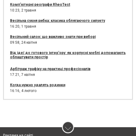
Комп'ютерні реографи RheoTest
10:23,
2 травня
Весільна сукня рибка: класика облягаючого силуету
16:20,
1 травня
Весільний салон: що важливо знати при виборі
09:58,
24 квітня
Від ідеї до готового інтер’єру: як корпусні меблі допомагають
облаштувати простір
Арбітраж трафіку на практиці професіоналів
17:21,
7 квітня
Когда нужно удалять родинки
16:16,
4 лютого
Реклама на сайті