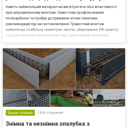
Навіть найякісніший матеріал може втратити свої властивості
при неправильному монтажі. Саме тому профільований
полікарбонат потребує дотримання чітких технічних
рекомендацій під час встановлення. Грамотний монтаж
забезпечує стабільну геометрію листів, збереження УФ-захисту
та довготривалу експлуатацію без деформацій і протікань.
Нижче наведено ключові принципи, які дозволяють максимально
реалізувати потенціал матеріалу. Орієнтація листів і УФ-захист
Профіл...
Бізнес новини
13:55,
6 березня
Знімна та незнімна опалубка з