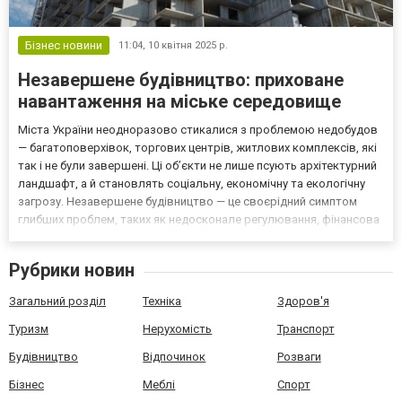
Бізнес новини
11:04,
10 квітня 2025 р.
Незавершене будівництво: приховане
навантаження на міське середовище
Міста України неодноразово стикалися з проблемою недобудов
— багатоповерхівок, торгових центрів, житлових комплексів, які
так і не були завершені. Ці об’єкти не лише псують архітектурний
ландшафт, а й становлять соціальну, економічну та екологічну
загрозу. Незавершене будівництво — це своєрідний симптом
глибших проблем, таких як недосконале регулювання, фінансова
нестабільність або недобросовісність забудовників. Чому
з’являються недобудови? Причини утворе...
Рубрики новин
Загальний розділ
Техніка
Здоров'я
Туризм
Нерухомість
Транспорт
Будівництво
Відпочинок
Розваги
Бізнес
Меблі
Спорт