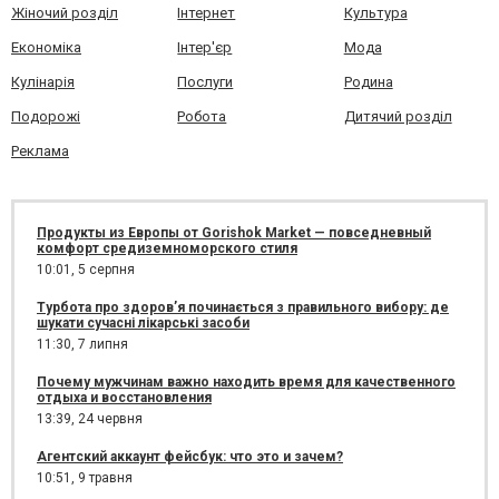
Жіночий розділ
Інтернет
Культура
Економіка
Інтер'єр
Мода
Кулінарія
Послуги
Родина
Подорожі
Робота
Дитячий розділ
Реклама
Продукты из Европы от Gorishok Market — повседневный
комфорт средиземноморского стиля
10:01,
5 серпня
Турбота про здоров’я починається з правильного вибору: де
шукати сучасні лікарські засоби
11:30,
7 липня
Почему мужчинам важно находить время для качественного
отдыха и восстановления
13:39,
24 червня
Агентский аккаунт фейсбук: что это и зачем?
10:51,
9 травня