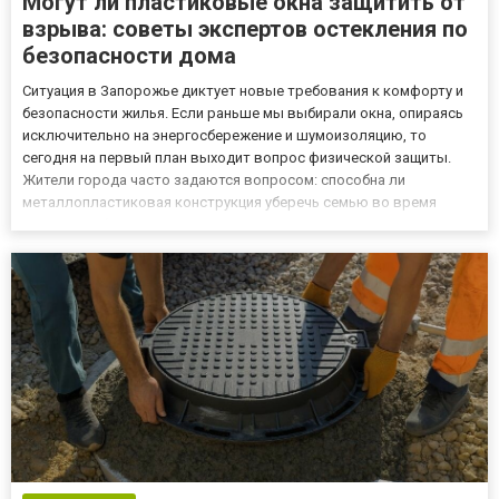
Могут ли пластиковые окна защитить от
взрыва: советы экспертов остекления по
безопасности дома
Ситуация в Запорожье диктует новые требования к комфорту и
безопасности жилья. Если раньше мы выбирали окна, опираясь
исключительно на энергосбережение и шумоизоляцию, то
сегодня на первый план выходит вопрос физической защиты.
Жители города часто задаются вопросом: способна ли
металлопластиковая конструкция уберечь семью во время
ракетных обстрелов? Честный ответ экспертов звучит так: от
прямого попадания снаряда не защитит ни одно гражданское
окно. Однак...