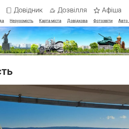
Довідник
Дозвілля
Афіша
да
Нерухомість
Карта міста
Довідкова
Фотозвіти
Авто 
сть