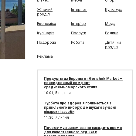
Бізнес
Меблі
Спорт
Жіночий
Інтернет
Культура
розділ
Економіка
Інтер'єр
Мода
Кулінарія
Послуги
Родина
Подорожі
Робота
Дитячий
розділ
Реклама
Продукты из Европы от Gorishok Market —
повседневный комфорт
средиземноморского стиля
10:01,
5 серпня
Турбота про здоров’я починається з
правильного вибору: де шукати сучасні
лікарські засоби
11:30,
7 липня
Почему мужчинам важно находить время
для качественного отдыха и