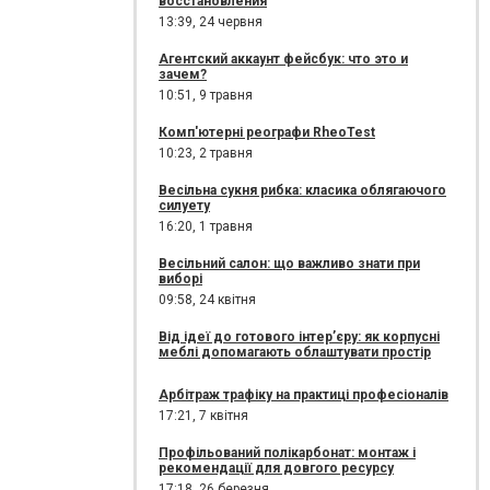
восстановления
13:39,
24 червня
Агентский аккаунт фейсбук: что это и
зачем?
10:51,
9 травня
Комп'ютерні реографи RheoTest
10:23,
2 травня
Весільна сукня рибка: класика облягаючого
силуету
16:20,
1 травня
Весільний салон: що важливо знати при
виборі
09:58,
24 квітня
Від ідеї до готового інтер’єру: як корпусні
меблі допомагають облаштувати простір
Арбітраж трафіку на практиці професіоналів
17:21,
7 квітня
Профільований полікарбонат: монтаж і
рекомендації для довгого ресурсу
17:18,
26 березня