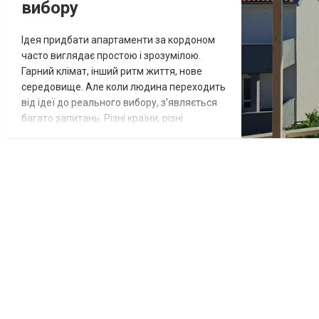
вибору
Ідея придбати апартаменти за кордоном
часто виглядає простою і зрозумілою.
Гарний клімат, інший ритм життя, нове
середовище. Але коли людина переходить
від ідеї до реального вибору, з’являється
багато запитань. Різні країни, різні
формати житла, відмінності в локаціях і
відчуттях від них. Через це складно одразу
зрозуміти, з чого почати і як уникнути
помилок. У таких ситуаціях зазвичай
дивляться реальні варіанти, щоб
сформувати базове уявлення, наприклад
м...