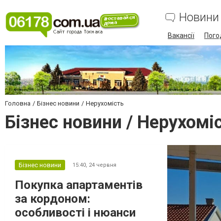
Новини
Вакансії
Пого
Головна
Бізнес новини
Нерухомість
Бізнес новини / Нерухомі
Бізнес новини
15:40,
24 червня
Покупка апартаментів
за кордоном:
особливості і нюанси