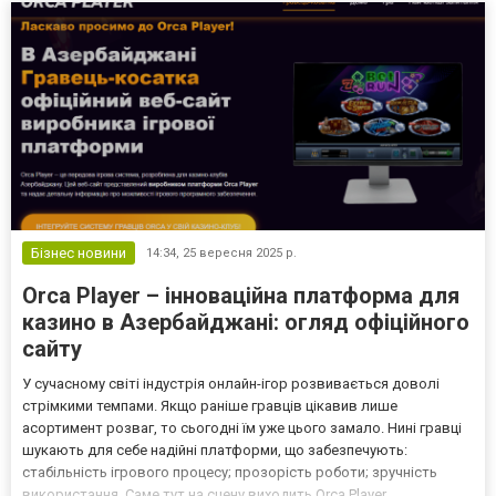
надежность и разнооб...
Бізнес новини
14:34,
25 вересня 2025 р.
Orca Player – інноваційна платформа для
казино в Азербайджані: огляд офіційного
сайту
У сучасному світі індустрія онлайн-ігор розвивається доволі
стрімкими темпами. Якщо раніше гравців цікавив лише
асортимент розваг, то сьогодні їм уже цього замало. Нині гравці
шукають для себе надійні платформи, що забезпечують:
стабільність ігрового процесу; прозорість роботи; зручність
використання. Саме тут на сцену виходить Orca Player