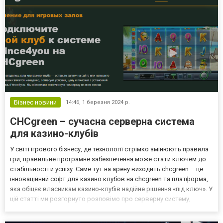
Бізнес новини
14:46,
1 березня 2024 р.
CHCgreen – сучасна серверна система
для казино-клубів
У світі ігрового бізнесу, де технології стрімко змінюють правила
гри, правильне програмне забезпечення може стати ключем до
стабільності й успіху. Саме тут на арену виходить chcgreen – це
інноваційний софт для казино клубов на chcgreen та платформа,
яка обіцяє власникам казино-клубів надійне рішення «під ключ». У
цій статті ми розгорнуто розповімо про серверну систему,
функції, переваги та можливості. Що таке CHCgreen і навіщо вона
потрібна CHCgreen – це с...