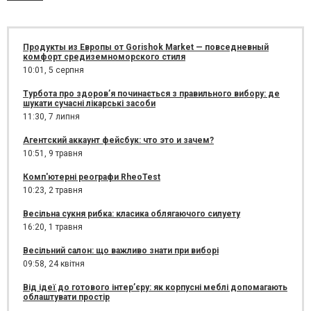
Продукты из Европы от Gorishok Market — повседневный
комфорт средиземноморского стиля
10:01,
5 серпня
Турбота про здоров’я починається з правильного вибору: де
шукати сучасні лікарські засоби
11:30,
7 липня
Агентский аккаунт фейсбук: что это и зачем?
10:51,
9 травня
Комп'ютерні реографи RheoTest
10:23,
2 травня
Весільна сукня рибка: класика облягаючого силуету
16:20,
1 травня
Весільний салон: що важливо знати при виборі
09:58,
24 квітня
Від ідеї до готового інтер’єру: як корпусні меблі допомагають
облаштувати простір