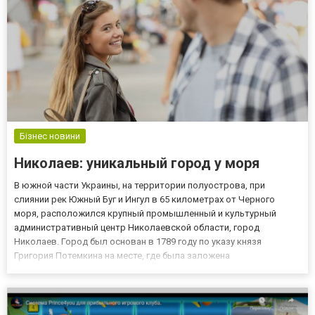
Бізнес новини
Николаев: уникальный город у моря
В южной части Украины, на территории полуострова, при
слиянии рек Южный Буг и Ингул в 65 километрах от Черного
моря, расположился крупный промышленный и культурный
административный центр Николаевской области, город
Николаев. Город был основан в 1789 году по указу князя
Григория Потемкина на месте, где была заложена
судостроительная верфь. С самого начала его история была
неотрывно связана с кораблестроением и в наше время он так и
остается центром этой отр...