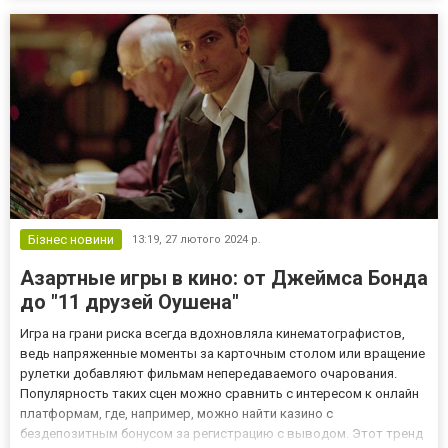
працює на такому рішенні як сервер chcblack (альтернат...
Бізнес новини
13:19,
27 лютого 2024 р.
Азартные игры в кино: от Джеймса Бонда
до "11 друзей Оушена"
Игра на грани риска всегда вдохновляла кинематографистов,
ведь напряженные моменты за карточным столом или вращение
рулетки добавляют фильмам непередаваемого очарования.
Популярность таких сцен можно сравнить с интересом к онлайн
платформам, где, например, можно найти казино с
бездепозитным бонусом за регистрацию с выводом. Этот тренд