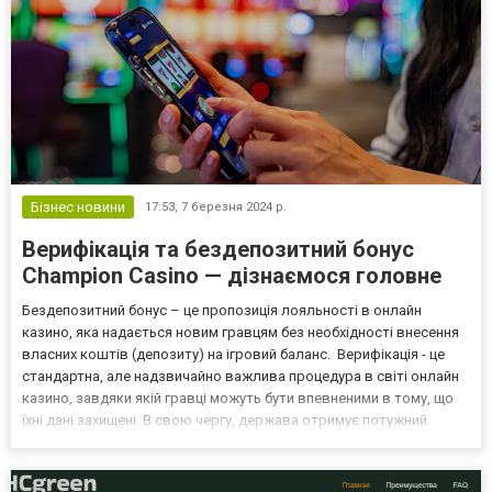
Бізнес новини
17:53,
7 березня 2024 р.
Верифікація та бездепозитний бонус
Champion Casino — дізнаємося головне
Бездепозитний бонус – це пропозиція лояльності в онлайн
казино, яка надається новим гравцям без необхідності внесення
власних коштів (депозиту) на ігровий баланс. Верифікація - це
стандартна, але надзвичайно важлива процедура в світі онлайн
казино, завдяки якій гравці можуть бути впевненими в тому, що
їхні дані захищені. В свою чергу, держава отримує потужний
інструмент для контролю ринку азартних ігор. До речі, цікавий
факт про дану процедуру: в онлайн к...