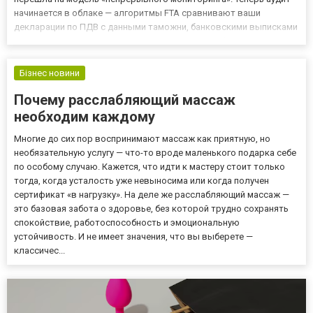
начинается в облаке — алгоритмы FTA сравнивают ваши
декларации по ПДВ с данными таможни, банковскими выписками
и декларациями по корпоративному налогу. Любое отклонение
более чем на 2–3% вызывает автоматический запрос файла Tax
Audit File (FAF)...
Бізнес новини
Почему расслабляющий массаж
необходим каждому
Многие до сих пор воспринимают массаж как приятную, но
необязательную услугу — что-то вроде маленького подарка себе
по особому случаю. Кажется, что идти к мастеру стоит только
тогда, когда усталость уже невыносима или когда получен
сертификат «в нагрузку». На деле же расслабляющий массаж —
это базовая забота о здоровье, без которой трудно сохранять
спокойствие, работоспособность и эмоциональную
устойчивость. И не имеет значения, что вы выберете —
классичес...