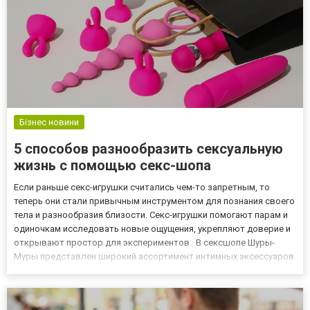
Бізнес новини
5 способов разнообразить сексуальную
жизнь с помощью секс-шопа
Если раньше секс-игрушки считались чем-то запретным, то
теперь они стали привычным инструментом для познания своего
тела и разнообразия близости. Секс-игрушки помогают парам и
одиночкам исследовать новые ощущения, укрепляют доверие и
открывают простор для экспериментов. В сексшопе Шуры-
Муры представлен широкий ассортимент интимных аксессуаров
от мировых брендов Tenga, Satisfyer, Womanizer, We-Vibe,
Fleshlight, Lelo, Doxy, которые помогут разнообразить сек...