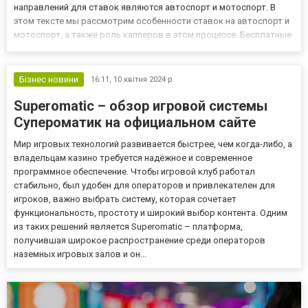
направлений для ставок являются автоспорт и мотоспорт. В
этом тексте мы рассмотрим особенности ставок на автоспорт и
мотоспорт, а также роль капперов в этом процессе. Бесплатные
прогнозы на спорт позволяют каждому пользователю по-
настоящему качественно подойти к игре в букмекерской конто...
Бізнес новини
16:11,
10 квітня 2024 р.
Superomatic – обзор игровой системы
Супероматик на официальном сайте
Мир игровых технологий развивается быстрее, чем когда-либо, а
владельцам казино требуется надёжное и современное
программное обеспечение. Чтобы игровой клуб работал
стабильно, был удобен для операторов и привлекателен для
игроков, важно выбрать систему, которая сочетает
функциональность, простоту и широкий выбор контента. Одним
из таких решений является Superomatic – платформа,
получившая широкое распространение среди операторов
наземных игровых залов и он...