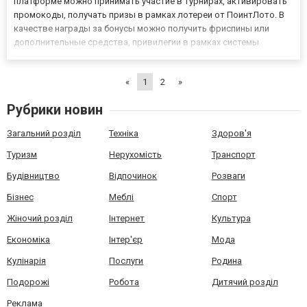
платформе можно принимать участие в турнирах, активировать
промокоды, получать призы в рамках лотереи от ПоинтЛото. В
качестве награды за бонусы можно получить фриспины или
дополнительные средства, привилегии в рамках системы
лояльности. Пополнение счета, интерфейс В Поинт Лото для
проведения транзакций предусмотрено несколько методов.
«
1
2
»
Нап...
Рубрики новин
Загальний розділ
Техніка
Здоров'я
Туризм
Нерухомість
Транспорт
Будівництво
Відпочинок
Розваги
Бізнес
Меблі
Спорт
Жіночий розділ
Інтернет
Культура
Економіка
Інтер'єр
Мода
Кулінарія
Послуги
Родина
Подорожі
Робота
Дитячий розділ
Реклама