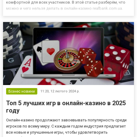
комфортной для всех участников. В этой статье разберём, что
можно и чего нельзя делать в онлайн-казино realbank.com.ua.
Что можно делать? Быть вежливым и уважительным В онлайн-
казино, особенно в играх с живыми дилерами ил...
Бізнес новини
11:20,
12 лютого 2024 р.
Топ 5 лучших игр в онлайн-казино в 2025
году
Онлайн-казино продолжают завоевывать популярность среди
игроков по всему миру. С каждым годом индустрия предлагает
все новые и улучшенные игры, чтобы удовлетворить