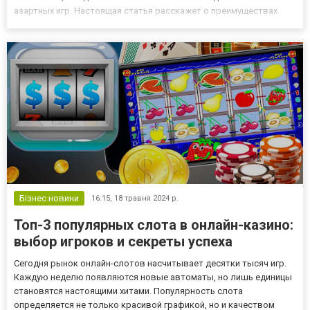
азартных игр. Настоящая статья расскажет о преимуществах
игры в Slotor777, включая разнообразие бонусов
https://slotor777.com.ua/bonuses, возможность играть на деньги,
и о...
Бізнес новини
16:15,
18 травня 2024 р.
Топ-3 популярных слота в онлайн-казино:
выбор игроков и секреты успеха
Сегодня рынок онлайн-слотов насчитывает десятки тысяч игр.
Каждую неделю появляются новые автоматы, но лишь единицы
становятся настоящими хитами. Популярность слота
определяется не только красивой графикой, но и качеством