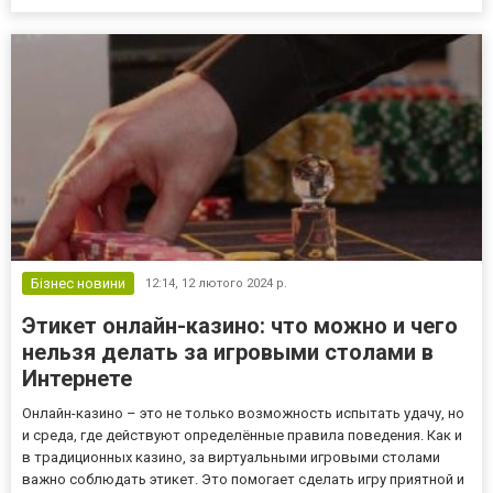
стал символом свободы выбора и легкости начала пути в мир
азарта. Гламурный азарт: Бонд как икона стиля Фильмы о
Джеймсе Бо...
Бізнес новини
12:14,
12 лютого 2024 р.
Этикет онлайн-казино: что можно и чего
нельзя делать за игровыми столами в
Интернете
Онлайн-казино – это не только возможность испытать удачу, но
и среда, где действуют определённые правила поведения. Как и
в традиционных казино, за виртуальными игровыми столами
важно соблюдать этикет. Это помогает сделать игру приятной и