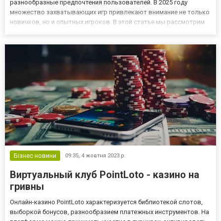
разнообразные предпочтения пользователей. В 2025 году
множество захватывающих игр привлекают внимание не только
новичков, но и опытных игроков. В этой статье мы рассмотрим
Топ 5 лучших игр в онлайн-казино, которые завоевали
популярность в текущем году. А пройдя по ссылке
https://ukrplit.com.ua/,...
Бізнес новини
09:35,
4 жовтня 2023 р.
Виртуальный клуб PointLoto - казино на
гривны
Онлайн-казино PointLoto характеризуется библиотекой слотов,
выборкой бонусов, разнообразием платежных инструментов. На