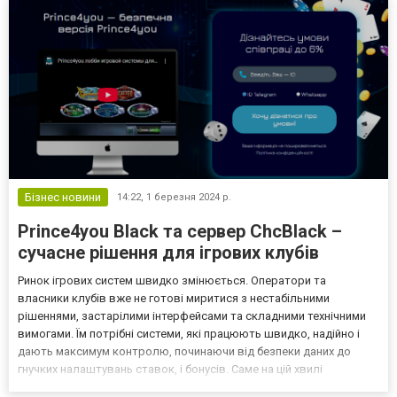
Бізнес новини
14:22,
1 березня 2024 р.
Prince4you Black та сервер ChcBlack –
сучасне рішення для ігрових клубів
Ринок ігрових систем швидко змінюється. Оператори та
власники клубів вже не готові миритися з нестабільними
рішеннями, застарілими інтерфейсами та складними технічними
вимогами. Їм потрібні системи, які працюють швидко, надійно і
дають максимум контролю, починаючи від безпеки даних до
гнучких налаштувань ставок, і бонусів. Саме на цій хвилі
популярності зростає інтерес до платформи Prince4you Black, що