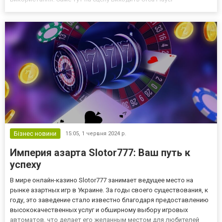
orcaplayer.net – інноваційна сучасна система, якій вдалося
завоювати увагу казино-клубів в Азербайджані. Ось чому далі...
Бізнес новини
15:05,
1 червня 2024 р.
Империя азарта Slotor777: Ваш путь к
успеху
В мире онлайн-казино Slotor777 занимает ведущее место на
рынке азартных игр в Украине. За годы своего существования, к
году, это заведение стало известно благодаря предоставлению
высококачественных услуг и обширному выбору игровых
автоматов, что делает его желанным местом для любителей