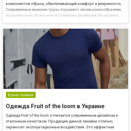
компонентов образа, обеспечивающий комфорт и уверенность.
Современные мужские трусы поражают своим разнообразием,
высоким качеством и неповторимыми дизайнами. Вы можете
найти любые трусы мужские на этой странице – на сайте
магазина «Шкарпетки оптом». Материалы и фасоны Один из
ключевых асп...
Бізнес новини
Одежда Fruit of the loom в Украине
Одежда Fruit of the loom отличается современным дизайном и
эталонным качеством. Продукция данной линейки отлично
переносит эксплуатационные воздействия. Это эффектная