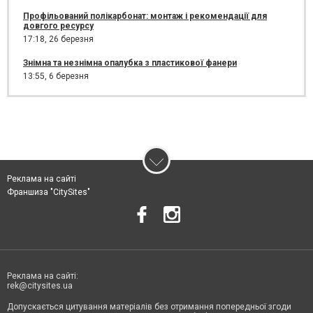
Профільований полікарбонат: монтаж і рекомендації для
довгого ресурсу
17:18,
26 березня
Знімна та незнімна опалубка з пластикової фанери
13:55,
6 березня
Реклама на сайті
Франшиза "CitySites"
Реклама на сайті:
rek@citysites.ua
Допускається цитування матеріалів без отримання попередньої згоди