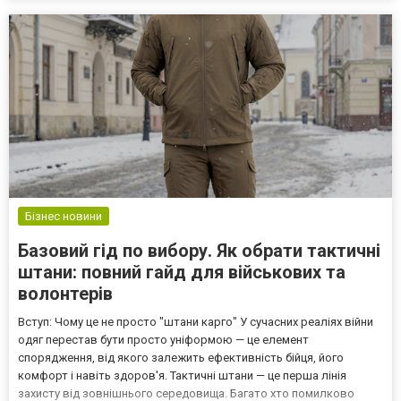
салону? Підготовка допомагає зекономити час...
Бізнес новини
Базовий гід по вибору. Як обрати тактичні
штани: повний гайд для військових та
волонтерів
Вступ: Чому це не просто "штани карго" У сучасних реаліях війни
одяг перестав бути просто уніформою — це елемент
спорядження, від якого залежить ефективність бійця, його
комфорт і навіть здоров'я. Тактичні штани — це перша лінія
захисту від зовнішнього середовища. Багато хто помилково