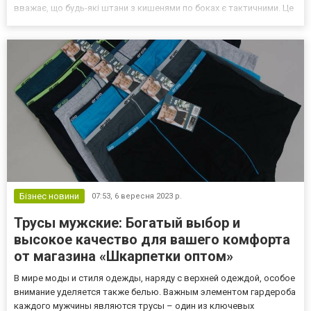
вважає, що будь-які штани з кишенями по боках є тактичними. Це
небезпечний міф. У цій статті ми розберемо, чим професійне
спорядження відрізняється від стилю "мілітарі" і на...
Бізнес новини
07:53,
6 вересня 2023 р.
Трусы мужские: Богатый выбор и
высокое качество для вашего комфорта
от магазина «Шкарпетки оптом»
В мире моды и стиля одежды, наряду с верхней одеждой, особое
внимание уделяется также белью. Важным элементом гардероба
каждого мужчины являются трусы – один из ключевых