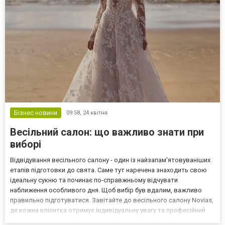
Бізнес новини
09:58,
24 квітня
Весільний салон: що важливо знати при
виборі
Відвідування весільного салону - один із найзапам'ятовуваніших
етапів підготовки до свята. Саме тут наречена знаходить свою
ідеальну сукню та починає по-справжньому відчувати
наближення особливого дня. Щоб вибір був вдалим, важливо
правильно підготуватися. Завітайте до весільного салону Novias,
де кожна клієнтка отримує індивідуальну увагу та професійний
підбір образу. Як підготуватися до відвідування весільного