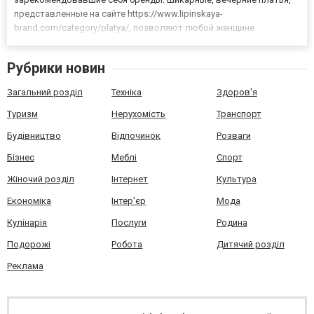
представленные на сайте https://www.lipinskaya-
brand.com/category/platya/, позволяют любой женщине
подобрать наряд, подходящий ее фигуре и стилю. Все
представленные модели сшиты из дорогой, качественной ткани
Рубрики новин
с использованием оригинал...
Загальний розділ
Техніка
Здоров'я
Туризм
Нерухомість
Транспорт
Будівництво
Відпочинок
Розваги
Бізнес
Меблі
Спорт
Жіночий розділ
Інтернет
Культура
Економіка
Інтер'єр
Мода
Кулінарія
Послуги
Родина
Подорожі
Робота
Дитячий розділ
Реклама