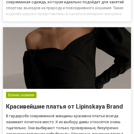
современная одежда, которая идеально подойдет для занятий
спортом, выездов на природу и повседневного ношения. Такие
изделия широко представлены в каталоге интернет-магазина
https://fotl.ua/. Виды и особенности одежды Как выше указано, в
каталоге магазина широко представлена одежда Fruit of t...
Бізнес новини
Красивейшие платья от Lipinskaya Brand
В гардеробе современной женщины красивое платье всегда
занимает почетное место. К их выбору дамы относятся очень
тщательно. Они выбирают только проверенные, безупречно
зарекомендовавшие себя бренды. Шикарные, вечерние платья,