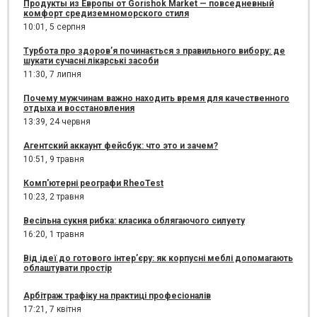
Продукты из Европы от Gorishok Market — повседневный
комфорт средиземноморского стиля
10:01,
5 серпня
Турбота про здоров’я починається з правильного вибору: де
шукати сучасні лікарські засоби
11:30,
7 липня
Почему мужчинам важно находить время для качественного
отдыха и восстановления
13:39,
24 червня
Агентский аккаунт фейсбук: что это и зачем?
10:51,
9 травня
Комп'ютерні реографи RheoTest
10:23,
2 травня
Весільна сукня рибка: класика облягаючого силуету
16:20,
1 травня
Від ідеї до готового інтер’єру: як корпусні меблі допомагають
облаштувати простір
Арбітраж трафіку на практиці професіоналів
17:21,
7 квітня