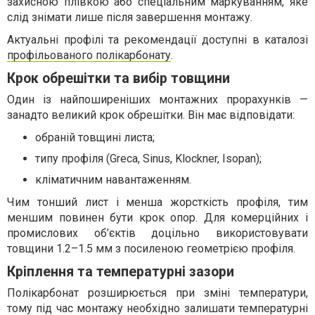
захисною плівкою або спеціальним маркуванням, яке
слід знімати лише після завершення монтажу.
Актуальні профілі та рекомендації доступні в каталозі
профільованого полікарбонату
.
Крок обрешітки та вибір товщини
Один із найпоширеніших монтажних прорахунків —
занадто великий крок обрешітки. Він має відповідати:
обраній товщині листа;
типу профіля (Greca, Sinus, Klockner, Isopan);
кліматичним навантаженням.
Чим тонший лист і менша жорсткість профіля, тим
меншим повинен бути крок опор. Для комерційних і
промислових об’єктів доцільно використовувати
товщини 1.2–1.5 мм з посиленою геометрією профіля.
Кріплення та температурні зазори
Полікарбонат розширюється при зміні температури,
тому під час монтажу необхідно залишати температурні