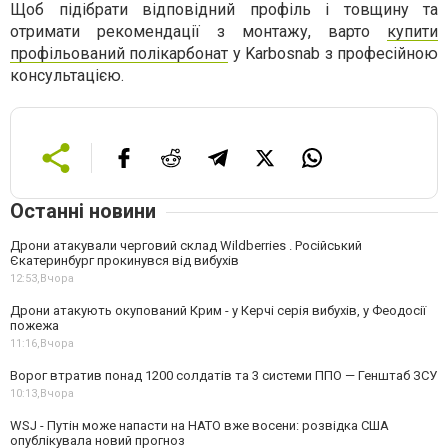
Щоб підібрати відповідний профіль і товщину та
отримати рекомендації з монтажу, варто
купити
профільований полікарбонат
у Karbosnab з професійною
консультацією.
Останні новини
Дрони атакували черговий склад Wildberries . Російський
Єкатеринбург прокинувся від вибухів
12:53,
Вчора
Дрони атакують окупований Крим - у Керчі серія вибухів, у Феодосії
пожежа
11:16,
Вчора
Ворог втратив понад 1200 солдатів та 3 системи ППО — Генштаб ЗСУ
10:13,
Вчора
WSJ - Путін може напасти на НАТО вже восени: розвідка США
опублікувала новий прогноз