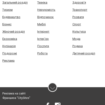
Загальний розділ
Техніка
Здоров'я
Туризм
Нерухомість
Транспорт
Будівництво
Відпочинок
Розваги
Бізнес
Меблі
Спорт
Жіночий розділ
Інтернет
Культура
Економіка
Інтер'єр
Мода
Кулінарія
Послуги
Родина
Подорожі
Робота
Дитячий розділ
Реклама
Реклама на сайті
Франшиза "CitySites"