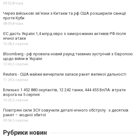
09:52,
Вчора
Через військові зв'язки з Китаєм та рф США розширили санкції
проти Куби
08:09,
Вчора
ЄС дасть Україні 1,4 млрд євро з заморожених активів РФ після
нічної атаки
15:28,
5 серпня
Bloomberg - рф провела новий раунд таємних зустрічей з Європою
щодо війни в Україні
12:45,
5 серпня
Reuters - США майже вичерпали запаси ракет великої дальності
11:29,
5 серпня
Близько 1 452 880 окупантів, 12 242 танки, 444 455 БпЛА: втрати
ворога на 5 серпня
10:25,
5 серпня
Повітряні сили ЗСУ озвучили деталі нічного обстрілу : з десятків
ракет – жодної збитої
09:34,
5 серпня
Рубрики новин