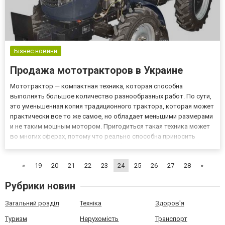
Бізнес новини
Продажа мототракторов в Украине
Мототрактор — компактная техника, которая способна
выполнять большое количество разнообразных работ. По сути,
это уменьшенная копия традиционного трактора, которая может
практически все то же самое, но обладает меньшими размерами
и не таким мощным мотором. Пригодиться такая техника может
во многих сферах, потому что реально способна приносить
немало пользы. По ссылке https://alliancetechnika.ua/mototraktory-
prodazha-v-ukraine с популярными моделями такой т...
«
19
20
21
22
23
24
25
26
27
28
»
Рубрики новин
Загальний розділ
Техніка
Здоров'я
Туризм
Нерухомість
Транспорт