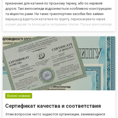
призначені для катання по гірському терену, або по нерівній
дорозі. Такі велосипеди відрізняються особливою конструкцією
та міцністю рами. На таких транспортних засобах без зайвих
перешкод вдасться кататися по грунту, перескакувати через
корені дерев та проходити складники спуски. Гірські велосипеди
та у чому їх переваги Серед інших переваг, якими володіють
гірські велосипеди, варто виділити: ун...
Бізнес новини
Сертификат качества и соответствия
Этим вопросом часто задаются организации, занимающиеся