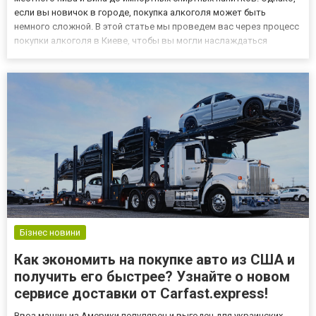
если вы новичок в городе, покупка алкоголя может быть
немного сложной. В этой статье мы проведем вас через процесс
покупки алкоголя в Киеве, чтобы вы могли наслаждаться
напитком без лишних хлопот. С какого возраста можно покупать
алкоголь в Киеве? В Украине разрешенный возраст...
Бізнес новини
Как экономить на покупке авто из США и
получить его быстрее? Узнайте о новом
сервисе доставки от Carfast.express!
Ввоз машин из Америки популярен и выгоден для украинских