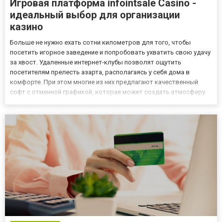
Игровая платформа infointsale Casino -
идеальный выбор для организации
казино
Больше не нужно ехать сотни километров для того, чтобы
посетить игорное заведение и попробовать ухватить свою удачу
за хвост. Удаленные интернет-клубы позволят ощутить
посетителям прелесть азарта, располагаясь у себя дома в
комфорте. При этом многие из них предлагают качественный
софт с отменной графикой, которая может создать атмосферу
реального заведения со столами, где летят кости и
раскладываются карты. К подобным системам можно отнести
infointsale.pro...