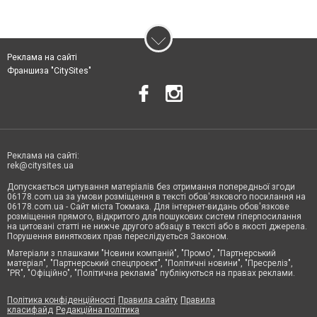
Реклама на сайті
Франшиза "CitySites"
Реклама на сайті:
rek@citysites.ua
Допускається цитування матеріалів без отримання попередньої згоди
06178.com.ua за умови розміщення в тексті обов'язкового посилання на
06178.com.ua - Сайт міста Токмака. Для інтернет-видань обов'язкове
розміщення прямого, відкритого для пошукових систем гіперпосилання
на цитовані статті не нижче другого абзацу в тексті або в якості джерела.
Порушення виняткових прав переслідується Законом.
Матеріали з плашками "Новини компаній", "Промо", "Партнерський
матеріал", "Партнерський спецпроєкт", "Політичні новини", "Пресреліз",
"PR", "Офіційно", "Політична реклама" публікуються на правах реклами.
Політика конфіденційності
Правила сайту
Правила
класифайд
Редакційна політика