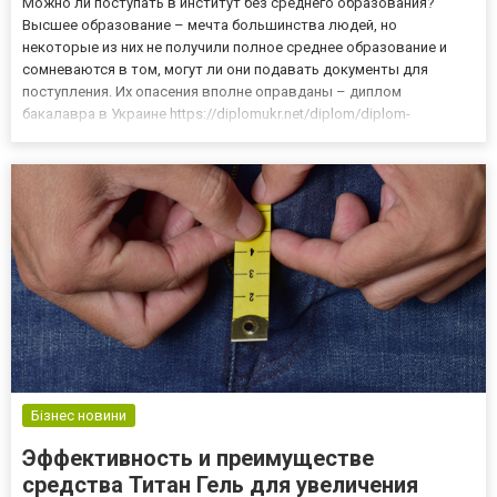
Можно ли поступать в институт без среднего образования?
Высшее образование – мечта большинства людей, но
некоторые из них не получили полное среднее образование и
сомневаются в том, могут ли они подавать документы для
поступления. Их опасения вполне оправданы – диплом
бакалавра в Украине https://diplomukr.net/diplom/diplom-
bakalavra/, как и в других странах мира можно получить только
имея школьный аттестат о полном среднем образовании. Это
требование вполн...
Бізнес новини
Эффективность и преимуществе
средства Титан Гель для увеличения