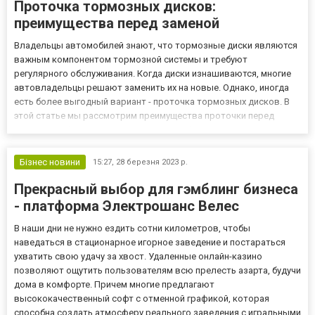
Проточка тормозных дисков:
преимущества перед заменой
Владельцы автомобилей знают, что тормозные диски являются
важным компонентом тормозной системы и требуют
регулярного обслуживания. Когда диски изнашиваются, многие
автовладельцы решают заменить их на новые. Однако, иногда
есть более выгодный вариант - проточка тормозных дисков. В
этой статье мы рассмотрим преимущества проточки перед
заменой и объясним, почему это может быть выгоднее. Что такое
проточка тормозных дисков? Проточка тормозных дисков - это
проц...
Бізнес новини
15:27,
28 березня 2023 р.
Прекрасный выбор для гэмблинг бизнеса
- платформа Электрошанс Велес
В наши дни не нужно ездить сотни километров, чтобы
наведаться в стационарное игорное заведение и постараться
ухватить свою удачу за хвост. Удаленные онлайн-казино
позволяют ощутить пользователям всю прелесть азарта, будучи
дома в комфорте. Причем многие предлагают
высококачественный софт с отменной графикой, которая
способна создать атмосферу реального заведения с игральными