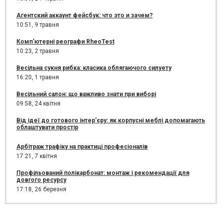
Агентский аккаунт фейсбук: что это и зачем?
10:51,
9 травня
Комп'ютерні реографи RheoTest
10:23,
2 травня
Весільна сукня рибка: класика облягаючого силуету
16:20,
1 травня
Весільний салон: що важливо знати при виборі
09:58,
24 квітня
Від ідеї до готового інтер’єру: як корпусні меблі допомагають
облаштувати простір
Арбітраж трафіку на практиці професіоналів
17:21,
7 квітня
Профільований полікарбонат: монтаж і рекомендації для
довгого ресурсу
17:18,
26 березня