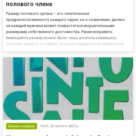
полового члена
Размер полового органа – это генетическая
предрасположенность каждого парня, но к сожалению далеко
не каждый мужчина может похвастаться внушительными
размерами собственного достоинства. Ранее исправить
имеющийся размер можно было лишь воспользовавшись
услугами хирурга, но сейчас ситуация кардинально изменилась.
Титан Гель для мужчин для увеличения – это отличный вариант
при желании действительно прибавить новые сантиметры к
собственному достоинству. В сет...
Бізнес новини
14:07,
22 лютого 2023 р.