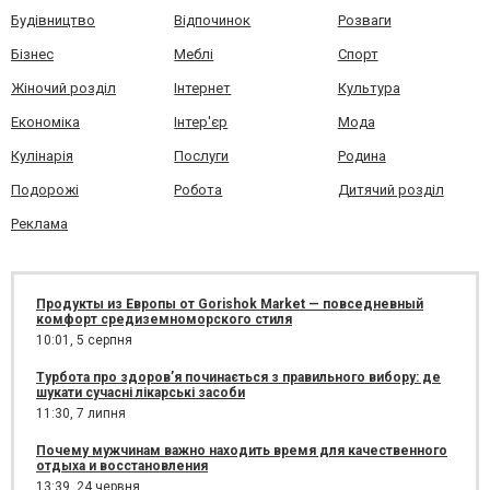
Будівництво
Відпочинок
Розваги
Бізнес
Меблі
Спорт
Жіночий розділ
Інтернет
Культура
Економіка
Інтер'єр
Мода
Кулінарія
Послуги
Родина
Подорожі
Робота
Дитячий розділ
Реклама
Продукты из Европы от Gorishok Market — повседневный
комфорт средиземноморского стиля
10:01,
5 серпня
Турбота про здоров’я починається з правильного вибору: де
шукати сучасні лікарські засоби
11:30,
7 липня
Почему мужчинам важно находить время для качественного
отдыха и восстановления
13:39,
24 червня