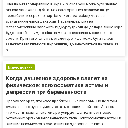
Ціна на металочерепицю в Україні у 2023 році може бути значно
різною залежно від багатьох факторів. Незважаючи на це,
передбачити середню вартість цього матеріалу можна з
урахуванням низки факторів. Насамперед, ціна на
металочерепицю залежить від курсу гривні до долара. Якщо курс
буде нестабільним, то ціна на металочерепицю може значно
зрости. Крім того, ціна на металочерепицю може бути також
залежати від кількості виробників, що знаходяться на ринку, та
р...
Бізнес новини
Когда душевное здоровье влияет на
физическое: психосоматика астмы и
депрессии при беременности
Правду говорят, что «все проблемы – из головы». Но не в том
смысле – что нужно уметь встать с правильной ноги. А в том –
что мозг и нервная система регулируют деятельность всех
остальных органов человеческого тела. Психосоматика астмы и
влияние психического состояния на здоровье легких В