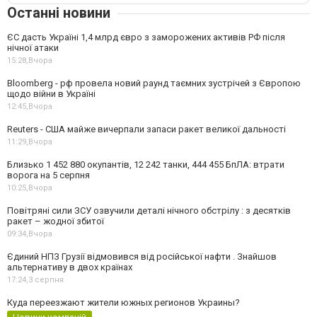
Останні новини
ЄС дасть Україні 1,4 млрд євро з заморожених активів РФ після
нічної атаки
15:28,
Вчора
Bloomberg - рф провела новий раунд таємних зустрічей з Європою
щодо війни в Україні
12:45,
Вчора
Reuters - США майже вичерпали запаси ракет великої дальності
11:29,
Вчора
Близько 1 452 880 окупантів, 12 242 танки, 444 455 БпЛА: втрати
ворога на 5 серпня
10:25,
Вчора
Повітряні сили ЗСУ озвучили деталі нічного обстрілу : з десятків
ракет – жодної збитої
09:34,
Вчора
Єдиний НПЗ Грузії відмовився від російської нафти . Знайшов
альтернативу в двох країнах
17:24,
3 серпня
Куда переезжают жители южных регионов Украины?