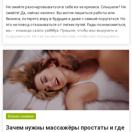
Не смейте разочаровываться в себе из-за кризиса. Слышали? Не
смейте! Да, сейчас нелегко. Вы могли лишиться работы или
бизнеса, потерять веру в будущее и даже с семьей поругаться. Но
это не повод отказываться от легких путей. Рады познакомиться,
мы – команда casino ya888ya. Пришли, чтобы вас выручить и
подружиться. Не так уж много просим, чтобы вас порадовать.
Следите за руками: прямо сейчас во всем мире валится
экономика, правительства целых стран бьются в...
Бізнес новини
Зачем нужны массажёры простаты и где