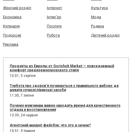
Жіночий розділ
Інтернет
Культура
Економіка
Інтер'єр
Мода
Кулінарія
Послуги
Родина
Подорожі
Робота
Дитячий розділ
Реклама
Продукты из Европы от Gorishok Market — повседневный
комфорт средиземноморского стиля
10:01,
5 серпня
Турбота про здоров’я починається з правильного вибору: де
шукати сучасні лікарські засоби
11:30,
7 липня
Почему мужчинам важно находить время для качественного
отдыха и восстановления
13:39,
24 червня
Агентский аккаунт фейсбук: что это и зачем?
10:51,
9 травня