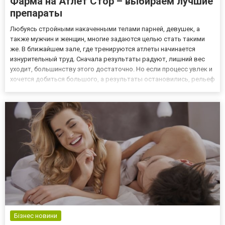
Фарма на Атлет Стор – выбираем лучшие
препараты
Любуясь стройными накаченными телами парней, девушек, а
также мужчин и женщин, многие задаются целью стать такими
же. В ближайшем зале, где тренируются атлеты начинается
изнурительный труд. Сначала результаты радуют, лишний вес
уходит, большинству этого достаточно. Но если процесс увлек и
хочется добиться большого, а результаты остановились, рельеф
не проявляется, мышечная масса не растет, нужно
посоветоваться с тренером или опытными атлетами. Скорее
всего...
Бізнес новини