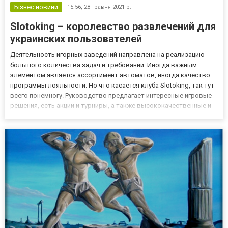
Бізнес новини
15:56,
28 травня 2021 р.
Slotoking – королевство развлечений для
украинских пользователей
Деятельность игорных заведений направлена на реализацию
большого количества задач и требований. Иногда важным
элементом является ассортимент автоматов, иногда качество
программы лояльности. Но что касается клуба Slotoking, так тут
всего понемногу. Руководство предлагает интересные игровые
решения, есть акции и турниры, а также высококачественные и
одновременно с тем интересные бонусы. Пользователи
получают доступ к игровому процессу, как с ПК, так и через...