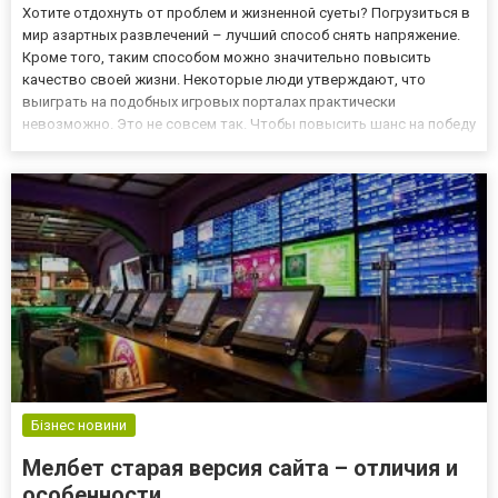
Хотите отдохнуть от проблем и жизненной суеты? Погрузиться в
мир азартных развлечений – лучший способ снять напряжение.
Кроме того, таким способом можно значительно повысить
качество своей жизни. Некоторые люди утверждают, что
выиграть на подобных игровых порталах практически
невозможно. Это не совсем так. Чтобы повысить шанс на победу
здесь https://f-slots.org/, нужно взять во внимание рекомендации
опытных игроков, а именно: Тестируем игру. С помощью демо...
Бізнес новини
Мелбет старая версия сайта – отличия и
особенности