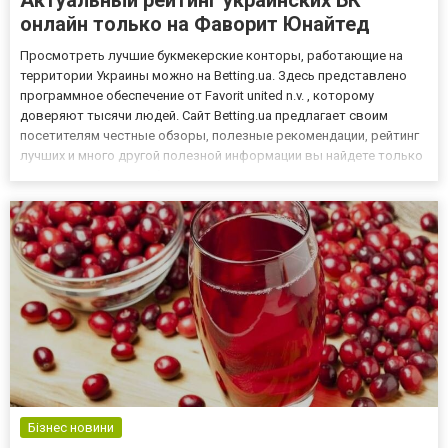
Актуальный рейтинг украинских БК
онлайн только на Фаворит Юнайтед
Просмотреть лучшие букмекерские конторы, работающие на
территории Украины можно на Betting.ua. Здесь представлено
программное обеспечение от Favorit united n.v. , которому
доверяют тысячи людей. Сайт Betting.ua предлагает своим
посетителям честные обзоры, полезные рекомендации, рейтинг
лучших и много другой полезной информации вы найдете только
тут. Перед тем как добавить в рейтинг БК эксперты тщательно ее
проверяют и тестируют. Поэтому можете смело выбира...
Бізнес новини