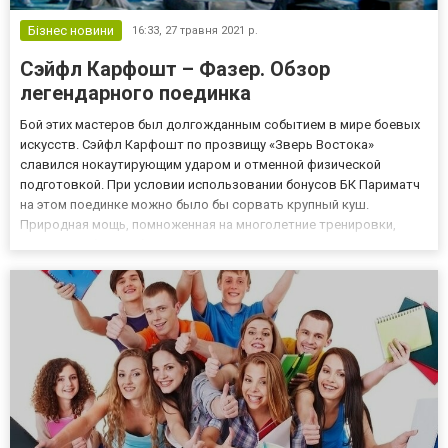
Бізнес новини
16:33,
27 травня 2021 р.
Сэйфл Карфошт – Фазер. Обзор
легендарного поединка
Бой этих мастеров был долгожданным событием в мире боевых
искусств. Сэйфл Карфошт по прозвищу «Зверь Востока»
славился нокаутирующим ударом и отменной физической
подготовкой. При условии использовании бонусов БК Париматч
на этом поединке можно было бы сорвать крупный куш.
Природная мощь, помноженная на многолетние тренировки,
давала сербскому бойцу силовое преимущество над
большинством своих оппонентов. После уничтожения Рона
Уилсона и Джей Тао Мэя Сэйфл с...