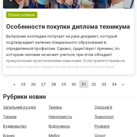
Бізнес новини
Особенности покупки диплома техникума
Выпускник колледжа получает на руки документ, который
подтверждает наличие специального образования в
определенной профессии. Однако, существуют причины, по
которым человек не может учиться, при этом обладает
прекрасными практическими навыками. Если препятствием на
пути к выгодному трудоустройству является отсутствие
документа о среднем специальном образовании, следует купить
диплом техникума и не упускать шанс. В нашей компании
«
25
26
27
28
29
30
31
32
33
34
»
документы изготавливаются...
Рубрики новин
Загальний розділ
Техніка
Здоров'я
Туризм
Нерухомість
Транспорт
Будівництво
Відпочинок
Розваги
Бізнес
Меблі
Спорт