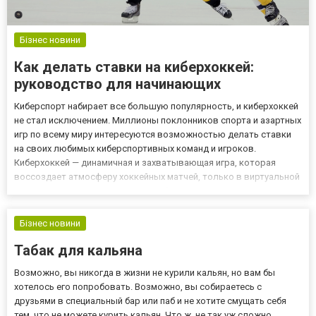
Бізнес новини
Как делать ставки на киберхоккей:
руководство для начинающих
Киберспорт набирает все большую популярность, и киберхоккей
не стал исключением. Миллионы поклонников спорта и азартных
игр по всему миру интересуются возможностью делать ставки
на своих любимых киберспортивных команд и игроков.
Киберхоккей — динамичная и захватывающая игра, которая
воссоздает атмосферу хоккейных матчей, только в виртуальной
реальности. Но как начинающему беттеру понять, как правильно
делать ставки на киберхоккей? В этой статье мы расскаже...
Бізнес новини
Табак для кальяна
Возможно, вы никогда в жизни не курили кальян, но вам бы
хотелось его попробовать. Возможно, вы собираетесь с
друзьями в специальный бар или паб и не хотите смущать себя
тем, что не можете курить кальян. Что ж, не так уж сложно