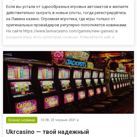
Если вы устали от однообразных игровых автоматов и желаете
действительно сыграть в новые слоты, тогда регистрируйтесь
на Лавина казино. Огромная игротека, где игры только от
оригинальных провайдеров регулярно пополняется новинками.
На сайте https://www.lavinacasino.com/games/new-games/ в
разделе игры есть категория «новые». Кликайте по ней, и
получите доступ только к свежим разработкам. Преимущества
новых игр Прежде всего новые игры отличаются своей фантас...
Бізнес новини
10:38,
23 червня 2021 р.
Ukrcasino — твой надежный