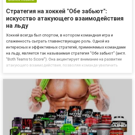
Стратегия на хоккей "Обе забьют":
искусство атакующего взаимодействия
на льду
Хоккей всегда был спортом, в котором командная игра и
слаженность сыграть главенствующую роль. Одной из
интересных и эффективных стратегий, применяемых командами
на льду, является так называемая стратегия "Обе забьют" (англ.
"Both Teams to Score"). Она акцентирует внимание на развитии
атакующего взаимодействия, позволяя команде увеличить
количество заброшенных шайб и повысить свои шансы на
победу. Основы стратегии "Обе забьют" Стратегия "Обе забьют" в
хокк...