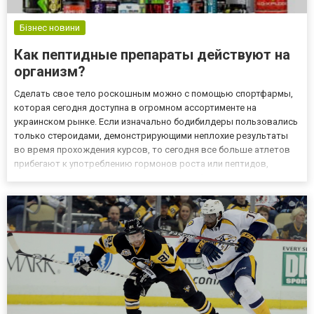
Бізнес новини
Как пептидные препараты действуют на
организм?
Сделать свое тело роскошным можно с помощью спортфармы,
которая сегодня доступна в огромном ассортименте на
украинском рынке. Если изначально бодибилдеры пользовались
только стероидами, демонстрирующими неплохие результаты
во время прохождения курсов, то сегодня все больше атлетов
прибегают к употреблению гормонов роста или пептидов,
ставших оптимальным дополнением к анаболическому курсу. В
основе гормональных препаратов лежит соматотропин, гормон,
вырабат...