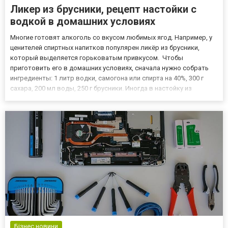
Ликер из брусники, рецепт настойки с
водкой в домашних условиях
Многие готовят алкоголь со вкусом любимых ягод. Например, у
ценителей спиртных напитков популярен ликёр из брусники,
который выделяется горьковатым привкусом. Чтобы
приготовить его в домашних условиях, сначала нужно собрать
ингредиенты: 1 литр водки, самогона или спирта на 40%, 300 г
сахара, 200 мл воды, 250 г брусники. Иногда в настойку из
брусники добавляют палочки корицы, которые придают напитку
тонкий аромат. Количество ягод зависит от их состояния. С...
Бізнес новини