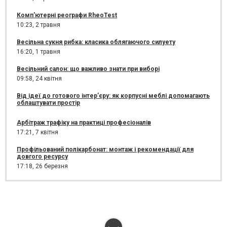
Комп'ютерні реографи RheoTest
10:23,
2 травня
Весільна сукня рибка: класика облягаючого силуету
16:20,
1 травня
Весільний салон: що важливо знати при виборі
09:58,
24 квітня
Від ідеї до готового інтер’єру: як корпусні меблі допомагають
облаштувати простір
Арбітраж трафіку на практиці професіоналів
17:21,
7 квітня
Профільований полікарбонат: монтаж і рекомендації для
довгого ресурсу
17:18,
26 березня