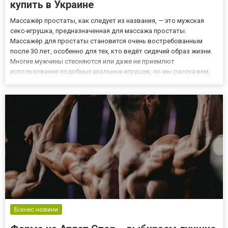
купить в Украине
Массажёр простаты, как следует из названия, — это мужская
секс-игрушка, предназначенная для массажа простаты.
Массажёр для простаты становится очень востребованным
после 30 лет, особенно для тех, кто ведёт сидячий образ жизни.
Многие мужчины стесняются или даже не приемлют
использование подобных анальных игрушек, но мы расскажем,
почему это важно. Купить массажёры простаты
https://kazanova.ua/masazhery-prostaty/ в Украине можно со 100%
конфиденциальностью....
Бізнес новини