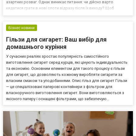
азартних розваг. Однак виникає питання: чи дійсно варто
кидатися грати в нові слоти відразу після їх виходу? Щоб
отримати відповідь на це запитання, рекомендуємо звернутися
до експертів на сайті https://onlinecasi...
Бізнес новини
Гільзи для сигарет: Ваш вибір для
домашнього куріння
У сучасних реаліях зростає популярність самостійного
виготовлення сигарет серед курців, які цінують індивідуальність
та економію. Основним елементом для такого процесу є гільзи
для сигарет, що дозволяють кожному виробляти сигарети за
власним смаком та уподобаннями. Опис гільз для сигарет Гільзи
— це спеціалізовані паперові контейнери з фільтром для
власноручного виготовлення сигарет. Вони виготовляються з
якісного паперу і оснащені фільтрами, що забезпечую...