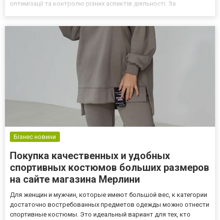
оптимізації та контролю різних аспектів діяльності. За
допомогою таких програм, як «Підприємець 4»
https://stcentr.com.ua/pidpruemec/, кожен аспект бізнесу може
бути вдоскон...
Бізнес новини
Покупка качественных и удобных
спортивных костюмов больших размеров
на сайте магазина Мерлини
Для женщин и мужчин, которые имеют большой вес, к категории
достаточно востребованных предметов одежды можно отнести
спортивные костюмы. Это идеальный вариант для тех, кто