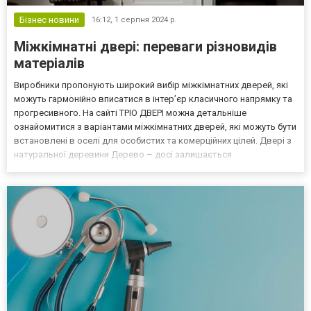
Бізнес новини
16:12,
1 серпня 2024 р.
Міжкімнатні двері: переваги різновидів
матеріалів
Виробники пропонують широкий вибір міжкімнатних дверей, які
можуть гармонійно вписатися в інтер’єр класичного напрямку та
прогресивного. На сайті ТРІО ДВЕРІ можна детальніше
ознайомитися з варіантами міжкімнатних дверей, які можуть бути
встановлені в оселі для особистих та комерційних цілей. Двері з
натуральної деревини Дерево – досі залишається
найпопулярнішим матеріалом для дверей. Воно має тривалий
термін експлуатації, міцне, гарне та має ще цілий лист...