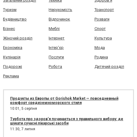
Загальний розділ
Техніка
Здоров'я
Туризм
Нерухомість
Транспорт
Будівництво
Відпочинок
Розваги
Бізнес
Меблі
Спорт
Жіночий розділ
Інтернет
Культура
Економіка
Інтер'єр
Мода
Кулінарія
Послуги
Родина
Подорожі
Робота
Дитячий розділ
Реклама
Продукты из Европы от Gorishok Market — повседневный
комфорт средиземноморского стиля
10:01,
5 серпня
Турбота про здоров’я починається з правильного вибору: де
шукати сучасні лікарські засоби
11:30,
7 липня