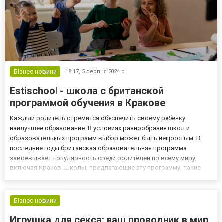
Бізнес новини
18:17,
5 серпня 2024 р.
Estischool - школа с британской
программой обучения в Кракове
Каждый родитель стремится обеспечить своему ребенку
наилучшее образование. В условиях разнообразия школ и
образовательных программ выбор может быть непростым. В
последние годы британская образовательная программа
завоевывает популярность среди родителей по всему миру,
включая Краков. Школы, предлагающие эту программу, такие
как estischool, предоставляют высокий уровень академических
знаний, развитие практических навыков и уникальные
возможности для личност...
Бізнес новини
Игрушка для секса: ваш проводник в мир