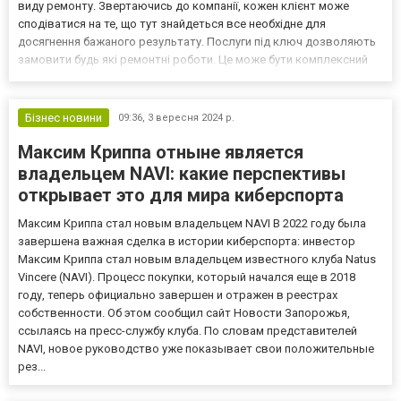
виду ремонту. Звертаючись до компанії, кожен клієнт може
сподіватися на те, що тут знайдеться все необхідне для
досягнення бажаного результату. Послуги під ключ дозволяють
замовити будь які ремонтні роботи. Це може бути комплексний
ремонт, дизайнерський ремонт, на різні ремонти квартир,
підписуємо договір. Завдяки чому кожен клієн...
Бізнес новини
09:36,
3 вересня 2024 р.
Максим Криппа отныне является
владельцем NAVI: какие перспективы
открывает это для мира киберспорта
Максим Криппа стал новым владельцем NAVI В 2022 году была
завершена важная сделка в истории киберспорта: инвестор
Максим Криппа стал новым владельцем известного клуба Natus
Vincere (NAVI). Процесс покупки, который начался еще в 2018
году, теперь официально завершен и отражен в реестрах
собственности. Об этом сообщил сайт Новости Запорожья,
ссылаясь на пресс-службу клуба. По словам представителей
NAVI, новое руководство уже показывает свои положительные
рез...