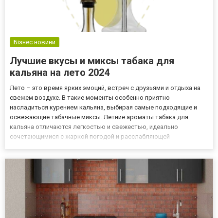
Бізнес новини
Лучшие вкусы и миксы табака для
кальяна на лето 2024
Лето – это время ярких эмоций, встреч с друзьями и отдыха на
свежем воздухе. В такие моменты особенно приятно
насладиться курением кальяна, выбирая самые подходящие и
освежающие табачные миксы. Летние ароматы табака для
кальяна отличаются легкостью и свежестью, идеально
сочетающимися с жаркой погодой и расслабляющей
атмосферой. В этом тексте мы рассмотрим лучшие вкусы и
миксы табака для кальяна, которые сделают ваше лето 2024
года незабываемым. Освежающие...