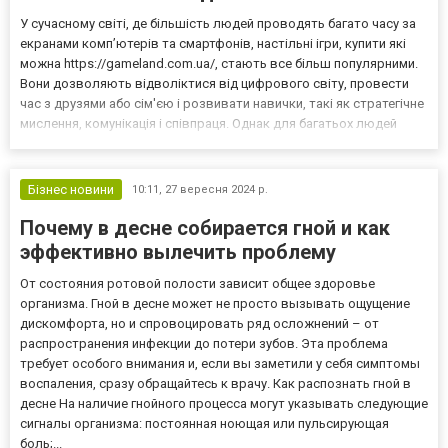
У сучасному світі, де більшість людей проводять багато часу за
екранами комп’ютерів та смартфонів, настільні ігри, купити які
можна https://gameland.com.ua/, стають все більш популярними.
Вони дозволяють відволіктися від цифрового світу, провести
час з друзями або сім'єю і розвивати навички, такі як стратегічне
мислення, комунікація і співпраця. Однак для багатьох людей
настільні ігри залишаються лише святковим розвагою, а не
щоденним елементом дозвілля. У...
Бізнес новини
10:11,
27 вересня 2024 р.
Почему в десне собирается гной и как
эффективно вылечить проблему
От состояния ротовой полости зависит общее здоровье
организма. Гной в десне может не просто вызывать ощущение
дискомфорта, но и спровоцировать ряд осложнений – от
распространения инфекции до потери зубов. Эта проблема
требует особого внимания и, если вы заметили у себя симптомы
воспаления, сразу обращайтесь к врачу. Как распознать гной в
десне На наличие гнойного процесса могут указывать следующие
сигналы организма: постоянная ноющая или пульсирующая
боль;...