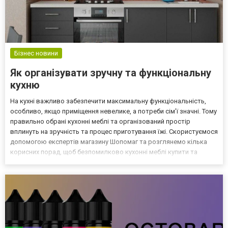
Бізнес новини
Як організувати зручну та функціональну
кухню
На кухні важливо забезпечити максимальну функціональність,
особливо, якщо приміщення невелике, а потреби сім’ї значні. Тому
правильно обрані кухонні меблі та організований простір
вплинуть на зручність та процес приготування їжі. Скористуємося
допомогою експертів магазину Шопомаг та розглянемо кілька
корисних порад, щоб безпомилково кухонні меблі купити та
створити комфортне середовище. Розташування кухонних
меблів та зонування Що розуміти під правильним р...