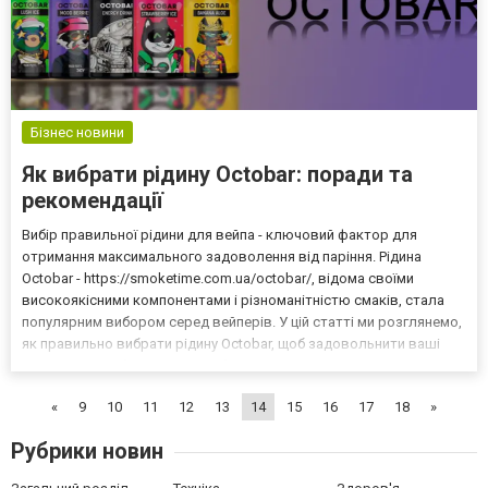
Бізнес новини
Як вибрати рідину Octobar: поради та
рекомендації
Вибір правильної рідини для вейпа - ключовий фактор для
отримання максимального задоволення від паріння. Рідина
Octobar - https://smoketime.com.ua/octobar/, відома своїми
високоякісними компонентами і різноманітністю смаків, стала
популярним вибором серед вейперів. У цій статті ми розглянемо,
як правильно вибрати рідину Octobar, щоб задовольнити ваші
смакові уподобання та потреби. Дотримуючись наших
рекомендацій, ви зможете зробити усвідомлений вибір і нас...
«
9
10
11
12
13
14
15
16
17
18
»
Рубрики новин