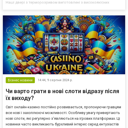
Наші двері з терморозривом виготовлені з високоякісних
матеріалів, що забезпечує їхню довговічність та надійність. Вони
мають спеціальну конструкцію, що перериває теплопро...
Бізнес новини
14:44,
9 серпня 2024 р.
Чи варто грати в нові слоти відразу після
їх виходу?
Світ онлайн-казино постійно розвивається, пропонуючи гравцям
все нові і захоплюючі можливості. Особливу увагу привертають
нові слоти, які регулярно з'являються на ігрових платформах. Ці
новинки часто викликають бурхливий інтерес серед ентузіастів