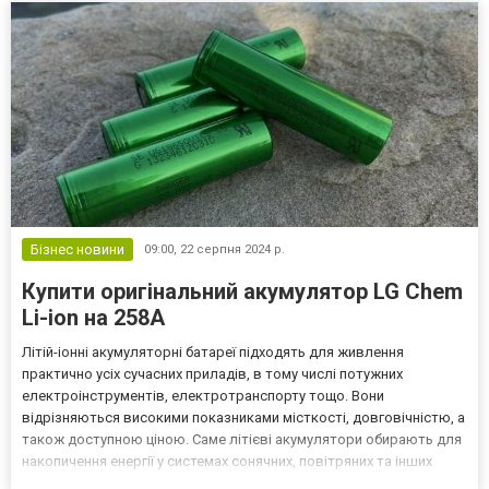
Бізнес новини
09:00,
22 серпня 2024 р.
Купити оригінальний акумулятор LG Chem
Li-ion на 258A
Літій-іонні акумуляторні батареї підходять для живлення
практично усіх сучасних приладів, в тому числі потужних
електроінструментів, електротранспорту тощо. Вони
відрізняються високими показниками місткості, довговічністю, а
також доступною ціною. Саме літієві акумулятори обирають для
накопичення енергії у системах сонячних, повітряних та інших
станцій, що виробляють «зелену» електроенергію. Широкий