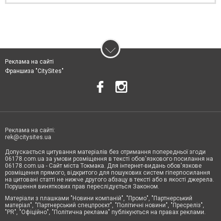
Реклама на сайті
Франшиза "CitySites"
Реклама на сайті:
rek@citysites.ua
Допускається цитування матеріалів без отримання попередньої згоди
06178.com.ua за умови розміщення в тексті обов'язкового посилання на
06178.com.ua - Сайт міста Токмака. Для інтернет-видань обов'язкове
розміщення прямого, відкритого для пошукових систем гіперпосилання
на цитовані статті не нижче другого абзацу в тексті або в якості джерела.
Порушення виняткових прав переслідується Законом.
Матеріали з плашками "Новини компаній", "Промо", "Партнерський
матеріал", "Партнерський спецпроєкт", "Політичні новини", "Пресреліз",
"PR", "Офіційно", "Політична реклама" публікуються на правах реклами.