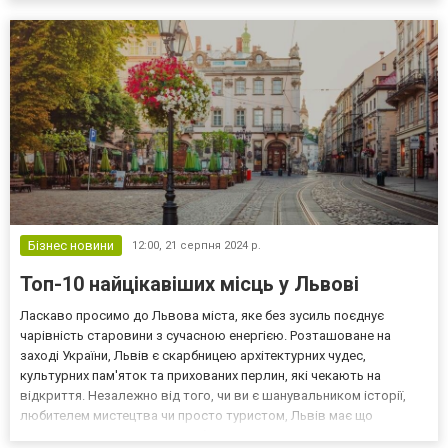
асортимент li-ion та інших акумуляторів і акумуляторних б...
Бізнес новини
12:00,
21 серпня 2024 р.
Топ-10 найцікавіших місць у Львові
Ласкаво просимо до Львова міста, яке без зусиль поєднує
чарівність старовини з сучасною енергією. Розташоване на
заході України, Львів є скарбницею архітектурних чудес,
культурних пам'яток та прихованих перлин, які чекають на
відкриття. Незалежно від того, чи ви є шанувальником історії,
любителем мистецтва чи просто туристом, Львів має що
запропонувати кожному. Щоб знати куди піти у Львові перейдіть