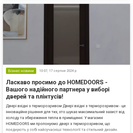
за посиланням https://waytravel.com.ua/kudy-pity-u-lvovi....
Бізнес новини
10:07,
17 серпня 2024 р.
Ласкаво просимо до HOMEDOORS -
Вашого надійного партнера у виборі
дверей та плінтусів!
Двері вхідні з терморозривом Двері вхідні з терморозривом - це
інноваційне рішення для тих, хто шукає максимальний захист від
холоду та збереження тепла в приміщенні. У магазині
HOMEDOORS ми пропонуємо двері з терморозривом, що
поєднують у собі найсучасніші технології та стильний дизайн.