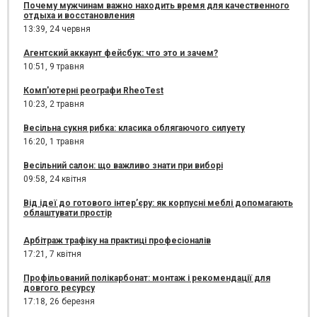
Почему мужчинам важно находить время для качественного
отдыха и восстановления
13:39,
24 червня
Агентский аккаунт фейсбук: что это и зачем?
10:51,
9 травня
Комп'ютерні реографи RheoTest
10:23,
2 травня
Весільна сукня рибка: класика облягаючого силуету
16:20,
1 травня
Весільний салон: що важливо знати при виборі
09:58,
24 квітня
Від ідеї до готового інтер’єру: як корпусні меблі допомагають
облаштувати простір
Арбітраж трафіку на практиці професіоналів
17:21,
7 квітня
Профільований полікарбонат: монтаж і рекомендації для
довгого ресурсу
17:18,
26 березня