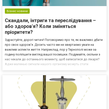
Бізнес новини
Скандали, інтриги та переслідування –
або здоров'я? Коли зміняться
пріоритети?
Здрастуйте, дорогі читачі! Поговоримо про те, як важливо дбати
про своє здоров'я. Досить часто ми не звертаємо уваги на
важливі аспекти життя. Наприклад, лор у Тернополі може за
годину поліпшити вигляд вашої посмішки. Подумайте, скільки з
нас чекали до останнього моменту, щоб записатися до лікаря?
Адже маленькі сигнали нашого організму можуть стати
провісниками набагато серйозніших проблем. Якщо ви помітили
хоча б один з цих симптомів, не відкладайте візит...