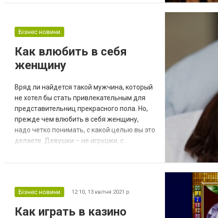
происходит с Индийского полуострова.
Говоря о кальяне, следует подчеркнуть,
что этот вид кальяна отличается от очень
Бізнес новини
популярного в Украине кальяна, создан
для того, чтобы наслаждаться им в
Как влюбить в себя
компании....
женщину
Вряд ли найдется такой мужчина, который
не хотел бы стать привлекательным для
представительниц прекрасного пола. Но,
прежде чем влюбить в себя женщину,
надо четко понимать, с какой целью вы это
делаете. Девушки – не игрушки, с
которыми можно пофлиртовать и оставить
рыдать в подушку. Если вам нужна подруга
для того, чтобы провести время, зайдите
сюда https://minuet.biz. Во всех остальных
Бізнес новини
12:10,
13 квітня 2021 р.
случаях проявляйте осторожность.
Важные советы Сразу напомним, что нас...
Как играть в казино