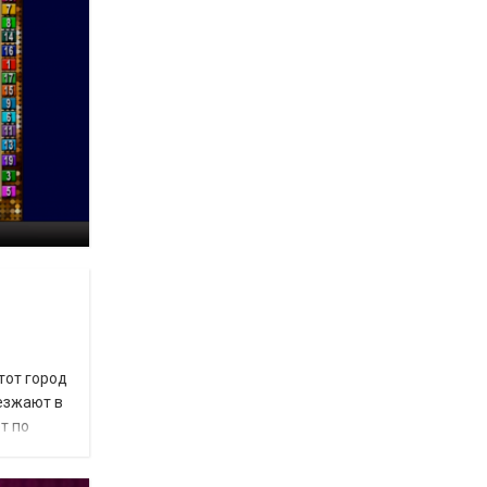
тот город
иезжают в
т по