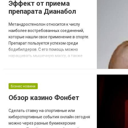
Эффект от приема
препарата Дианабол
Метандростенолон относится к числу
наиболее востребованных соединений,
которые нашли свое применение в спорте.
Препарат пользуется успехом среди
бодибилдеров. С его помощь можно
наращивать мышечную массу, а также
поддерживать организм в тонусе, успешно
развивая свои физические способности.
Препарат представляет собой оральный
стероид, который способен в сжатые сроки
Бізнес новини
увеличить мышцы в объеме, а уровень
отката после употребления анаболика
Обзор казино Фонбет
будет умеренным. Ес...
Сделать ставку на спортивные или
киберспортивные события онлайн сегодня
можно через разные букмекерские