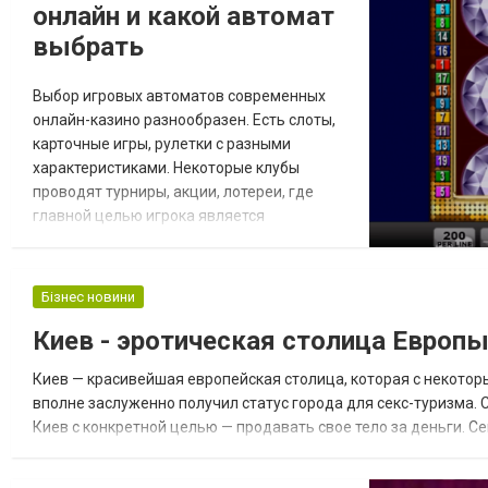
онлайн и какой автомат
выбрать
Выбор игровых автоматов современных
онлайн-казино разнообразен. Есть слоты,
карточные игры, рулетки с разными
характеристиками. Некоторые клубы
проводят турниры, акции, лотереи, где
главной целью игрока является
выполнение условий из описания. Чтобы в
казино онлайн играть на деньги было
проще, ознакомьтесь с его правилами, а
Бізнес новини
затем пройдите регистрацию и пополните
Киев - эротическая столица Европ
счет. Предоставленные при регистрации
личные данные позволят обеспечить вашу
Киев — красивейшая европейская столица, которая с некоторы
безопасность. Тре...
вполне заслуженно получил статус города для секс-туризма.
Киев с конкретной целью — продавать свое тело за деньги. С
законам любого другого легального бизнеса, но пока не имеет 