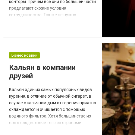
конторы. Причём все они по большей части
предлагают схожие условия
сотрудничества. Так же не нужно
забывать о использовании фонбет бонус.
Однако, не стоит забывать о том, что в
сети встречаются и мошеннические
конторы. Чтобы не попасться на такие
«заведения», рекомендуем выбирать
только проверенные организации. Одной
Бізнес новини
из таких является официальная российс...
Кальян в компании
друзей
Кальян один из самых популярных видов
курения, в отличие от обычной сигарет, в
случае с кальяном дым от горения приятно
охлаждается и очищается с помощью
водяного фильтра. Хотя большинство из
нас отождествляет его со странами
Ближнего Востока, на самом деле он