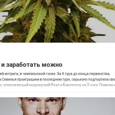
 и заработать можно
 интриги, в чемпионской гонке. За 4 тура до конца первенства,
а Севилья проигрышем в последнем туре, серьезно подпортила св
ко, опережающий мадридский Реал и Барселону на 2 очка. Главная 
тлетико и Реал с Севиль...