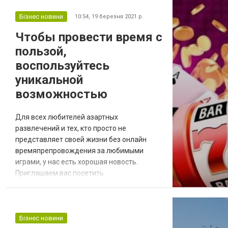
Бізнес новини
10:54,
19 березня 2021 р.
Чтобы провести время с
пользой,
воспользуйтесь
уникальной
возможностью
Для всех любителей азартных
развлечений и тех, кто просто не
представляет своей жизни без онлайн
времяпрепровождения за любимыми
играми, у нас есть хорошая новость.
Приглашаем вас посетить
https://shostkamuseum.org.ua/, популярный
украинский портал icasino7, где каждый из
вас, дорогие ценители и почитатели игры,
сможет найти рейтинг с лучшими онлайн
Бізнес новини