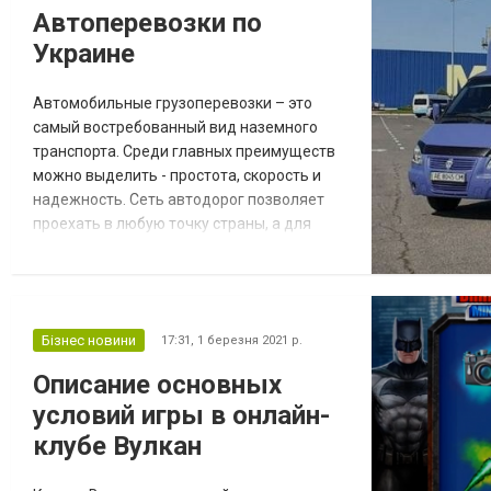
казино в Украине. Какие именно
Автоперевозки по
предложения доступны в данном
Украине
рейтинге? В рейтинге ресурса icasino7, что
длит...
Автомобильные грузоперевозки – это
самый востребованный вид наземного
транспорта. Среди главных преимуществ
можно выделить - простота, скорость и
надежность. Сеть автодорог позволяет
проехать в любую точку страны, а для
доставки груза нужен только автомобиль.
Именно аренду автомобиля с водителем
предлагают транспортные службы.
Компании-перевозчики предоставляют
Бізнес новини
17:31,
1 березня 2021 р.
заказчикам разные виды и условия
грузоперевозок. Есть большие
Описание основных
транспортно-логистические фирмы, у...
условий игры в онлайн-
клубе Вулкан