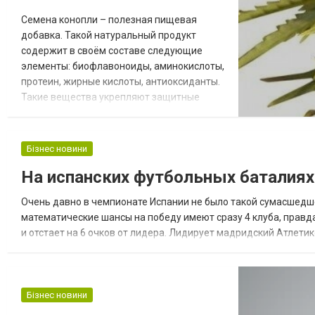
Семена конопли – полезная пищевая
добавка. Такой натуральный продукт
содержит в своём составе следующие
элементы: биофлавоноиды, аминокислоты,
протеин, жирные кислоты, антиоксиданты.
Такие вещества укрепляют защитные
функции организма и снижают риск
развития серьезных болезней. Такую
продукцию можно купить через интернет
Бізнес новини
https://lunaseeds.com/, что очень удобно.
На испанских футбольных баталиях
Желательно сотрудничать с надежной
компанией, которая на протяжении многих
Очень давно в чемпионате Испании не было такой сумасшедшей
лет ведет успешную д...
математические шансы на победу имеют сразу 4 клуба, правд
и отстает на 6 очков от лидера. Лидирует мадридский Атлети
35 тура заключается в том, что здесь встретятся Барселона с А
Бізнес новини