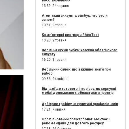
восстановления
13:39,
24 червня
Агентский аккаунт фейсбук: что это и
зачем?
10:51,
9 травня
Комп'ютерні реографи RheoTest
10:23,
2 травня
Весільна сукня рибка: класика облягаючого
силуету
16:20,
1 травня
Весільний салон: що важливо знати при
виборі
09:58,
24 квітня
Від ідеї до готового інтер’єру: як корпусні
меблі допомагають облаштувати простір
Арбітраж трафіку на практиці професіоналів
17:21,
7 квітня
Профільований полікарбонат: монтаж і
рекомендації для довгого ресурсу
17:18,
26 березня