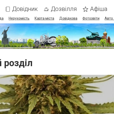
Довідник
Дозвілля
Афіша
да
Нерухомість
Карта міста
Довідкова
Фотозвіти
Авто 
й розділ