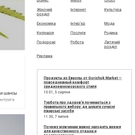
Бізнес
Меблі
Спорт
Жіночий
Інтернет
Культура
розділ
Економіка
Інтер'єр
Мода
Кулінарія
Послуги
Родина
Подорожі
Робота
Дитячий
розділ
Реклама
Продукты из Европы от Gorishok Market —
повседневный комфорт
средиземноморского стиля
10:01,
5 серпня
ои шансы
интрига
Турбота про здоров’я починається з
правильного вибору: де шукати сучасні
лікарські засоби
11:30,
7 липня
Почему мужчинам важно находить время
для качественного отдыха и