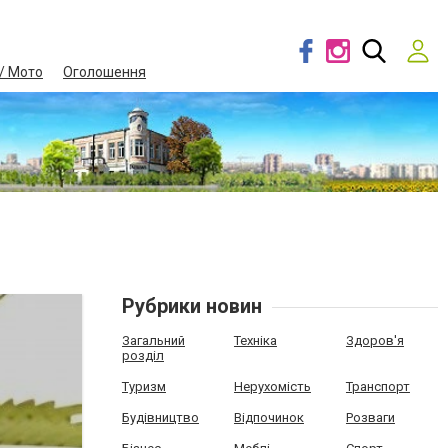
/ Мото
Оголошення
Рубрики новин
Загальний
Техніка
Здоров'я
розділ
Туризм
Нерухомість
Транспорт
Будівництво
Відпочинок
Розваги