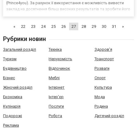
(Prince4you). За рахунок її використання є можливість вивести
заклад на досягнення більш високих результатів та зробити його
більш успішним та прибутковим. На сайті
https://ua.champion.casino/ є можливість ознайомитися із
«
22
23
24
25
26
27
28
29
30
31
»
програмн...
Рубрики новин
Загальний розділ
Техніка
Здоров'я
Туризм
Нерухомість
Транспорт
Будівництво
Відпочинок
Розваги
Бізнес
Меблі
Спорт
Жіночий розділ
Інтернет
Культура
Економіка
Інтер'єр
Мода
Кулінарія
Послуги
Родина
Подорожі
Робота
Дитячий розділ
Реклама