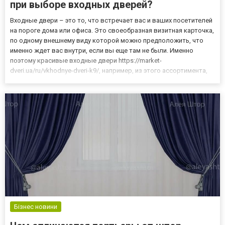
при выборе входных дверей?
Входные двери – это то, что встречает вас и ваших посетителей
на пороге дома или офиса. Это своеобразная визитная карточка,
по одному внешнему виду которой можно предположить, что
именно ждет вас внутри, если вы еще там не были. Именно
поэтому красивые входные двери https://market-
dveri.ua/ru/vkhodnye-dveri-k9/, например, из этого ассортимента,
установленные пускай даже в проем неухоженного здания,
вызывают больше доверия, чем исторически подлинные и
соотв...
Бізнес новини