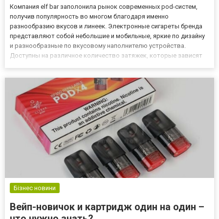
Компания elf bar заполонила рынок современных pod-систем,
получив популярность во многом благодаря именно
разнообразию вкусов и линеек. Электронные сигареты бренда
представляют собой небольшие и мобильные, яркие по дизайну
и разнообразные по вкусовому наполнителю устройства.
Доступны на различное количество затяжек, которые зависят
от ёмкости аккумулятора. Наиболее популярными являются
варианты на 800, 1500 и 2000 примерных тяг. Кроме этих
вариаций, доступ...
Бізнес новини
Вейп-новичок и картридж один на один –
что нужно знать?