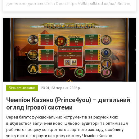
допоможе доставка їжі в Одесі https://vilki-palki.od.ua/ua/. Звісно,
потрібно потурбуватись про розваги, але це можна поки що
залишити на потім. Зараз пе...
Бізнес новини
23:01,
23 червня 2022 р.
Чемпіон Казино (Prince4you) – детальний
огляд ігрової системи
Серед багатофункціональних інструментів за рахунок яких
відбувається залучення нової цільової аудиторії та оптимізація
робочого процесу конкретного азартного закладу, особливу
увагу варто звернути на ігрову систему Чемпіон Казино