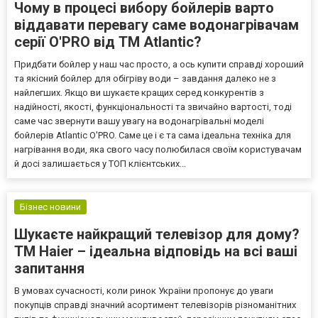
Чому в процесі вибору бойлерів варто
віддавати перевагу саме водонагрівачам
серії O'PRO від ТМ Atlantic?
Придбати бойлер у наш час просто, а ось купити справді хороший
та якісний бойлер для обігріву води – завдання далеко не з
найлегших. Якщо ви шукаєте кращих серед конкурентів з
надійності, якості, функціональності та звичайно вартості, тоді
саме час звернути вашу увагу на водонагрівальні моделі
бойлерів Atlantic O'PRO. Саме це і є та сама ідеальна техніка для
нагрівання води, яка свого часу полюбилася своїм користувачам
й досі залишається у ТОП клієнтських...
Бізнес новини
Шукаєте найкращий телевізор для дому?
ТМ Haier – ідеальна відповідь на всі ваші
запитання
В умовах сучасності, коли ринок України пропонує до уваги
покупців справді значний асортимент телевізорів різноманітних