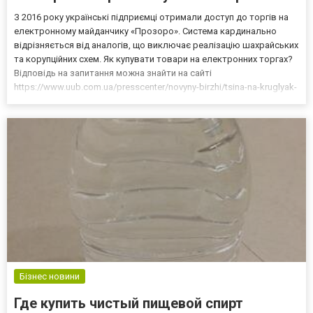
З 2016 року українські підприємці отримали доступ до торгів на
електронному майданчику «Прозоро». Система кардинально
відрізняється від аналогів, що виключає реалізацію шахрайських
та корупційних схем. Як купувати товари на електронних торгах?
Відповідь на запитання можна знайти на сайті
https://www.uub.com.ua/presscenter/novyny-birzhi/tsina-na-kruglyak-
derevn-v-riznh-regionah-ukrain/. Це ресурс офіційно
акредитованого майданчика, співпраця з яким допомага...
Бізнес новини
Где купить чистый пищевой спирт