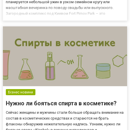
планируется небольшой ужин в узком семейном кругу или
масштабная вечеринка по поводу свадьбы или выпускного.
Загородный комплекс под Киевом Fort Pirnov Park – это
возможность отлично провести время на свежем воздухе,
вдали от городской суеты по любому поводу и без него. Вы
можете заранее оз...
Бізнес новини
Нужно ли бояться спирта в косметике?
Сейчас женщины и мужчины стали больше обращать внимание на
состав в косметических средствах и стараются не брать
флаконы обнаружив нежелательную надпись. Узнаем, нужно ли
бояться слова «Alcohol» в перечне ингредиентов и