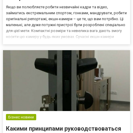
Якщо ви полюбляєте робити незвичайні кадри та відео,
займатись екстремальним спортом, гонками, мандрувати, робити
оригінальні репортажі, екшн-камери – це те, що вам потрібно. Ці
маленькі, але дуже потужні пристрої були розроблені спеціально
для цієї мети. Компактні розміри та невелика вага дають змогу
носити цю камеру у будь-яких умовах. Сучасні екшн-камери
дозволяють робити надзвичайно чіткі кадри навіть за складних
умов, тому їх купують навіть ті, хто н...
Бізнес новини
Какими принципами руководствоваться