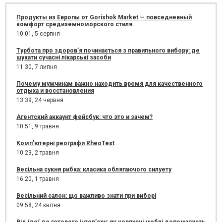
Продукты из Европы от Gorishok Market — повседневный
комфорт средиземноморского стиля
10:01,
5 серпня
Турбота про здоров’я починається з правильного вибору: де
шукати сучасні лікарські засоби
11:30,
7 липня
Почему мужчинам важно находить время для качественного
отдыха и восстановления
13:39,
24 червня
Агентский аккаунт фейсбук: что это и зачем?
10:51,
9 травня
Комп'ютерні реографи RheoTest
10:23,
2 травня
Весільна сукня рибка: класика облягаючого силуету
16:20,
1 травня
Весільний салон: що важливо знати при виборі
09:58,
24 квітня