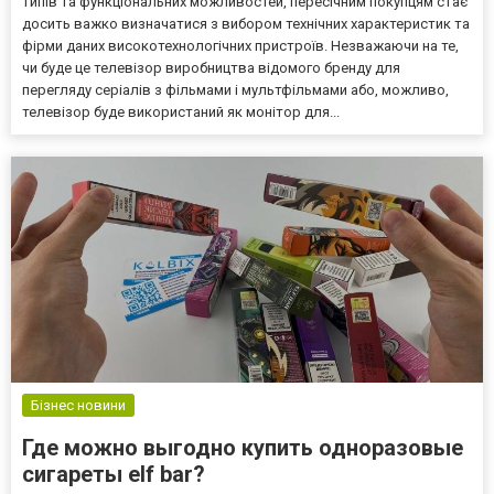
типів та функціональних можливостей, пересічним покупцям стає
досить важко визначатися з вибором технічних характеристик та
фірми даних високотехнологічних пристроїв. Незважаючи на те,
чи буде це телевізор виробництва відомого бренду для
перегляду серіалів з фільмами і мультфільмами або, можливо,
телевізор буде використаний як монітор для...
Бізнес новини
Где можно выгодно купить одноразовые
сигареты elf bar?