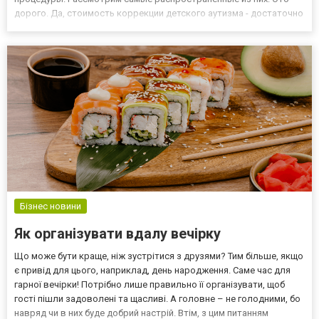
дорого. Да, стоимость коррекции детского аутизма - достаточно
дорогостоящая процедура, как может показаться на первый
взгляд. Но она не может стоить дешево, ведь ее могут провести
то...
Бізнес новини
Як організувати вдалу вечірку
Що може бути краще, ніж зустрітися з друзями? Тим більше, якщо
є привід для цього, наприклад, день народження. Саме час для
гарної вечірки! Потрібно лише правильно її організувати, щоб
гості пішли задоволені та щасливі. А головне – не голодними, бо
навряд чи в них буде добрий настрій. Втім, з цим питанням