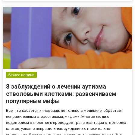
немецкий, польский и т.д. В последние годы популярными в
деловой коммуникац...
Бізнес новини
8 заблуждений о лечении аутизма
стволовыми клетками: развенчиваем
популярные мифы
Все, что касается инноваций, не только в медицине, обрастает
неправильными стереотипами, мифами. Многие люди с
недоверием относятся к процедуре трансплантации стволовых
клеток, узнав о неправильных суждениях относительно
процедуры. Рассмотрим самые распространенные из них: Это