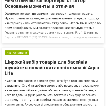
Чем отличаются портьеры от штор.
Основные моменты и отличия
Оформление окон шторами и портьерами - сложная задача.
Нужно понимать, какие декоративные элементы лучше подходят
к интерьеру и чем отличаются между собой. Чтобы Вы быстро во
всем разобрались, мы подготовили познавательную статью.
Главные отличия между шторами и портьерами Рис 1. Шторы из
Бархата ВЕРМОНТ (67) B64SS Начнем с того, что подразумевается
под шторами и что под портьерами. Между такими изделиями
есть существенная разница. Шторы – декоративные изд...
Бізнес новини
Широкий вибір товарів для басейнів
шукайте в онлайн каталозі компанії Aqua
Life
Будівництво басейнів завжди було, є та буде технічно складним
завданням. Хто б та щоб не говорив або не думав, а незважаючи
на те, це комерційна водойма або можливо домашній басейн, а
його подальша функціональність багато в чому буде залежати
від присутності тут всіх необхідних для ефективної експлуатації
компонентів. Аксесуари зі спеціальним обладнанням, хімією та