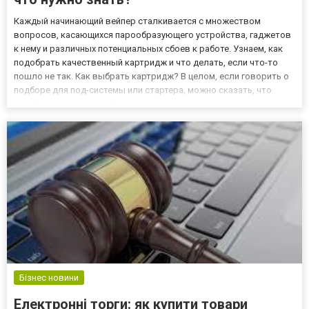
Каждый начинающий вейпер сталкивается с множеством
вопросов, касающихся парообразующего устройства, гаджетов
к нему и различных потенциальных сбоев к работе. Узнаем, как
подобрать качественный картридж и что делать, если что-то
пошло не так. Как выбрать картридж? В целом, если говорить о
подборе для под-системы или стартера, можно сказать, что
особых усилий для выбора не нужно проявлять, ведь
производитель создает модели, специально под линейку своих
устро...
Бізнес новини
Електронні торги: як купити товари