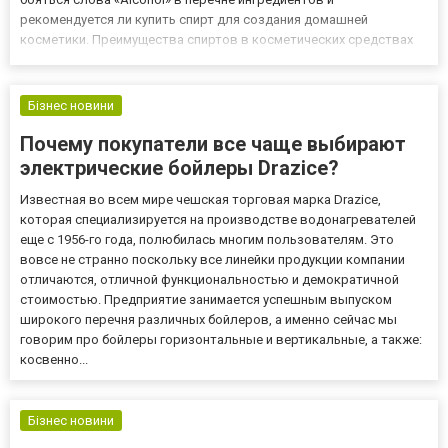
рекомендуется ли купить спирт для создания домашней
косметики. Преимущества спиртов в косметических средствах
Растворяют водоустойчивые ингредиенты. Позволяют
смешивать между собой различные компоненты. Действуют как
антисептик, убивает раз...
Бізнес новини
Почему покупатели все чаще выбирают
электрические бойлеры Drazice?
Известная во всем мире чешская торговая марка Drazice,
которая специализируется на производстве водонагревателей
еще с 1956-го года, полюбилась многим пользователям. Это
вовсе не странно поскольку все линейки продукции компании
отличаются, отличной функциональностью и демократичной
стоимостью. Предприятие занимается успешным выпуском
широкого перечня различных бойлеров, а именно сейчас мы
говорим про бойлеры горизонтальные и вертикальные, а также:
косвенно...
Бізнес новини