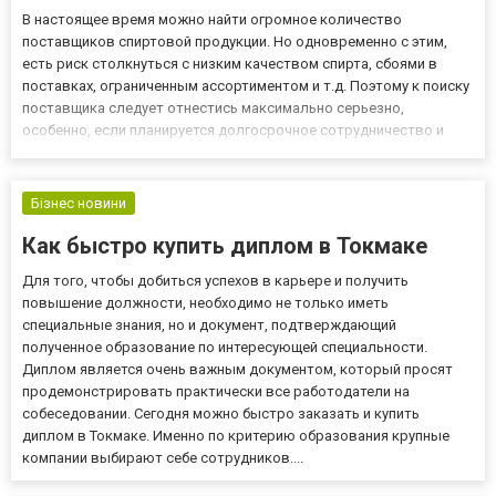
В настоящее время можно найти огромное количество
поставщиков спиртовой продукции. Но одновременно с этим,
есть риск столкнуться с низким качеством спирта, сбоями в
поставках, ограниченным ассортиментом и т.д. Поэтому к поиску
поставщика следует отнестись максимально серьезно,
особенно, если планируется долгосрочное сотрудничество и
большие объемы заказов. Решить эту задачу крайне просто.
Достаточно купить спирт экстра на сайте https://spirt-
torg.com.ua/ku...
Бізнес новини
Как быстро купить диплом в Токмаке
Для того, чтобы добиться успехов в карьере и получить
повышение должности, необходимо не только иметь
специальные знания, но и документ, подтверждающий
полученное образование по интересующей специальности.
Диплом является очень важным документом, который просят
продемонстрировать практически все работодатели на
собеседовании. Сегодня можно быстро заказать и купить
диплом в Токмаке. Именно по критерию образования крупные
компании выбирают себе сотрудников....