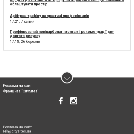
Від ідеї до готового інтер’єру: як корпусні меблі допомагають
облаштувати простір
Арбітраж трафіку на практиці професіоналів
17:21,
7 квітня
Профільований полікарбонат: монтаж і рекомендації для
довгого ресурсу
17:18,
26 березня
Реклама на сайті
Франшиза "CitySites"
Реклама на сайті:
rek@citysites.ua