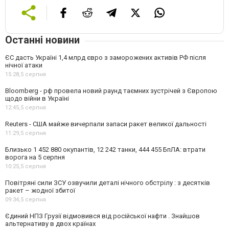
Останні новини
ЄС дасть Україні 1,4 млрд євро з заморожених активів РФ після
нічної атаки
15:28,
5 серпня
Bloomberg - рф провела новий раунд таємних зустрічей з Європою
щодо війни в Україні
12:45,
5 серпня
Reuters - США майже вичерпали запаси ракет великої дальності
11:29,
5 серпня
Близько 1 452 880 окупантів, 12 242 танки, 444 455 БпЛА: втрати
ворога на 5 серпня
10:25,
5 серпня
Повітряні сили ЗСУ озвучили деталі нічного обстрілу : з десятків
ракет – жодної збитої
09:34,
5 серпня
Єдиний НПЗ Грузії відмовився від російської нафти . Знайшов
альтернативу в двох країнах