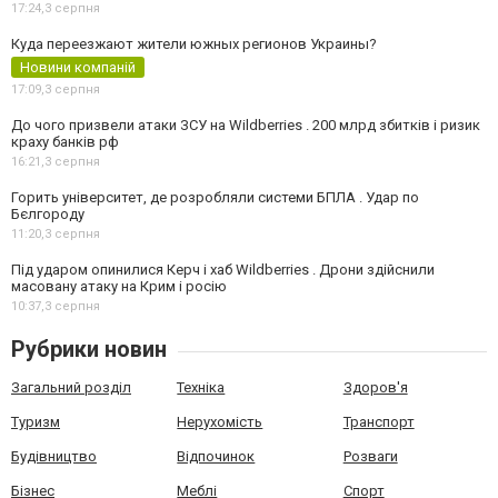
17:24,
3 серпня
Куда переезжают жители южных регионов Украины?
Новини компаній
17:09,
3 серпня
До чого призвели атаки ЗСУ на Wildberries . 200 млрд збитків і ризик
краху банків рф
16:21,
3 серпня
Горить університет, де розробляли системи БПЛА . Удар по
Бєлгороду
11:20,
3 серпня
Під ударом опинилися Керч і хаб Wildberries . Дрони здійснили
масовану атаку на Крим і росію
10:37,
3 серпня
Рубрики новин
Загальний розділ
Техніка
Здоров'я
Туризм
Нерухомість
Транспорт
Будівництво
Відпочинок
Розваги
Бізнес
Меблі
Спорт