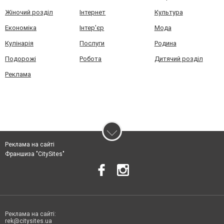
Жіночий розділ
Інтернет
Культура
Економіка
Інтер'єр
Мода
Кулінарія
Послуги
Родина
Подорожі
Робота
Дитячий розділ
Реклама
Реклама на сайті
Франшиза "CitySites"
Реклама на сайті:
rek@citysites.ua