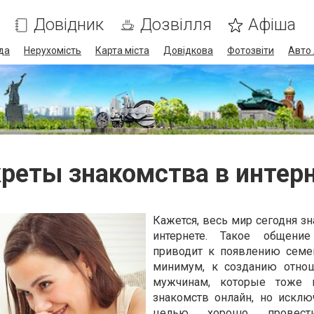
Довідник
Дозвілля
Афіша
да
Нерухомість
Карта міста
Довідкова
Фотозвіти
Авто 
реты знакомства в интер
Кажется, весь мир сегодня зн
интернете. Такое общение
приводит к появлению семей
минимум, к созданию отнош
мужчинам, которые тоже 
знакомств онлайн, но исклю
целью хорошо провест