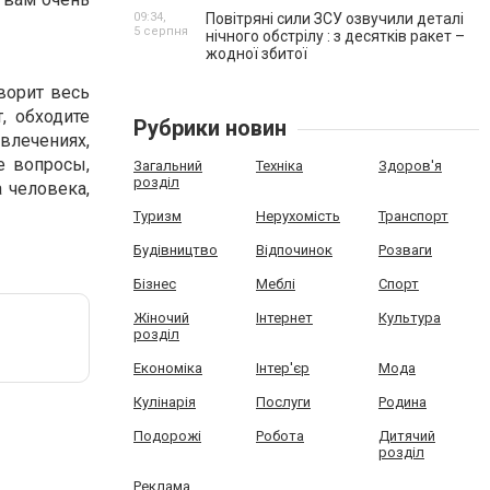
09:34,
Повітряні сили ЗСУ озвучили деталі
5 серпня
нічного обстрілу : з десятків ракет –
жодної збитої
ворит весь
, обходите
Рубрики новин
увлечениях,
е вопросы,
Загальний
Техніка
Здоров'я
розділ
 человека,
Туризм
Нерухомість
Транспорт
Будівництво
Відпочинок
Розваги
Бізнес
Меблі
Спорт
Жіночий
Інтернет
Культура
розділ
Економіка
Інтер'єр
Мода
Кулінарія
Послуги
Родина
Подорожі
Робота
Дитячий
розділ
Реклама