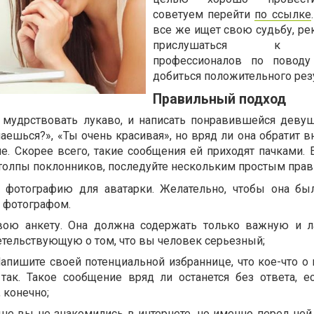
советуем перейти
по ссылке
все же ищет свою судьбу, р
прислушаться к с
профессионалов по поводу 
добиться положительного резу
Правильный подход
 мудрствовать лукаво, и написать понравившейся девуш
аешься?», «Ты очень красивая», но вряд ли она обратит 
е. Скорее всего, такие сообщения ей приходят пачками. 
 толпы поклонников, последуйте нескольким простым прав
 фотографию для аватарки. Желательно, чтобы она бы
 фотографом.
свою анкету. Она должна содержать только важную и 
тельствующую о том, что вы человек серьезный;
Напишите своей потенциальной избраннице, что кое-что о 
так. Такое сообщение вряд ли останется без ответа, е
 конечно;
ьше вы не знакомились в интернете, но именно перед ней