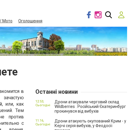
/ Мото
Оголошення
нете
Останні новини
акомится в
 зачастую
12:53,
Дрони атакували черговий склад
, или, как
Сьогодні
Wildberries . Російський Єкатеринбург
ений. Тем
прокинувся від вибухів
не против
11:16,
Дрони атакують окупований Крим - у
чительно с
Сьогодні
Керчі серія вибухів, у Феодосії
и время,