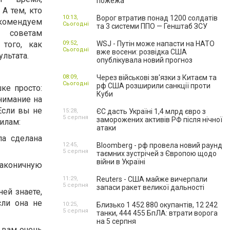
пожежа
. А тем, кто
10:13,
Ворог втратив понад 1200 солдатів
екомендуем
Сьогодні
та 3 системи ППО — Генштаб ЗСУ
оветам
того, как
09:52,
WSJ - Путін може напасти на НАТО
Сьогодні
вже восени: розвідка США
льтата.
опублікувала новий прогноз
08:09,
Через військові зв'язки з Китаєм та
Сьогодні
рф США розширили санкції проти
ке просто:
Куби
внимание на
Если вы не
15:28,
ЄС дасть Україні 1,4 млрд євро з
5 серпня
заморожених активів РФ після нічної
илам:
атаки
ла сделана
12:45,
Bloomberg - рф провела новий раунд
5 серпня
таємних зустрічей з Європою щодо
війни в Україні
лаконичную
11:29,
Reuters - США майже вичерпали
5 серпня
запаси ракет великої дальності
ней знаете,
сли она не
10:25,
Близько 1 452 880 окупантів, 12 242
5 серпня
танки, 444 455 БпЛА: втрати ворога
на 5 серпня
 вам очень