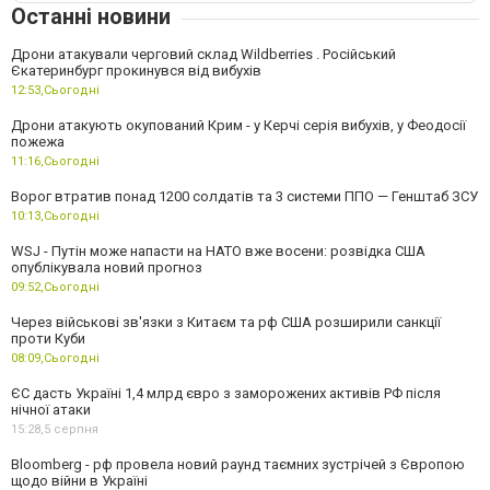
Останні новини
Дрони атакували черговий склад Wildberries . Російський
Єкатеринбург прокинувся від вибухів
12:53,
Сьогодні
Дрони атакують окупований Крим - у Керчі серія вибухів, у Феодосії
пожежа
11:16,
Сьогодні
Ворог втратив понад 1200 солдатів та 3 системи ППО — Генштаб ЗСУ
10:13,
Сьогодні
WSJ - Путін може напасти на НАТО вже восени: розвідка США
опублікувала новий прогноз
09:52,
Сьогодні
Через військові зв'язки з Китаєм та рф США розширили санкції
проти Куби
08:09,
Сьогодні
ЄС дасть Україні 1,4 млрд євро з заморожених активів РФ після
нічної атаки
15:28,
5 серпня
Bloomberg - рф провела новий раунд таємних зустрічей з Європою
щодо війни в Україні