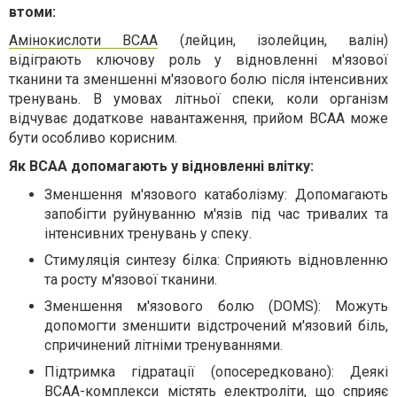
втоми:
Амінокислоти BCAA
(лейцин, ізолейцин, валін)
відіграють ключову роль у відновленні м'язової
тканини та зменшенні м'язового болю після інтенсивних
тренувань. В умовах літньої спеки, коли організм
відчуває додаткове навантаження, прийом BCAA може
бути особливо корисним.
Як BCAA допомагають у відновленні влітку:
Зменшення м'язового катаболізму: Допомагають
запобігти руйнуванню м'язів під час тривалих та
інтенсивних тренувань у спеку.
Стимуляція синтезу білка: Сприяють відновленню
та росту м'язової тканини.
Зменшення м'язового болю (DOMS): Можуть
допомогти зменшити відстрочений м'язовий біль,
спричинений літніми тренуваннями.
Підтримка гідратації (опосередковано): Деякі
BCAA-комплекси містять електроліти, що сприяє