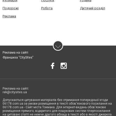
Кулінарія
Послуги
Родина
Подорожі
Робота
Дитячий розділ
Реклама
Реклама на сайті
Франшиза "CitySites"
Реклама на сайті:
rek@citysites.ua
Допускається цитування матеріалів без отримання попередньої згоди
06178.com.ua за умови розміщення в тексті обов'язкового посилання на
06178.com.ua - Сайт міста Токмака. Для інтернет-видань обов'язкове
розміщення прямого, відкритого для пошукових систем гіперпосилання
на цитовані статті не нижче другого абзацу в тексті або в якості джерела.