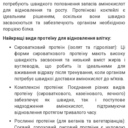
потребують швидкого поповнення запасів амінокислот
для відновлення та росту. Протеїнові коктейлі є
ідеальним рішенням, оскільки вони швидко
засвоюються та забезпечують організм необхідною
порцією білка.
Найкращі види протеїну для відновлення влітку:
Сироватковий протеїн (ізолят та гідролізат): Ці
форми сироваткового протеїну мають високу
швидкість засвоєння та низький вміст жирів і
вуглеводів, що робить їх ідеальними для
вживання відразу після тренування, коли організм
потребує швидкої доставки амінокислот до м'язів.
Комплексні протеїни: Поєднання різних видів
протеїну (сироваткового, казеїнового, яєчного)
забезпечує як швидке, так і поступове
надходження амінокислот, підтримуючи
відновлення протягом тривалого часу.
Рослинні протеїни (для веганів та вегетаріанців):
Соєвий, гороховий, рисовий протеїни є чудовою