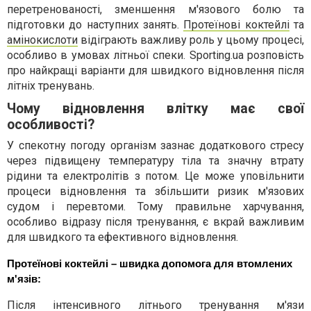
перетренованості, зменшення м'язового болю та
підготовки до наступних занять.
Протеїнові коктейлі
та
амінокислоти
відіграють важливу роль у цьому процесі,
особливо в умовах літньої спеки. Sporting.ua розповість
про найкращі варіанти для швидкого відновлення після
літніх тренувань.
Чому відновлення влітку має свої
особливості?
У спекотну погоду організм зазнає додаткового стресу
через підвищену температуру тіла та значну втрату
рідини та електролітів з потом. Це може уповільнити
процеси відновлення та збільшити ризик м'язових
судом і перевтоми. Тому правильне харчування,
особливо відразу після тренування, є вкрай важливим
для швидкого та ефективного відновлення.
Протеїнові коктейлі – швидка допомога для втомлених 
м'язів:
Після інтенсивного літнього тренування м'язи