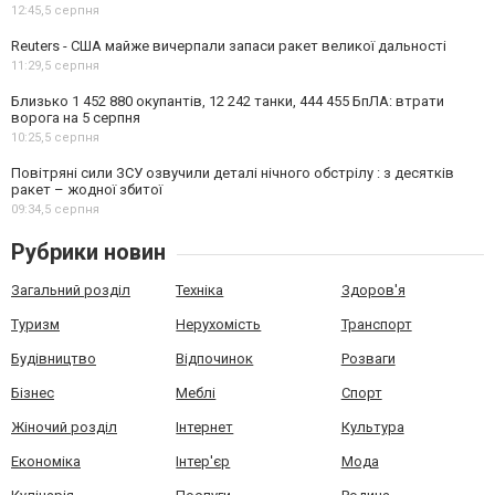
12:45,
5 серпня
Reuters - США майже вичерпали запаси ракет великої дальності
11:29,
5 серпня
Близько 1 452 880 окупантів, 12 242 танки, 444 455 БпЛА: втрати
ворога на 5 серпня
10:25,
5 серпня
Повітряні сили ЗСУ озвучили деталі нічного обстрілу : з десятків
ракет – жодної збитої
09:34,
5 серпня
Рубрики новин
Загальний розділ
Техніка
Здоров'я
Туризм
Нерухомість
Транспорт
Будівництво
Відпочинок
Розваги
Бізнес
Меблі
Спорт
Жіночий розділ
Інтернет
Культура
Економіка
Інтер'єр
Мода