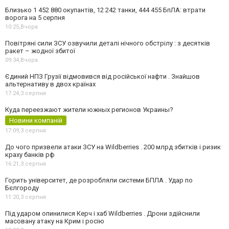
Близько 1 452 880 окупантів, 12 242 танки, 444 455 БпЛА: втрати
ворога на 5 серпня
10:25,
Вчора
Повітряні сили ЗСУ озвучили деталі нічного обстрілу : з десятків
ракет – жодної збитої
09:34,
Вчора
Єдиний НПЗ Грузії відмовився від російської нафти . Знайшов
альтернативу в двох країнах
17:24,
3 серпня
Куда переезжают жители южных регионов Украины?
Новини компаній
17:09,
3 серпня
До чого призвели атаки ЗСУ на Wildberries . 200 млрд збитків і ризик
краху банків рф
16:21,
3 серпня
Горить університет, де розробляли системи БПЛА . Удар по
Бєлгороду
11:20,
3 серпня
Під ударом опинилися Керч і хаб Wildberries . Дрони здійснили
масовану атаку на Крим і росію