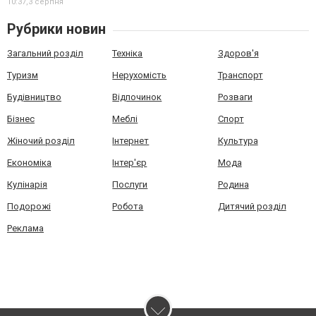
10:37,
3 серпня
Рубрики новин
Загальний розділ
Техніка
Здоров'я
Туризм
Нерухомість
Транспорт
Будівництво
Відпочинок
Розваги
Бізнес
Меблі
Спорт
Жіночий розділ
Інтернет
Культура
Економіка
Інтер'єр
Мода
Кулінарія
Послуги
Родина
Подорожі
Робота
Дитячий розділ
Реклама