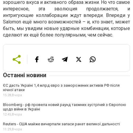
хорошего вкуса и активного образа жизни. Но что самое
интересное, эта эволюция продолжается, и
интригующие коллаборации ждут впереди. Впереди у
Salomon ещё много возможностей – и, кто знает, может
быть, мы увидим новые ударные комбинации, которые
сделают их ещё более популярными, чем сейчас.
Останні новини
ЄС дасть Україні 1,4 млрд євро з заморожених активів РФ після
нічної атаки
15:28,
Вчора
Bloomberg - рф провела новий раунд таємних зустрічей з Європою
щодо війни в Україні
12:45,
Вчора
Reuters - США майже вичерпали запаси ракет великої дальності
11:29,
Вчора