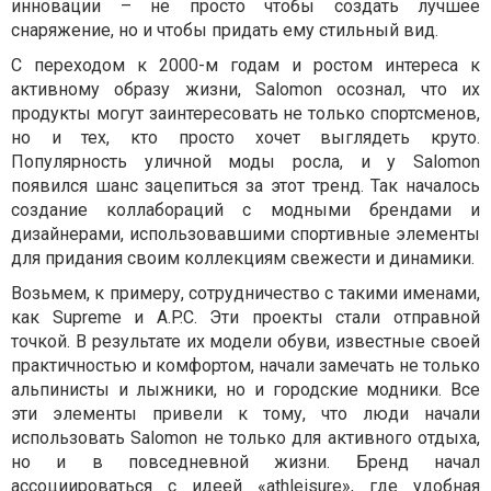
инновации – не просто чтобы создать лучшее
снаряжение, но и чтобы придать ему стильный вид.
С переходом к 2000-м годам и ростом интереса к
активному образу жизни, Salomon осознал, что их
продукты могут заинтересовать не только спортсменов,
но и тех, кто просто хочет выглядеть круто.
Популярность уличной моды росла, и у Salomon
появился шанс зацепиться за этот тренд. Так началось
создание коллабораций с модными брендами и
дизайнерами, использовавшими спортивные элементы
для придания своим коллекциям свежести и динамики.
Возьмем, к примеру, сотрудничество с такими именами,
как Supreme и A.P.C. Эти проекты стали отправной
точкой. В результате их модели обуви, известные своей
практичностью и комфортом, начали замечать не только
альпинисты и лыжники, но и городские модники. Все
эти элементы привели к тому, что люди начали
использовать Salomon не только для активного отдыха,
но и в повседневной жизни. Бренд начал
ассоциироваться с идеей «athleisure», где удобная