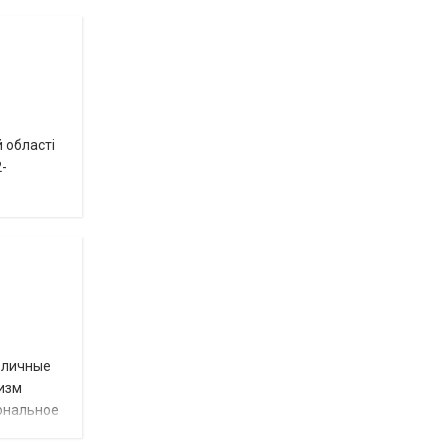
 області
-
 личные
низм
иональное