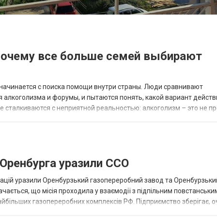
 почему все больше семей выбирают
начинается с поиска помощи внутри страны. Люди сравнивают
я алкоголизма и форумы, и пытаются понять, какой вариант дейст
е сталкиваются с неприятной реальностью: алкоголизм – это не п
после временного улучшения человек...
 Оренбурга уразили ССО
перацій уразили Оренбурзький газопереробний завод та Оренбурзьки
ачається, що місія проходила у взаємодії з підпільним повстанськи
найбільших газопереробних комплексів РФ. Підприємство зберігає, о
убометрів...