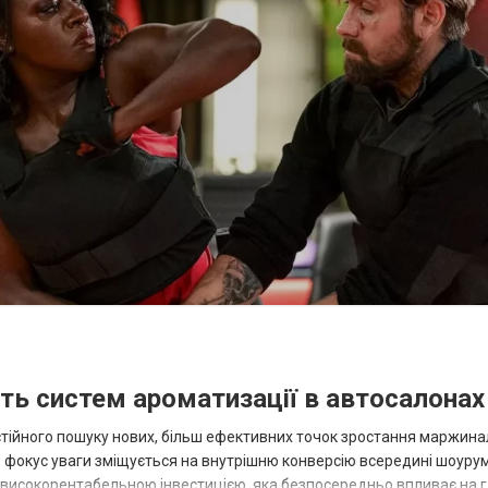
сть систем ароматизації в автосалонах
тійного пошуку нових, більш ефективних точок зростання маржинал
 фокус уваги зміщується на внутрішню конверсію всередині шоурум
 високорентабельною інвестицією, яка безпосередньо впливає на 