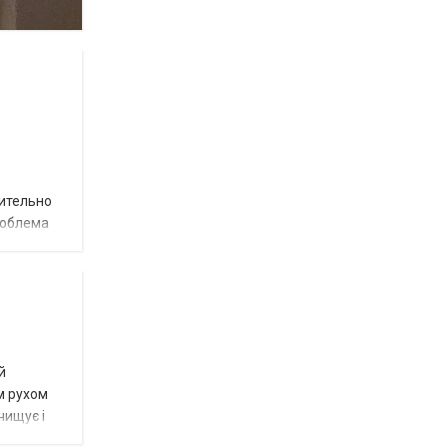
вительно
роблема
й
м рухом
чищує і