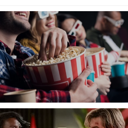
ть...