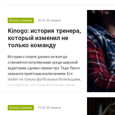
які досягли віку 65 років та відповідно до законодавства не маю
Бізнес новини
20:14,
25 червня
Kinogo: история тренера,
который изменил не
только команду
Истории о спорте далеко не всегда
становятся популярными среди широкой
аудитории, однако сериал про Теда Лассо
оказался приятным исключением. Его
любят не только футбольные болельщики,
но и зрители, которым интересны яркие
персонажи, жизненные ситуации и
хороший юмор. Многие поклонники,
пересматривая любимые эпизоды через
Kinogo, отмечают, что сериал не теряет
Бізнес новини
15:23,
25 червня
своего обаяния даже спустя несколько лет