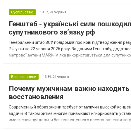
Суспільство
13:57,
24 червня
Генштаб - українські сили пошкоди
супутникового зв’язку рф
Генеральний штаб ЗСУ повідомив про нові підтвердження резул
РФ у ніч на 22 червня 2026 року. За даними Генштабу, додатк
метрової антени MARK-IV, яка використовується для супутнико
розташовану поруч із цією антеною. Крім того, за даними украї
Бізнес новини
13:39,
24 червня
Почему мужчинам важно находить 
восстановления
Современный образ жизни требует от мужчин высокой концен
задачи. В таком ритме многие привыкают игнорировать устал
имеет свои пределы, и без полноценного восстановления на
состояние. Сегодня все больше мужчин выбирают массаж для 