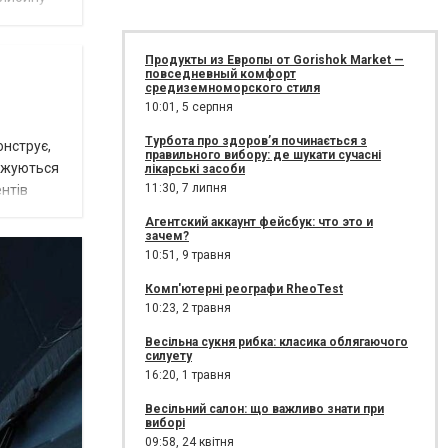
Продукты из Европы от Gorishok Market —
повседневный комфорт
средиземноморского стиля
10:01,
5 серпня
Турбота про здоров’я починається з
онструє,
правильного вибору: де шукати сучасні
оджуються
лікарські засоби
11:30,
7 липня
нтів
Агентский аккаунт фейсбук: что это и
зачем?
10:51,
9 травня
Комп'ютерні реографи RheoTest
10:23,
2 травня
Весільна сукня рибка: класика облягаючого
силуету
16:20,
1 травня
Весільний салон: що важливо знати при
виборі
09:58,
24 квітня