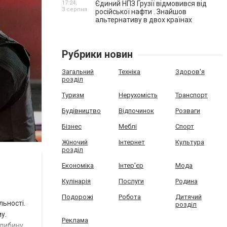
17:24,
Єдиний НПЗ Грузії відмовився від
3 серпня
російської нафти . Знайшов
альтернативу в двох країнах
Рубрики новин
Загальний
Техніка
Здоров'я
розділ
Туризм
Нерухомість
Транспорт
Будівництво
Відпочинок
Розваги
Бізнес
Меблі
Спорт
Жіночий
Інтернет
Культура
розділ
Економіка
Інтер'єр
Мода
Кулінарія
Послуги
Родина
Подорожі
Робота
Дитячий
ьності.
розділ
у.
Реклама
глибину