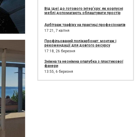
Від ідеї до готового інтер’єру: як корпусні
меблі допомагають облаштувати простір
Арбітраж трафіку на практиці професіоналів
17:21,
7 квітня
Профільований полікарбонат: монтаж і
рекомендації для довгого ресурсу
17:18,
26 березня
Знімна та незнімна опалубка з пластикової
фанери
13:55,
6 березня