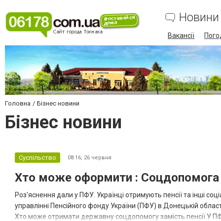
Новини
Вакансії
Пого
Головна
Бізнес новини
Бізнес новини
Суспільство
08:16,
26 червня
Хто може оформити : Соцдопомога з
Роз'яснення дали у ПФУ. Українці отримують пенсії та інші соц
управлінні Пенсійного фонду України (ПФУ) в Донецькій област
Хто може отримати державну соцдопомогу замість пенсії У П