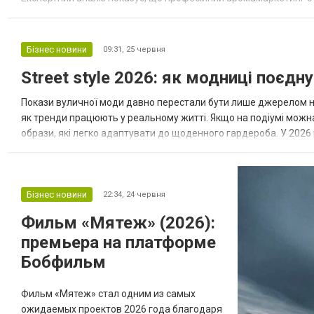
чека та обсяги повторних замовлень. Фінансовий ефект від інт
Бізнес новини
09:31,
25 червня
Street style 2026: як модниці поєд
Покази вуличної моди давно перестали бути лише джерелом на
як тренди працюють у реальному житті. Якщо на подіумі можн
образи, які легко адаптувати до щоденного гардероба. У 2026
літнього гардероба. Їх поєднують із сорочками, жакетами, баз
Бізнес новини
22:34,
24 червня
Фильм «Мятеж» (2026):
премьера на платформе
Бобфильм
Фильм «Мятеж» стал одним из самых
ожидаемых проектов 2026 года благодаря