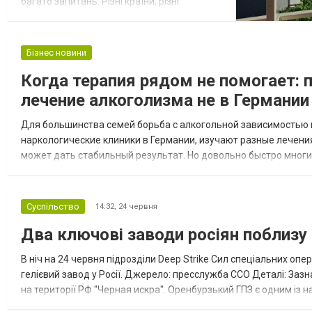
багато запитань. Різні країни, різні
формати житла, відмінності в локаціях і
відчуттях від них. Через це складно одразу
зрозуміти, з чого почати і як уникнути
Бізнес новини
помилок. У таких ситуаціях зазвичай
Когда терапия рядом не помогает:
дивляться реальні варіанти, щоб
сформувати базове уявлення, наприклад
лечение алкоголизма не в Германии
м...
Для большинства семей борьба с алкогольной зависимостью 
наркологические клиники в Германии, изучают разные лечени
может дать стабильный результат. Но довольно быстро многи
одной процедуры, одного врача или одной капельницы. Даже 
Суспільство
14:32,
24 червня
Два ключові заводи росіян поблизу
В ніч на 24 червня підрозділи Deep Strike Сил спеціальних о
гелієвий завод у Росії. Джерело: пресслужба ССО Деталі: Зазн
на території РФ "Черная искра". Оренбурзький ГПЗ є одним із 
виготовляє товарний газ. Пропускна спроможність до 45 млрд к