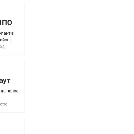
 ППО
упантів,
бойові
од.;
аут
 де палає
істю