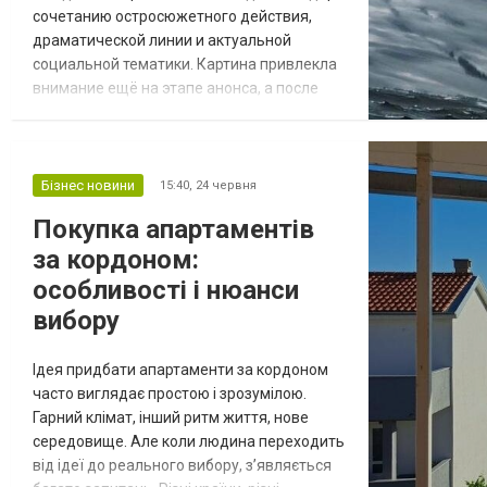
сочетанию остросюжетного действия,
драматической линии и актуальной
социальной тематики. Картина привлекла
внимание ещё на этапе анонса, а после
появления первых материалов интерес к
ней только усилился. Зрители Бобфильм
ожидают масштабную историю о борьбе,
выборе и последствиях решений, которые
Бізнес новини
15:40,
24 червня
меняют судьбы людей. Фильмы 2026,
Покупка апартаментів
мультфильмы и новые сериалы ищи на
за кордоном:
сайте Бобфильм! «Мяте...
особливості і нюанси
вибору
Ідея придбати апартаменти за кордоном
часто виглядає простою і зрозумілою.
Гарний клімат, інший ритм життя, нове
середовище. Але коли людина переходить
від ідеї до реального вибору, з’являється