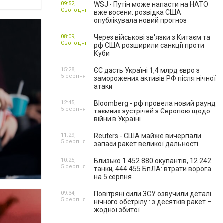
09:52,
WSJ - Путін може напасти на НАТО
Сьогодні
вже восени: розвідка США
опублікувала новий прогноз
08:09,
Через військові зв'язки з Китаєм та
Сьогодні
рф США розширили санкції проти
Куби
15:28,
ЄС дасть Україні 1,4 млрд євро з
5 серпня
заморожених активів РФ після нічної
атаки
12:45,
Bloomberg - рф провела новий раунд
5 серпня
таємних зустрічей з Європою щодо
війни в Україні
11:29,
Reuters - США майже вичерпали
5 серпня
запаси ракет великої дальності
10:25,
Близько 1 452 880 окупантів, 12 242
5 серпня
танки, 444 455 БпЛА: втрати ворога
на 5 серпня
09:34,
Повітряні сили ЗСУ озвучили деталі
5 серпня
нічного обстрілу : з десятків ракет –
жодної збитої