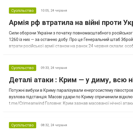
Суспільство
10:05,
24 червня
Армія рф втратила на війні проти Ук
Сили оборони України з початку повномасштабного російського
1260 із них — за останню добу. Про це Генеральний штаб Збройн
втрати російської армії станом на ранок 24 червня склали: особо
бойових броньованих машин — 24 816 (+4) од.; артилерійських..
Суспільство
09:33,
24 червня
Деталі атаки : Крим — у диму, всю н
Потужні вибухи в Криму паралізували енергосистему півостро
вузлова підстанція. Масові удари по Криму спричинили відключ
t.me/Crimeanwind Головне: Крим зазнав масованої нічної атак
знеструмлений Спалахнули склади бригади МТО Чорноморського
Суспільство
08:32,
24 червня