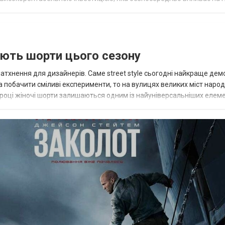
еграції ароматичного...
нують шорти цього сезону
тхнення для дизайнерів. Саме street style сьогодні найкраще дем
а побачити сміливі експерименти, то на вулицях великих міст нар
 році жіночі шорти залишаються одним із найуніверсальніших елеме
овими футбо...