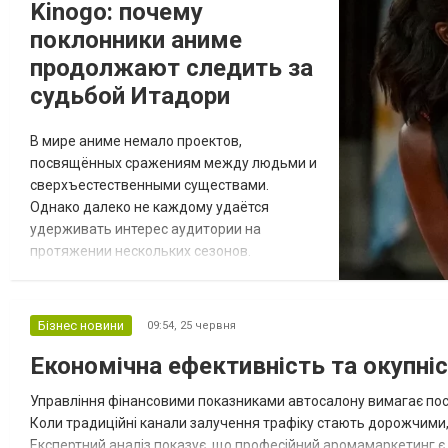
Kinogo: почему
после премьеры. Со временем проект
поклонники аниме
перестал воспринимать...
продолжают следить за
судьбой Итадори
В мире аниме немало проектов,
посвящённых сражениям между людьми и
сверхъестественными существами.
Однако далеко не каждому удаётся
удерживать интерес аудитории на
протяжении нескольких сезонов.
«Магическая битва» сумела добиться
этого благодаря сочетанию динамичного
сюжета, запоминающихся персонажей и
Бізнес новини
09:54,
25 червня
мира, где опасность может скрываться
Економічна ефективність та окупні
буквально за каждым углом. Многие
поклонники жанра следят за развитием
Управління фінансовими показниками автосалону вимагає пос
истории через Киного, возвращаясь к
Коли традиційні канали залучення трафіку стають дорожчими,
любимым эпиз...
Експертний аналіз показує, що професійний аромамаркетинг є