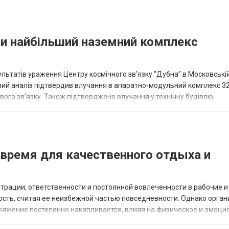
ли найбільший наземний комплекс
ьтатів ураження Центру космічного зв’язку “Дубна” в Московській
овий аналіз підтвердив влучання в апаратно-модульний комплекс 32
вого зв’язку. Також підтверджено влучання у технічну будівлю,
нського командування, б...
время для качественного отдыха и
трации, ответственности и постоянной вовлеченности в рабочие и
ость, считая ее неизбежной частью повседневности. Однако орга
пряжение постепенно накапливается, влияя на физическое и эмоц
мужчин в Одессе как эффекти...