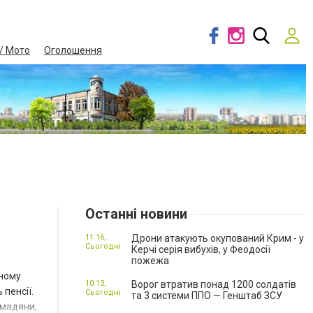
/ Мото
Оголошення
Останні новини
11:16,
Дрони атакують окупований Крим - у
Сьогодні
Керчі серія вибухів, у Феодосії
пожежа
вному
10:13,
Ворог втратив понад 1200 солдатів
пенсії.
Сьогодні
та 3 системи ППО — Генштаб ЗСУ
омадяни,