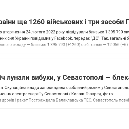
раїни ще 1260 військових і три засоби
 вторгнення 24 лютого 2022 року ліквідували близько 1 395 790 ок
их сил України повідомив у Facebook, передає "ДС". Так, загальні 
вого складу — близько 1 395 790 (+1260) осіб; танків — 12 056 (+6) 
.
іч лунали вибухи, у Севастополі — блек
ва. Окупаційна влада запровадила особливий режим у Севастополі,
ення електроенергії у Севастополі / Колаж: Главред, фото:
и дронів і ракет Постраждала Балаклавська ТЕС, Севастополь повн
 флоту РФ У ніч на 24 черв...