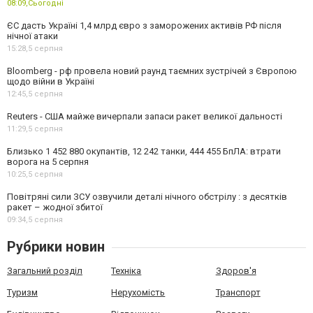
08:09,
Сьогодні
ЄС дасть Україні 1,4 млрд євро з заморожених активів РФ після
нічної атаки
15:28,
5 серпня
Bloomberg - рф провела новий раунд таємних зустрічей з Європою
щодо війни в Україні
12:45,
5 серпня
Reuters - США майже вичерпали запаси ракет великої дальності
11:29,
5 серпня
Близько 1 452 880 окупантів, 12 242 танки, 444 455 БпЛА: втрати
ворога на 5 серпня
10:25,
5 серпня
Повітряні сили ЗСУ озвучили деталі нічного обстрілу : з десятків
ракет – жодної збитої
09:34,
5 серпня
Рубрики новин
Загальний розділ
Техніка
Здоров'я
Туризм
Нерухомість
Транспорт