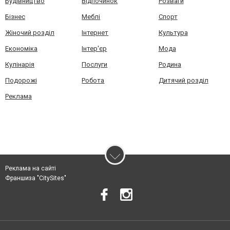
Будівництво
Відпочинок
Розваги
Бізнес
Меблі
Спорт
Жіночий розділ
Інтернет
Культура
Економіка
Інтер'єр
Мода
Кулінарія
Послуги
Родина
Подорожі
Робота
Дитячий розділ
Реклама
Реклама на сайті
Франшиза "CitySites"