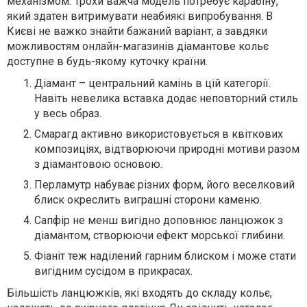
механізмом. Трохи важча модель потребує карабіну,
який здатен витримувати неабиякі випробування. В
Києві не важко знайти бажаний варіант, а завдяки
можливостям онлайн-магазинів діамантове кольє
доступне в будь-якому куточку країни.
Діамант – центральний камінь в цій категорії.
Навіть невелика вставка додає неповторний стиль
у весь образ.
Смарагд активно використовується в квіткових
композиціях, відтворюючи природні мотиви разом
з діамантовою основою.
Перламутр набуває різних форм, його веселковий
блиск окреслить виграшні сторони каменю.
Сапфір не менш вигідно доповнює ланцюжок з
діамантом, створюючи ефект морської глибини.
Фіаніт теж наділений гарним блиском і може стати
вигідним сусідом в прикрасах.
Більшість ланцюжків, які входять до складу кольє,