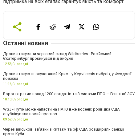
підтримка на всіх етапах гарантує якість та комфорт.
Останні новини
Дрони атакували черговий склад Wildberries . Російський
Єкатеринбург прокинувся від вибухів
12:53,
Сьогодні
Дрони атакують окупований Крим - у Керчі серія вибухів, у Феодосії
пожежа
11:16,
Сьогодні
Ворог втратив понад 1200 солдатів та 3 системи ППО — Генштаб ЗСУ
10:13,
Сьогодні
WSJ - Путін може напасти на НАТО вже восени: розвідка США
опублікувала новий прогноз
09:52,
Сьогодні
Через військові зв'язки з Китаєм та рф США розширили санкції
проти Куби