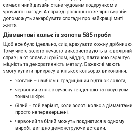
символічний дизайн стане чудовим подарунком з
урочистої нагоди. А справді розкішні ювелірні вироби
допоможуть закарбувати спогади про найкращі миті
життя.
Діамантові кольє із золота 585 проби
Щоб все було ідеально, слід врахувати кожну дрібницю.
Тому чисте золото нечасто використовують в ювелірній
справі, а от сплав зі сріблом, міддю, платиною гарантує
міцність та декоративність металу. Бажаючі мають
змогу купити прикрасу в кількох кольорах виконання:
жовтий – найбільш традиційний відтінок золота,
червоний втілює сучасну тенденцію та пасує усім
тонам шкіри,
білий – той варіант, коли золоті кольє з діамантами
просто неперевершені,
червоний та білий можуть поєднатися в одному
виробі, вигідно демонструючи вставки.