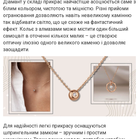
Діамант у складі прикрас найчастіше асоціюється саме з
білим кольором, чистотою та міцністю. Різні прийоми
огранювання дозволяють навіть невеликому камінню
так відбивати світло, що це схоже на фантастичний
ефект. Кольє з алмазами може містити один більший
самоцвіт в оточенні кількох малих – це створює
оптичну ілюзію одного великого каменю і дозволяє
заощадити.
Для надійності легкі прикрасу оснащуються
шпрингельним замком – зручним і простим