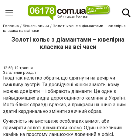
Головна
Бізнес новини
Золоті кольє з діамантами – ювелірна
класика на всі часи
Золоті кольє з діамантами – ювелірна
класика на всі часи
12:58,
12 травня
Загальний розділ
Іноді так нелегко обрати, що одягнути на вечір чи
важливу зустріч. Та досвідчені жінки знають, кому
можна довіряти – і обирають діаманти. Це один з
найвідоміших видів дорогоцінного каміння в Україні.
Його блиск справді вражає, а прикраси на шию з ним
здатні кардинально змінити звичний образ.
Сучасність не виставляє особливих вимог, аби
приміряти
золоті діамантові кольє
. Один невеликий
камінь на простому ланцюжку доречний в офісі,