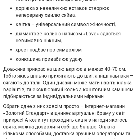
доріжка з невеличких вставок створює
неперервну хвилю сяйва,
квітка – універсальний символ жіночності,
діамантове кольє з написом «Love» здається
невимовно ніжним,
хрест подбає про символізм,
конюшина приваблює удачу.
Довжина прикрас на шию варіює в межах 40-70 см.
Тобто якісь щільно прилягають до шиї, а інші навпаки –
сягають до талії. Один дизайн може мати навіть кілька
варіантів, та ексклюзивні кольє з коштовним камінням
підбираються за індивідуальними мірками.
Обрати одне з них зовсім просто – інтернет-магазин
«Золотий Стандарт» відчиняє віртуальні браму у світ
прикрас! А коли тут проходить акція з нагоди якогось
свята, можна дозволити собі ще більше. Оплата
кількома способами, доставка зручним оператором та