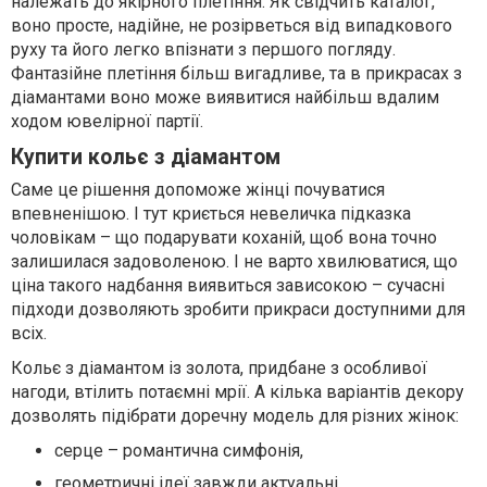
належать до якірного плетіння. Як свідчить каталог,
воно просте, надійне, не розірветься від випадкового
руху та його легко впізнати з першого погляду.
Фантазійне плетіння більш вигадливе, та в прикрасах з
діамантами воно може виявитися найбільш вдалим
ходом ювелірної партії.
Купити кольє з діамантом
Саме це рішення допоможе жінці почуватися
впевненішою. І тут криється невеличка підказка
чоловікам – що подарувати коханій, щоб вона точно
залишилася задоволеною. І не варто хвилюватися, що
ціна такого надбання виявиться зависокою – сучасні
підходи дозволяють зробити прикраси доступними для
всіх.
Кольє з діамантом із золота, придбане з особливої
нагоди, втілить потаємні мрії. А кілька варіантів декору
дозволять підібрати доречну модель для різних жінок:
серце – романтична симфонія,
геометричні ідеї завжди актуальні,