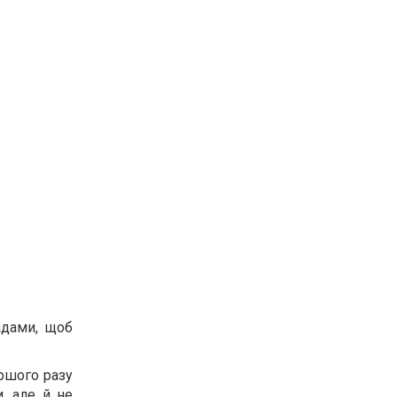
адами, щоб
ершого разу
и, але й не