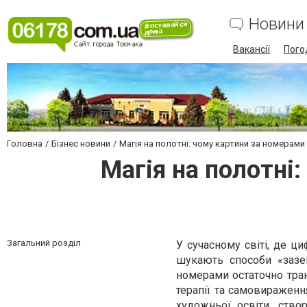
Новини
Вакансії
Пого
Головна
Бізнес новини
Магія на полотні: чому картини за номерами 
Магія на полотні
Загальний розділ
У сучасному світі, де ц
шукають способи «зазе
номерами остаточно тран
терапії та самовираженн
художньої освіти, ство