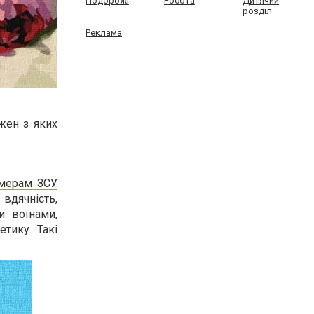
Подорожі
Робота
Дитячий
розділ
Реклама
жен з яких
омерам ЗСУ
вдячність,
и воїнами,
тику. Такі