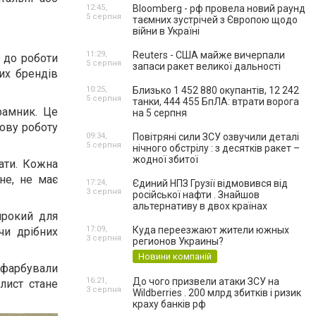
12:45,
Bloomberg - рф провела новий раунд
5 серпня
таємних зустрічей з Європою щодо
війни в Україні
11:29,
Reuters - США майже вичерпали
е до роботи
5 серпня
запаси ракет великої дальності
их брендів
10:25,
Близько 1 452 880 окупантів, 12 242
5 серпня
танки, 444 455 БпЛА: втрати ворога
рамник. Це
на 5 серпня
тову роботу
09:34,
Повітряні сили ЗСУ озвучили деталі
5 серпня
нічного обстрілу : з десятків ракет –
жодної збитої
ати. Кожна
не, не має
17:24,
Єдиний НПЗ Грузії відмовився від
3 серпня
російської нафти . Знайшов
альтернативу в двох країнах
ирокий для
17:09,
Куда переезжают жители южных
чи дрібних
3 серпня
регионов Украины?
Новини компаній
афарбували
16:21,
До чого призвели атаки ЗСУ на
лист стане
3 серпня
Wildberries . 200 млрд збитків і ризик
краху банків рф