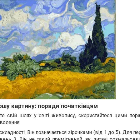
ршу картину: поради початківцям
те свій шлях у світі живопису, скористайтеся цими пор
волення:
складності. Він позначається зірочками (від 1 до 5). Для п
івень 3. Він не такий примітивний, як дитячі розмальовк