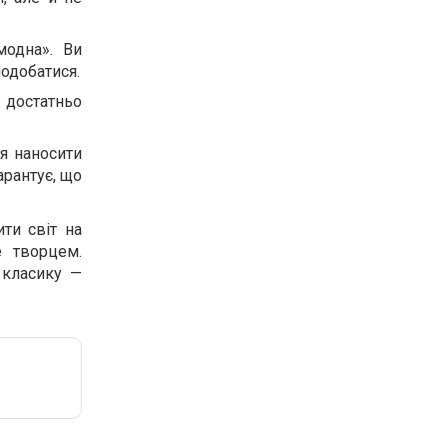
модна». Ви
подобатися.
: достатньо
я наносити
арантує, що
ти світ на
е творцем.
 класику —