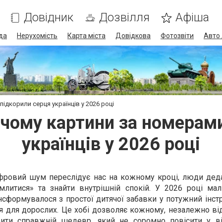
Довідник
Дозвілля
Афіша
да
Нерухомість
Карта міста
Довідкова
Фотозвіти
Авто 
підкорили серця українців у 2026 році
: чому картини за номерам
українців у 2026 році
ифровий шум переслідує нас на кожному кроці, люди деда
млитися» та знайти внутрішній спокій. У 2026 році ма
сформувалося з простої дитячої забавки у потужний інст
я для дорослих. Це хобі дозволяє кожному, незалежно ві
рити справжній шедевр, який не соромно повісити у ві