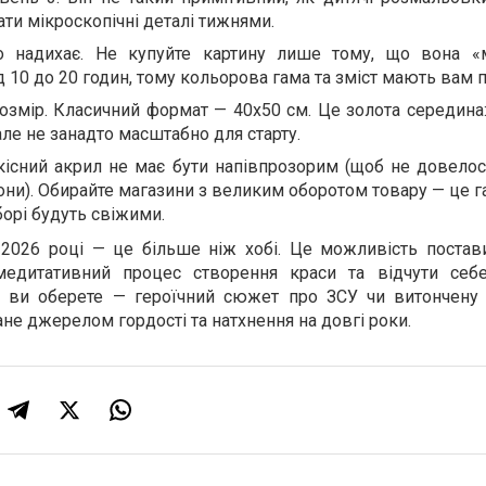
ти мікроскопічні деталі тижнями.
о надихає. Не купуйте картину лише тому, що вона «
 10 до 20 годин, тому кольорова гама та зміст мають вам 
розмір. Класичний формат — 40х50 см. Це золота середина
але не занадто масштабно для старту.
кісний акрил не має бути напівпрозорим (щоб не довелос
зони). Обирайте магазини з великим оборотом товару — це г
орі будуть свіжими.
2026 році — це більше ніж хобі. Це можливість постави
 медитативний процес створення краси та відчути себ
о ви оберете — героїчний сюжет про ЗСУ чи витончену
ане джерелом гордості та натхнення на довгі роки.