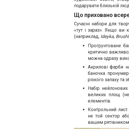
подарувати близькій люд
Що приховано всере
Сучасні набори для твор
«тут і зараз». Якщо ви 
(наприклад,
Ideyka, Brus
Прогрунтоване ба
критично важливо,
можна одразу вико
Акрилові фарби н
баночка пронумер
різкого запаху та 
Набір нейлонових
великих площ (не
елементів.
Контрольний лист
не той сектор аб
вашим рятівником