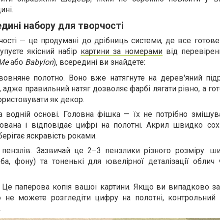
ині.
дині набору для творчості
чості — це продумані до дрібниць системи, де все готов
купуєте якісний набір
картини за номерами
від перевірен
hMe
або
Babylon
), всередині ви знайдете:
вовняне полотно. Воно вже натягнуте на дерев'яний під
 адже правильний натяг дозволяє фарбі лягати рівно, а го
ристовувати як декор.
а водній основі. Головна фішка — їх не потрібно змішув
ована і відповідає цифрі на полотні. Акрил швидко сох
зберігає яскравість роками.
 пензлів. Зазвичай це 2–3 пензлики різного розміру: ш
ба, фону) та тоненькі для ювелірної деталізації облич 
. Це паперова копія вашої картини. Якщо ви випадково з
о не можете розгледіти цифру на полотні, контрольний 
.