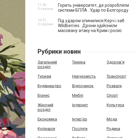
11:20,
Горить університет, де розробляли
3 серпня
системи БПЛА . Удар по Бєлгороду
10:37,
Під ударом опинилися Керч і хаб
3 серпня
Wildberries . Дрони здійснили
масовану атаку на Крим і росію
Рубрики новин
Загальний
Техніка
Здоров'я
розділ
Туризм
Нерухомість
Транспорт
Будівництво
Відпочинок
Розваги
Бізнес
Меблі
Спорт
Жіночий
Інтернет
Культура
розділ
Економіка
Інтер'єр
Мода
Кулінарія
Послуги
Родина