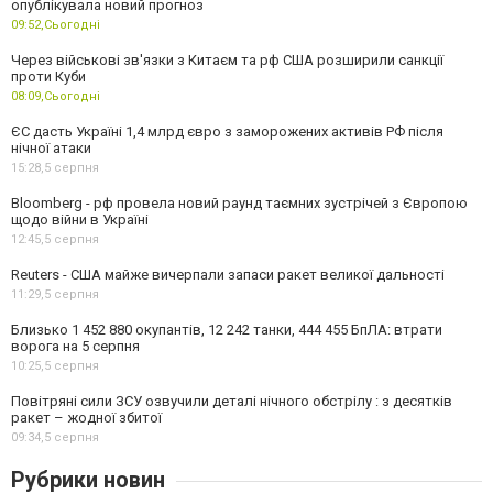
опублікувала новий прогноз
09:52,
Сьогодні
Через військові зв'язки з Китаєм та рф США розширили санкції
проти Куби
08:09,
Сьогодні
ЄС дасть Україні 1,4 млрд євро з заморожених активів РФ після
нічної атаки
15:28,
5 серпня
Bloomberg - рф провела новий раунд таємних зустрічей з Європою
щодо війни в Україні
12:45,
5 серпня
Reuters - США майже вичерпали запаси ракет великої дальності
11:29,
5 серпня
Близько 1 452 880 окупантів, 12 242 танки, 444 455 БпЛА: втрати
ворога на 5 серпня
10:25,
5 серпня
Повітряні сили ЗСУ озвучили деталі нічного обстрілу : з десятків
ракет – жодної збитої
09:34,
5 серпня
Рубрики новин