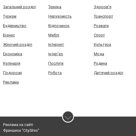
Загальний розділ
Техніка
Здоров'я
Туризм
Нерухомість
Транспорт
Будівництво
Відпочинок
Розваги
Бізнес
Меблі
Спорт
Жіночий розділ
Інтернет
Культура
Економіка
Інтер'єр
Мода
Кулінарія
Послуги
Родина
Подорожі
Робота
Дитячий розділ
Реклама
Реклама на сайті
Франшиза "CitySites"