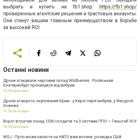
выбрать и купить на fb1.shop:
https://fb1.shop/
проверенные агентские решения и трастовые аккаунты.
Они станут вашим главным преимуществом в борьбе
за высокий ROI.
Останні новини
Дрони атакували черговий склад Wildberries . Російський
Єкатеринбург прокинувся від вибухів
12:53,
Сьогодні
Дрони атакують окупований Крим - у Керчі серія вибухів, у Феодосії
пожежа
11:16,
Сьогодні
Ворог втратив понад 1200 солдатів та 3 системи ППО — Генштаб ЗСУ
10:13,
Сьогодні
WSJ - Путін може напасти на НАТО вже восени: розвідка США