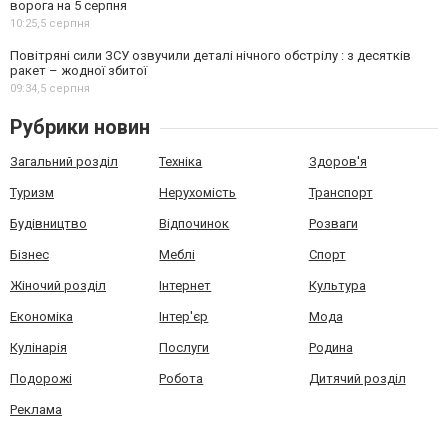
ворога на 5 серпня
10:25,
5 серпня
Повітряні сили ЗСУ озвучили деталі нічного обстрілу : з десятків
ракет – жодної збитої
09:34,
5 серпня
Рубрики новин
Загальний розділ
Техніка
Здоров'я
Туризм
Нерухомість
Транспорт
Будівництво
Відпочинок
Розваги
Бізнес
Меблі
Спорт
Жіночий розділ
Інтернет
Культура
Економіка
Інтер'єр
Мода
Кулінарія
Послуги
Родина
Подорожі
Робота
Дитячий розділ
Реклама