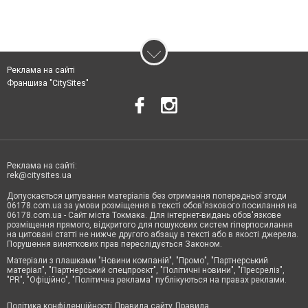
Реклама на сайті
Франшиза "CitySites"
Реклама на сайті:
rek@citysites.ua
Допускається цитування матеріалів без отримання попередньої згоди
06178.com.ua за умови розміщення в тексті обов'язкового посилання на
06178.com.ua - Сайт міста Токмака. Для інтернет-видань обов'язкове
розміщення прямого, відкритого для пошукових систем гіперпосилання
на цитовані статті не нижче другого абзацу в тексті або в якості джерела.
Порушення виняткових прав переслідується Законом.
Матеріали з плашками "Новини компаній", "Промо", "Партнерський
матеріал", "Партнерський спецпроєкт", "Політичні новини", "Пресреліз",
"PR", "Офіційно", "Політична реклама" публікуються на правах реклами.
Політика конфіденційності
Правила сайту
Правила