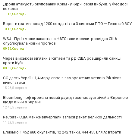
Дрони атакують окупований Крим - у Керчі серія вибухів, у Феодосії
пожежа
11:16,
Сьогодні
Ворог втратив понад 1200 солдатів та 3 системи ППО — Генштаб ЗСУ
10:13,
Сьогодні
WSJ - Путін може напасти на НАТО вже восени: розвідка США
опублікувала новий прогноз
09:52,
Сьогодні
Через військові зв'язки з Китаєм та рф США розширили санкції
проти Куби
08:09,
Сьогодні
ЄС дасть Україні 1,4 млрд євро з заморожених активів РФ після
нічної атаки
15:28,
5 серпня
Bloomberg - рф провела новий раунд таємних зустрічей з Європою
щодо війни в Україні
12:45,
5 серпня
Reuters - США майже вичерпали запаси ракет великої дальності
11:29,
5 серпня
Близько 1 452 880 окупантів, 12 242 танки, 444 455 БпЛА: втрати