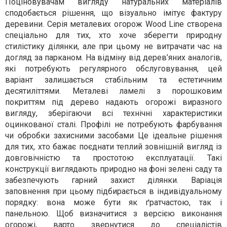
Поціновувачам вигляду натуральних матеріалів
сподобається рішення, що візуально імітує фактуру
деревини. Серія металевих огорож Wood Line створена
спеціально для тих, хто хоче зберегти природну
стилістику ділянки, але при цьому не витрачати час на
догляд за парканом. На відміну від дерев’яних аналогів,
які потребують регулярного обслуговування, цей
варіант залишається стабільним та естетичним
десятиліттями. Металеві ламелі з порошковим
покриттям під дерево надають огорожі виразного
вигляду, зберігаючи всі технічні характеристики
оцинкованої сталі. Профілі не потребують фарбування
чи обробки захисними засобами Це ідеальне рішення
для тих, хто бажає поєднати теплий зовнішній вигляд із
довговічністю та простотою експлуатації. Такі
конструкції виглядають природно на фоні зелені саду та
забезпечують гарний захист ділянки. Варіація
заповнення при цьому підбирається в індивідуальному
порядку: вона може бути як ґратчастою, так і
панельною. Щоб визначитися з версією виконання
огорожі, варто звернутися до спеціалістів