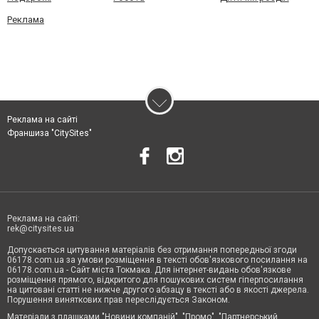
Реклама
Реклама на сайті
Франшиза "CitySites"
Реклама на сайті:
rek@citysites.ua
Допускається цитування матеріалів без отримання попередньої згоди
06178.com.ua за умови розміщення в тексті обов'язкового посилання на
06178.com.ua - Сайт міста Токмака. Для інтернет-видань обов'язкове
розміщення прямого, відкритого для пошукових систем гіперпосилання
на цитовані статті не нижче другого абзацу в тексті або в якості джерела.
Порушення виняткових прав переслідується Законом.
Матеріали з плашками "Новини компаній", "Промо", "Партнерський