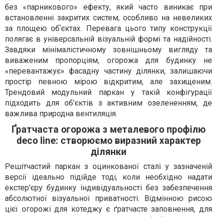
без «парникового» ефекту, який часто виникає при
встановленні закритих систем, особливо на невеликих
за площею обʼєктах. Перевага цього типу конструкції
полягає в універсальній візуальній формі та надійності.
Завдяки мінімалістичному зовнішньому вигляду та
виваженим пропорціям, огорожа для будинку не
«перевантажує» фасадну частину ділянки, залишаючи
простір певною мірою відкритим, але захищеним.
Трендовий модульний паркан у такій конфігурації
підходить для об’єктів з активним озелененням, де
важлива природна вентиляція.
Ґратчаста огорожа з металевого профілю
deco line: створюємо виразний характер
ділянки
Решітчастий паркан з оцинкованої сталі у зазначеній
версії ідеально підійде тоді, коли необхідно надати
екстер'єру будинку індивідуальності без забезпечення
абсолютної візуальної приватності. Відмінною рисою
цієї огорожі для котеджу є ґратчасте заповнення, для