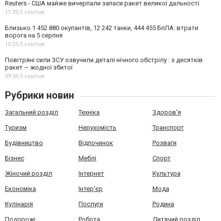
Reuters - США майже вичерпали запаси ракет великої дальності
11:29,
5 серпня
Близько 1 452 880 окупантів, 12 242 танки, 444 455 БпЛА: втрати
ворога на 5 серпня
10:25,
5 серпня
Повітряні сили ЗСУ озвучили деталі нічного обстрілу : з десятків
ракет – жодної збитої
09:34,
5 серпня
Рубрики новин
Загальний розділ
Техніка
Здоров'я
Туризм
Нерухомість
Транспорт
Будівництво
Відпочинок
Розваги
Бізнес
Меблі
Спорт
Жіночий розділ
Інтернет
Культура
Економіка
Інтер'єр
Мода
Кулінарія
Послуги
Родина
Подорожі
Робота
Дитячий розділ