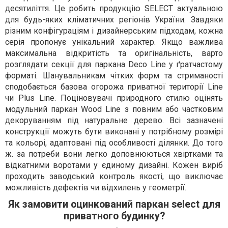
десятиліття. Це робить продукцію SELECT актуальною
для будь-яких кліматичних регіонів України. Завдяки
різним конфігураціям і дизайнерським підходам, кожна
серія пропонує унікальний характер. Якщо важлива
максимальна відкритість та оригінальність, варто
розглядати секції для паркана Deco Line у ґратчастому
форматі. Шанувальникам чітких форм та стриманості
сподобається базова огорожа приватної території Line
чи Plus Line. Поціновувачі природного стилю оцінять
модульний паркан Wood Line з повним або частковим
декоруванням під натуральне дерево. Всі зазначені
конструкції можуть бути виконані у потрібному розмірі
та кольорі, адаптовані під особливості ділянки. До того
ж. за потреби вони легко доповнюються хвіртками та
відкатними воротами у єдиному дизайні. Кожен виріб
проходить заводський контроль якості, що виключає
можливість дефектів чи відхилень у геометрії.
Як замовити оцинкований паркан select для
приватного будинку?