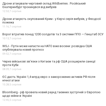
Дрони атакували черговий склад Wildberries . Російський
Єкатеринбург прокинувся від вибухів
12:53,
7 серпня
Дрони атакують окупований Крим - у Керчі серія вибухів, у Феодосії
пожежа
11:16,
7 серпня
Ворог втратив понад 1200 солдатів та 3 системи ППО — Генштаб ЗСУ
10:13,
7 серпня
WSJ - Путін може напасти на НАТО вже восени: розвідка США
опублікувала новий прогноз
09:52,
7 серпня
Через військові зв'язки з Китаєм та рф США розширили санкції
проти Куби
08:09,
7 серпня
ЄС дасть Україні 1,4 млрд євро з заморожених активів РФ після
нічної атаки
15:28,
5 серпня
Bloomberg - рф провела новий раунд таємних зустрічей з Європою
щодо війни в Україні
12:45,
5 серпня