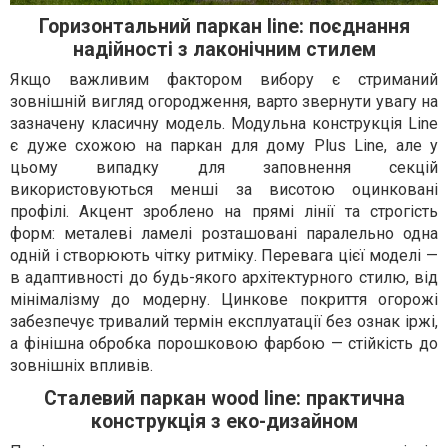
Горизонтальний паркан line: поєднання
надійності з лаконічним стилем
Якщо важливим фактором вибору є стриманий
зовнішній вигляд огородження, варто звернути увагу на
зазначену класичну модель. Модульна конструкція Line
є дуже схожою на паркан для дому Plus Line, але у
цьому випадку для заповнення секцій
використовуються менші за висотою оцинковані
профілі. Акцент зроблено на прямі лінії та строгість
форм: металеві ламелі розташовані паралельно одна
одній і створюють чітку ритміку. Перевага цієї моделі —
в адаптивності до будь-якого архітектурного стилю, від
мінімалізму до модерну. Цинкове покриття огорожі
забезпечує тривалий термін експлуатації без ознак іржі,
а фінішна обробка порошковою фарбою — стійкість до
зовнішніх впливів.
Сталевий паркан wood line: практична
конструкція з еко-дизайном