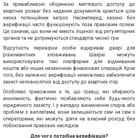
За привабливою обіцянкою миттєвого доступу до
азартних розваг без надання документів криється ціла
низка потенційних загроз. Насамперед, казино без
верифікації часто функціонують поза правовим полем.
Це означає, що вони не мають ліцензії від регуляторних
органів та не дотримуються стандартів чесної гри.
Відсутність перевірки особи відкриває двері для
різноманітних зловживань. Шахраї можуть
використовувати такі платформи для відмивання
коштів або інших незаконних фінансових операцій. Крім
того, без належної верифікації неможливо забезпечити
захист неповнолітніх від доступу до азартних ігор.
Особливо тривожним є те, що гравці, які обирають
анонімність, фактично позбавляють себе будь-якого
юридичного захисту. І у випадку виникнення спорів або
проблем з виплатами, вони залишаються сам на сам з
операторами, які можуть діяти на власний розсуд без
побоювання правових наслідків.
Для чого потрібна верифікація?