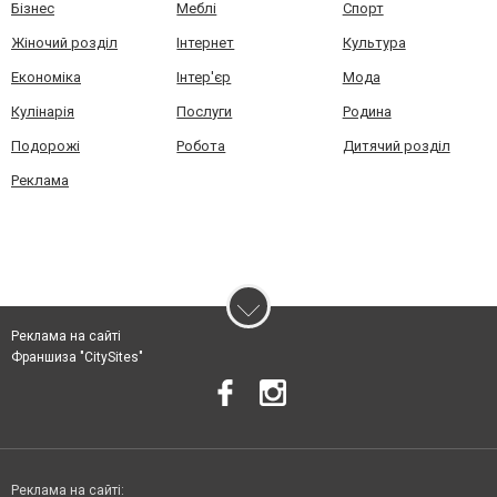
Бізнес
Меблі
Спорт
Жіночий розділ
Інтернет
Культура
Економіка
Інтер'єр
Мода
Кулінарія
Послуги
Родина
Подорожі
Робота
Дитячий розділ
Реклама
Реклама на сайті
Франшиза "CitySites"
Реклама на сайті: