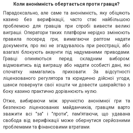
Коли анонімність обертається проти гравця?
Парадоксально, але саме та анонімність, яку обіцяють
казино без верифікації, часто стає найбільшою
проблемою для гравців при спробі вивести великі
виграші. Оператори таких платформ нерідко змінюють
правила посеред гри, вимагаючи раптом надати
документи, про які не згадувалось при реєстрації, або
взагалі блокують акаунти під надуманими приводами.
Гравці опиняються перед складним вибором:
відмовитись від виграшу або надати особисті дані, які
спочатку намагались приховати. За відсутності
ліцензованого регулятора та юридично дійсної угоди,
шанси повернути свої кошти чи довести шахрайство з
боку казино практично дорівнюють нулю.
Отже, вибираючи між зручністю анонімної гри та
безпекою ліцензованих майданчиків, гравцям варто
зважити всі "за" і "проти", пам'ятаючи, що удавана
свобода від верифікації може обернутися серйозними
проблемами та фінансовими втратами.