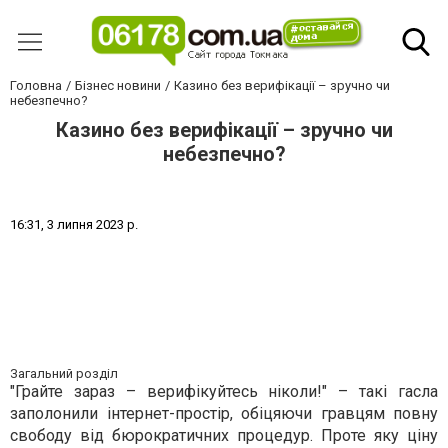
Головна
Бізнес новини
Казино без верифікації – зручно чи
небезпечно?
Казино без верифікації – зручно чи
небезпечно?
1
6
:
3
1
,
3
л
и
п
н
я
2
0
2
3
р
.
Загальний розділ
"Грайте зараз – верифікуйтесь ніколи!" – такі гасла
заполонили інтернет-простір, обіцяючи гравцям повну
свободу від бюрократичних процедур. Проте яку ціну