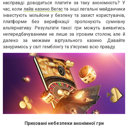
насправді доводиться платити за таку анонімність? У
час, коли
лайв казино Вегас
та інші легальні майданчики
інвестують мільйони у безпеку та захист користувачів,
платформи без верифікації пропонують сумнівну
альтернативу. Результати такої гри можуть виявитись
непередбачуваними не лише за ігровим столом, але й
далеко за межами віртуального казино. Давайте
зануримось у світ гемблінгу та з'ясуємо всю правду.
Приховані небезпеки анонімної гри