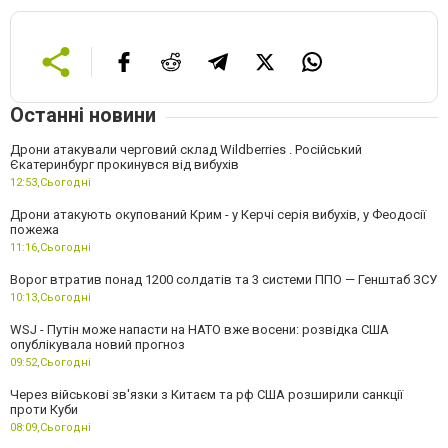
Останні новини
Дрони атакували черговий склад Wildberries . Російський
Єкатеринбург прокинувся від вибухів
12:53,
Сьогодні
Дрони атакують окупований Крим - у Керчі серія вибухів, у Феодосії
пожежа
11:16,
Сьогодні
Ворог втратив понад 1200 солдатів та 3 системи ППО — Генштаб ЗСУ
10:13,
Сьогодні
WSJ - Путін може напасти на НАТО вже восени: розвідка США
опублікувала новий прогноз
09:52,
Сьогодні
Через військові зв'язки з Китаєм та рф США розширили санкції
проти Куби
08:09,
Сьогодні