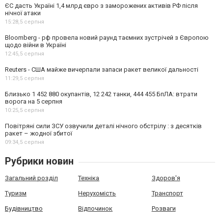
ЄС дасть Україні 1,4 млрд євро з заморожених активів РФ після
нічної атаки
15:28,
5 серпня
Bloomberg - рф провела новий раунд таємних зустрічей з Європою
щодо війни в Україні
12:45,
5 серпня
Reuters - США майже вичерпали запаси ракет великої дальності
11:29,
5 серпня
Близько 1 452 880 окупантів, 12 242 танки, 444 455 БпЛА: втрати
ворога на 5 серпня
10:25,
5 серпня
Повітряні сили ЗСУ озвучили деталі нічного обстрілу : з десятків
ракет – жодної збитої
09:34,
5 серпня
Рубрики новин
Загальний розділ
Техніка
Здоров'я
Туризм
Нерухомість
Транспорт
Будівництво
Відпочинок
Розваги