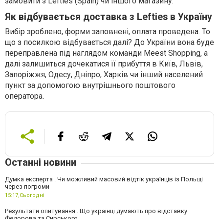
замовити з Lefties (Spain) чи іншого магазину.
Як відбувається доставка з Lefties в Україну
Вибір зроблено, форми заповнені, оплата проведена. То
що з посилкою відбувається далі? До України вона буде
переправлена під наглядом команди Meest Shopping, а
далі залишиться дочекатися її прибуття в Київ, Львів,
Запоріжжя, Одесу, Дніпро, Харків чи інший населений
пункт за допомогою внутрішнього поштового
оператора.
Останні новини
Думка експерта . Чи можливий масовий відтік українців із Польщі
через погроми
15:17,
Сьогодні
Результати опитування . Що українці думають про відставку
Федорова та Сирського