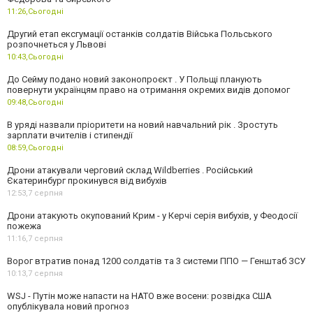
11:26,
Сьогодні
Другий етап ексгумації останків солдатів Війська Польського
розпочнеться у Львові
10:43,
Сьогодні
До Сейму подано новий законопроєкт . У Польщі планують
повернути українцям право на отримання окремих видів допомог
09:48,
Сьогодні
В уряді назвали пріоритети на новий навчальний рік . Зростуть
зарплати вчителів і стипендії
08:59,
Сьогодні
Дрони атакували черговий склад Wildberries . Російський
Єкатеринбург прокинувся від вибухів
12:53,
7 серпня
Дрони атакують окупований Крим - у Керчі серія вибухів, у Феодосії
пожежа
11:16,
7 серпня
Ворог втратив понад 1200 солдатів та 3 системи ППО — Генштаб ЗСУ
10:13,
7 серпня
WSJ - Путін може напасти на НАТО вже восени: розвідка США
опублікувала новий прогноз