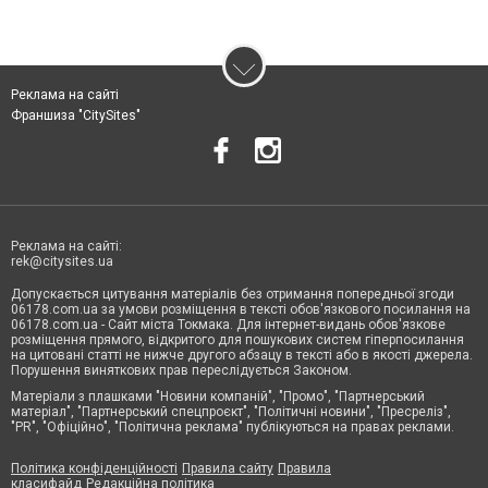
Реклама на сайті
Франшиза "CitySites"
Реклама на сайті:
rek@citysites.ua
Допускається цитування матеріалів без отримання попередньої згоди
06178.com.ua за умови розміщення в тексті обов'язкового посилання на
06178.com.ua - Сайт міста Токмака. Для інтернет-видань обов'язкове
розміщення прямого, відкритого для пошукових систем гіперпосилання
на цитовані статті не нижче другого абзацу в тексті або в якості джерела.
Порушення виняткових прав переслідується Законом.
Матеріали з плашками "Новини компаній", "Промо", "Партнерський
матеріал", "Партнерський спецпроєкт", "Політичні новини", "Пресреліз",
"PR", "Офіційно", "Політична реклама" публікуються на правах реклами.
Політика конфіденційності
Правила сайту
Правила
класифайд
Редакційна політика