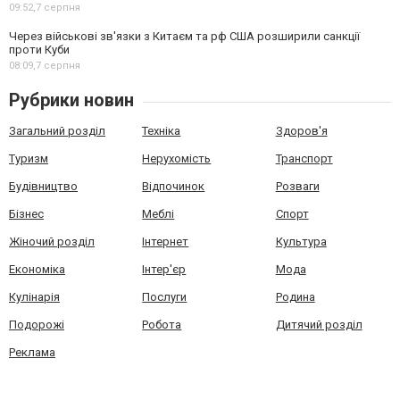
09:52,
7 серпня
Через військові зв'язки з Китаєм та рф США розширили санкції
проти Куби
08:09,
7 серпня
Рубрики новин
Загальний розділ
Техніка
Здоров'я
Туризм
Нерухомість
Транспорт
Будівництво
Відпочинок
Розваги
Бізнес
Меблі
Спорт
Жіночий розділ
Інтернет
Культура
Економіка
Інтер'єр
Мода
Кулінарія
Послуги
Родина
Подорожі
Робота
Дитячий розділ
Реклама