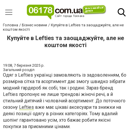
Головна
Бізнес новини
Купуйте в Lefties та заощаджуйте, але не
коштом якості
Купуйте в Lefties та заощаджуйте, але не
коштом якості
19:08,
7 березня 2025 р.
Загальний розділ
Одяг з Lefties українці замовляють із задоволенням, бо
розмірна сітка та асортимент дає змогу швидко зібрати
модний гардероб як собі, так і родині. Зараз бренд
Lefties пропонує не лише трендові жіночі речі, а й
стильний дитячий і чоловічий асортимент. До поточного
сезону
Lefties
вже має цікаві аксесуари та знижки на
деякі позиції одягу в різних категоріях. Тому вдалий
шопінг гарантовано усім, хто бажає робити якісні
покупки за приємними цінами.