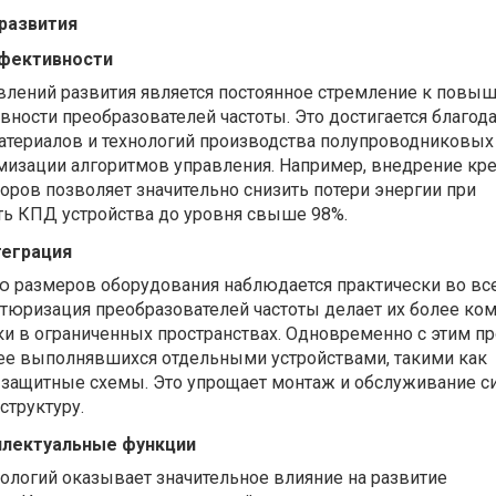
развития
ффективности
влений развития является постоянное стремление к повы
ности преобразователей частоты. Это достигается благод
териалов и технологий производства полупроводниковых
имизации алгоритмов управления. Например, внедрение кр
торов позволяет значительно снизить потери энергии при
ь КПД устройства до уровня свыше 98%.
теграция
 размеров оборудования наблюдается практически во все
юризация преобразователей частоты делает их более ко
ки в ограниченных пространствах. Одновременно с этим п
нее выполнявшихся отдельными устройствами, такими как
 защитные схемы. Это упрощает монтаж и обслуживание си
структуру.
ллектуальные функции
ологий оказывает значительное влияние на развитие