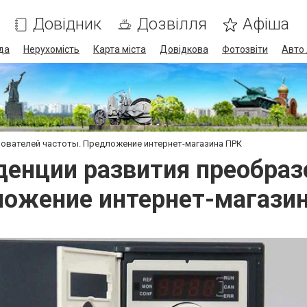
Довідник
Дозвілля
Афіша
да
Нерухомість
Карта міста
Довідкова
Фотозвіти
Авто 
ователей частоты. Предложение интернет-магазина ПРК
енции развития преобраз
ожение интернет-магази