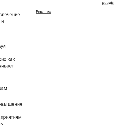
розділ
Реклама
спечение
 и
зуя
их как
чивает
вам
повышения
дприятиям
ь.