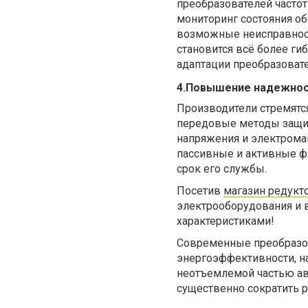
преобразователей частот
мониторинг состояния о
возможные неисправност
становится всё более ги
адаптации преобразовате
4.Повышение надежнос
Производители стремятс
передовые методы защит
напряжения и электрома
пассивные и активные ф
срок его службы.
Посетив
магазин редукт
электрооборудования и 
характеристиками!
Современные преобразо
энергоэффективности, на
неотъемлемой частью ав
существенно сократить 