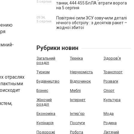
5 серпня
танки, 444 455 БпЛА: втрати ворога
на 5 серпня
09:34,
Повітряні сили ЗСУ озвучили деталі
5 серпня
нічного обстрілу : з десятків ракет –
шению
жодної збитої
аря
емний-
Рубрики новин
Загальний
Техніка
Здоров'я
розділ
Туризм
Нерухомість
Транспорт
х отраслях
Будівництво
Відпочинок
Розваги
мпактными
роисходит
Бізнес
Меблі
Спорт
Жіночий
Інтернет
Культура
стем,
розділ
Економіка
Інтер'єр
Мода
Кулінарія
Послуги
Родина
Подорожі
Робота
Дитячий