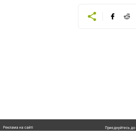
Реклама на сайті
Приєднуйтесь до 
Франшиза "CitySites"