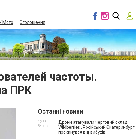
/ Мото
Оголошення
ователей частоты.
на ПРК
Останні новини
12:53,
Дрони атакували черговий склад
Вчора
Wildberries . Російський Єкатеринбург
прокинувся від вибухів