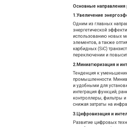
Основные направления 
1.Увеличение энергоэ
Одним из главных напра
энергетической эффектив
использованию новых ма
элементов, а также опт
карбидных (SiC) транзис
переключении и повысит
2.Миниатюризация и ин
Тенденция к уменьшению
промышленности. Миниат
и удобными для установ
интеграция функций, ра
контроллеры, фильтры и
снижая затраты на инфра
3.Цифровизация и инте
Развитие цифровых техн