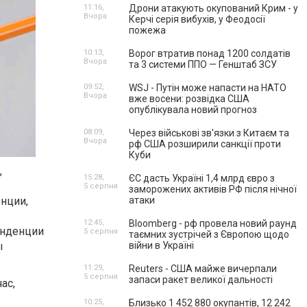
11:16,
Дрони атакують окупований Крим - у
Вчора
Керчі серія вибухів, у Феодосії
пожежа
10:13,
Ворог втратив понад 1200 солдатів
Вчора
та 3 системи ППО — Генштаб ЗСУ
09:52,
WSJ - Путін може напасти на НАТО
Вчора
вже восени: розвідка США
опублікувала новий прогноз
08:09,
Через військові зв'язки з Китаєм та
Вчора
рф США розширили санкції проти
Куби
,
15:28,
ЄС дасть Україні 1,4 млрд євро з
5 серпня
заморожених активів РФ після нічної
нции,
атаки
12:45,
Bloomberg - рф провела новий раунд
енденции
5 серпня
таємних зустрічей з Європою щодо
ы
війни в Україні
11:29,
Reuters - США майже вичерпали
5 серпня
запаси ракет великої дальності
ас,
10:25,
Близько 1 452 880 окупантів, 12 242