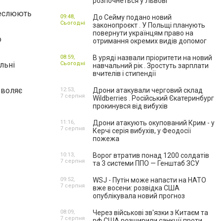
розпочнеться у Львові
креслюють
09:48,
До Сейму подано новий
Сьогодні
законопроєкт . У Польщі планують
повернути українцям право на
о
отримання окремих видів допомог
08:59,
В уряді назвали пріоритети на новий
льні
Сьогодні
навчальний рік . Зростуть зарплати
вчителів і стипендії
зволяє
12:53,
Дрони атакували черговий склад
7 серпня
Wildberries . Російський Єкатеринбург
прокинувся від вибухів
11:16,
Дрони атакують окупований Крим - у
7 серпня
Керчі серія вибухів, у Феодосії
пожежа
10:13,
Ворог втратив понад 1200 солдатів
7 серпня
та 3 системи ППО — Генштаб ЗСУ
09:52,
WSJ - Путін може напасти на НАТО
7 серпня
вже восени: розвідка США
опублікувала новий прогноз
08:09,
Через військові зв'язки з Китаєм та
7 серпня
рф США розширили санкції проти