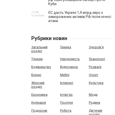
Куби
15:28,
ЄС дасть Україні 1,4 млрд євро з
5 серпня
заморожених активів РФ після нічної
атаки
Рубрики новин
Загальний
Техніка
Здоров'я
розділ
Туризм
Нерухомість
Транспорт
Будівництво
Відпочинок
Розваги
Бізнес
Меблі
Спорт
Жіночий
Інтернет
Культура
розділ
Економіка
Інтер'єр
Мода
Кулінарія
Послуги
Родина
Подорожі
Робота
Дитячий
розділ