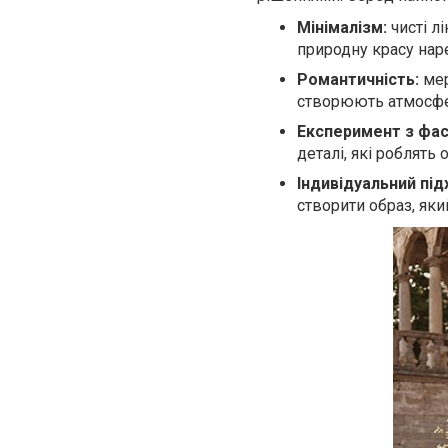
Мінімалізм:
чисті л
природну красу нар
Романтичність:
мер
створюють атмосфе
Експеримент з фа
деталі, які роблять
Індивідуальний підх
створити образ, яки