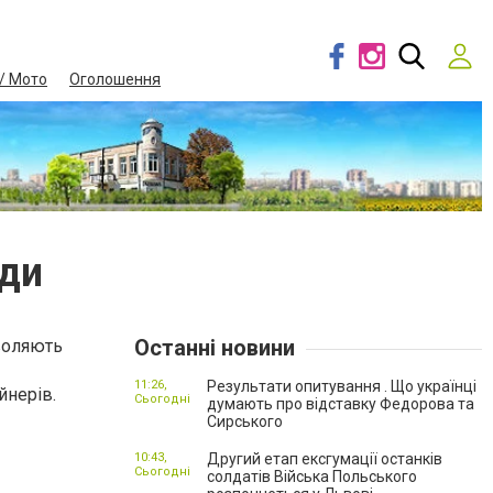
/ Мото
Оголошення
оди
Останні новини
зволяють
11:26,
Результати опитування . Що українці
йнерів.
Сьогодні
думають про відставку Федорова та
Сирського
10:43,
Другий етап ексгумації останків
Сьогодні
солдатів Війська Польського