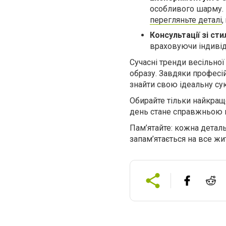
особливого шарму. 
перегляньте деталі
,
Консультації зі сти
враховуючи індивід
Сучасні тренди весільно
образу. Завдяки професі
знайти свою ідеальну сукн
Обирайте тільки найкращ
день стане справжньою к
Пам’ятайте: кожна детал
запам’ятається на все жи