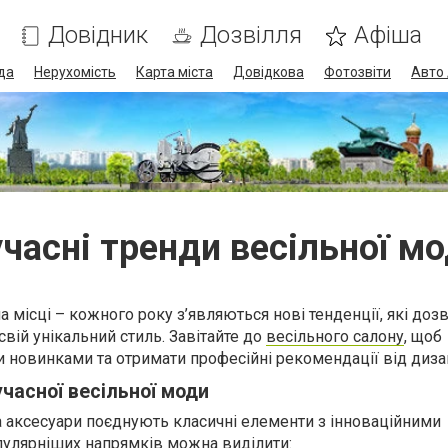
Довідник
Дозвілля
Афіша
да
Нерухомість
Карта міста
Довідкова
Фотозвіти
Авто 
часні тренди весільної м
на місці – кожного року з’являються нові тенденції, які до
свій унікальний стиль. Завітайте до
весільного салону
, щоб
и новинками та отримати професійні рекомендації від диза
учасної весільної моди
та аксесуари поєднують класичні елементи з інноваційними
пулярніших напрямків можна виділити: