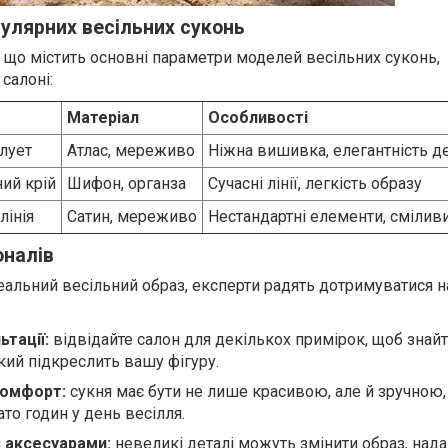
улярних весільних суконь
 що містить основні параметри моделей весільних суконь,
салоні:
Матеріал
Особливості
лует
Атлас, мереживо
Ніжна вишивка, елегантність д
ний крій
Шифон, органза
Сучасні лінії, легкість образу
лінія
Сатин, мереживо
Нестандартні елементи, смілив
оналів
деальний весільний образ, експерти радять дотримуватися 
ьтації:
відвідайте салон для декількох примірок, щоб знай
кий підкреслить вашу фігуру.
комфорт:
сукня має бути не лише красивою, але й зручною,
ато годин у день весілля.
 аксесуарами:
невеликі деталі можуть змінити образ, над