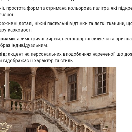
інії, простота форм та стримана кольорова палітра, які під
еченої.
еживні деталі, ніжні пастельні відтінки та легкі тканини, щ
ру казковості.
сонами:
асиметричні вирізи, нестандартні силуети та оригіна
 образ індивідуальним.
ід:
акцент на персональних вподобаннях нареченої, що до
й відображає її характер та стиль.