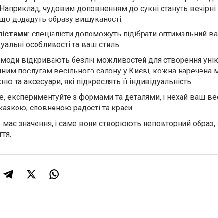
Наприклад, чудовим доповненням до сукні стануть вечірні 
 що додадуть образу вишуканості.
лістами:
спеціалісти допоможуть підібрати оптимальний вар
уальні особливості та ваш стиль.
ї моди відкривають безліч можливостей для створення уні
йним послугам весільного салону у Києві, кожна наречена
ю та аксесуари, які підкреслять її індивідуальність.
е, експериментуйте з формами та деталями, і нехай ваш ве
азкою, сповненою радості та краси.
ь має значення, і саме вони створюють неповторний образ,
ття.