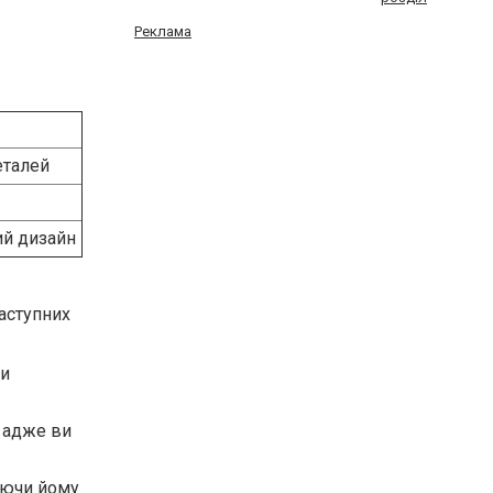
Реклама
еталей
ий дизайн
наступних
ти
 адже ви
аючи йому