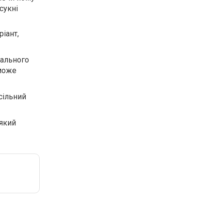
сукні
іант,
кального
 може
сільний
 який