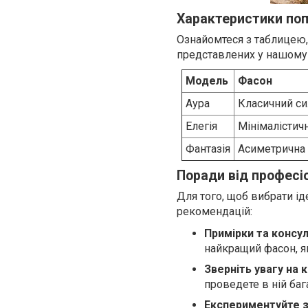
Характеристики поп
Ознайомтеся з таблицею,
представлених у нашому 
Модель
Фасон
Аура
Класичний си
Елегія
Мінімалістич
Фантазія
Асиметрична 
Поради від професі
Для того, щоб вибрати і
рекомендацій:
Примірки та консул
найкращий фасон, я
Зверніть увагу на 
проведете в ній баг
Експериментуйте з