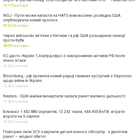
10:13,
Сьогодні
WSJ - Путін може напасти на НАТО вже восени: розвідка США
опублікувала новий прогноз
09:52,
Сьогодні
Через військові зв'язки з Китаєм та рф США розширили санкції
проти Куби
08:09,
Сьогодні
ЄС дасть Україні 1,4 млрд євро з заморожених активів РФ після
нічної атаки
15:28,
5 серпня
Bloomberg - рф провела новий раунд таємних зустрічей з Європою
щодо війни в Україні
12:45,
5 серпня
Reuters - США майже вичерпали запаси ракет великої дальності
11:29,
5 серпня
Близько 1 452 880 окупантів, 12 242 танки, 444 455 БпЛА: втрати
ворога на 5 серпня
10:25,
5 серпня
Повітряні сили ЗСУ озвучили деталі нічного обстрілу : з десятків
ракет – жодної збитої