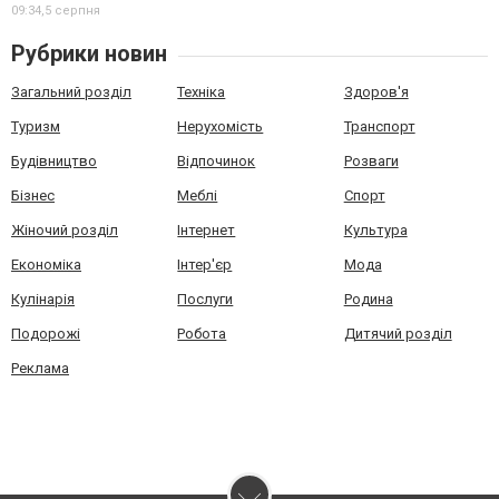
09:34,
5 серпня
Рубрики новин
Загальний розділ
Техніка
Здоров'я
Туризм
Нерухомість
Транспорт
Будівництво
Відпочинок
Розваги
Бізнес
Меблі
Спорт
Жіночий розділ
Інтернет
Культура
Економіка
Інтер'єр
Мода
Кулінарія
Послуги
Родина
Подорожі
Робота
Дитячий розділ
Реклама