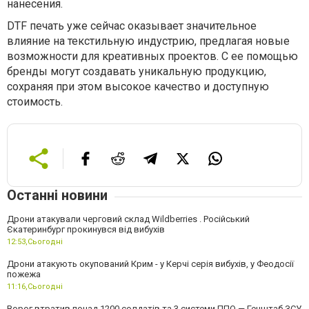
нанесения.
DTF печать уже сейчас оказывает значительное
влияние на текстильную индустрию, предлагая новые
возможности для креативных проектов. С ее помощью
бренды могут создавать уникальную продукцию,
сохраняя при этом высокое качество и доступную
стоимость.
Останні новини
Дрони атакували черговий склад Wildberries . Російський
Єкатеринбург прокинувся від вибухів
12:53,
Сьогодні
Дрони атакують окупований Крим - у Керчі серія вибухів, у Феодосії
пожежа
11:16,
Сьогодні
Ворог втратив понад 1200 солдатів та 3 системи ППО — Генштаб ЗСУ