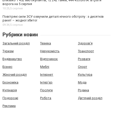
Близько 1 452 880 окупантів, 12 242 танки, 444 455 БпЛА: втрати
ворога на 5 серпня
10:25,
5 серпня
Повітряні сили ЗСУ озвучили деталі нічного обстрілу : з десятків
ракет – жодної збитої
09:34,
5 серпня
Рубрики новин
Загальний розділ
Техніка
Здоров'я
Туризм
Нерухомість
Транспорт
Будівництво
Відпочинок
Розваги
Бізнес
Меблі
Спорт
Жіночий розділ
Інтернет
Культура
Економіка
Інтер'єр
Мода
Кулінарія
Послуги
Родина
Подорожі
Робота
Дитячий розділ
Реклама