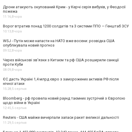
Дрони атакують окупований Крим - у Керчі серія вибухів, у Феодосії
пожежа
11:16,
Вчора
Ворог втратив понад 1200 солдатів та 3 системи ППО — Генштаб ЗСУ
10:13,
Вчора
WSJ - Путін може напасти на НАТО вже восени: розвідка США
опублікувала новий прогноз
09:52,
Вчора
Через військові зв'язки з Китаєм та рф США розширили санкції
проти Куби
08:09,
Вчора
ЄС дасть Україні 1,4 млрд євро з заморожених активів РФ після
нічної атаки
15:28,
5 серпня
Bloomberg - рф провела новий раунд таємних зустрічей з Європою
щодо війни в Україні
12:45,
5 серпня
Reuters - США майже вичерпали запаси ракет великої дальності
11:29,
5 серпня