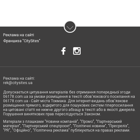
Реклама на сайті
Франшиза "CitySites"
Реклама на сайті:
rek@citysites.ua
Допускається цитування матеріалів без отримання попередньої згоди
06178.com.ua за умови розміщення в тексті обов'язкового посилання на
06178.com.ua - Сайт міста Токмака. Для інтернет-видань обов'язкове
розміщення прямого, відкритого для пошукових систем гіперпосилання
на цитовані статті не нижче другого абзацу в тексті або в якості джерела.
Порушення виняткових прав переслідується Законом.
Матеріали з плашками "Новини компаній", "Промо", "Партнерський
матеріал", "Партнерський спецпроєкт", "Політичні новини", "Пресреліз",
"PR", "Офіційно", "Політична реклама" публікуються на правах реклами.