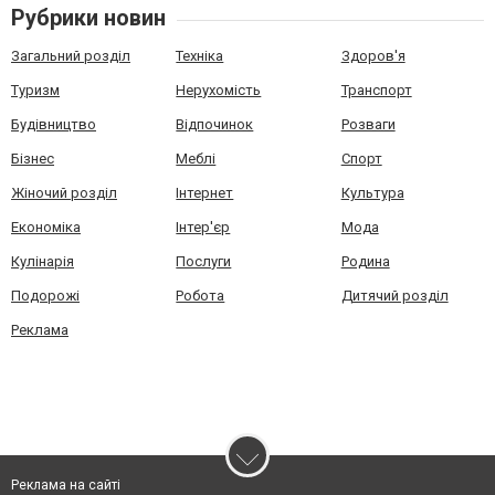
Рубрики новин
Загальний розділ
Техніка
Здоров'я
Туризм
Нерухомість
Транспорт
Будівництво
Відпочинок
Розваги
Бізнес
Меблі
Спорт
Жіночий розділ
Інтернет
Культура
Економіка
Інтер'єр
Мода
Кулінарія
Послуги
Родина
Подорожі
Робота
Дитячий розділ
Реклама
Реклама на сайті