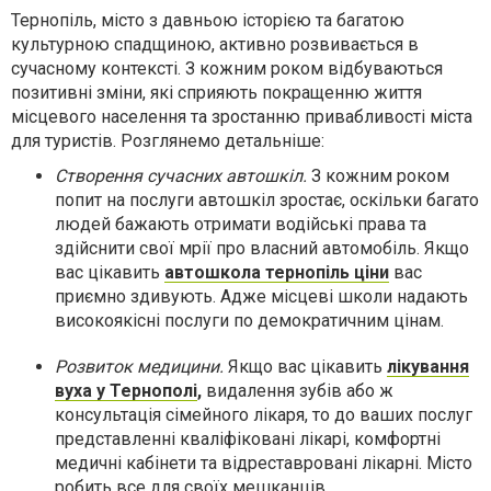
Тернопіль, місто з давньою історією та багатою
культурною спадщиною, активно розвивається в
сучасному контексті. З кожним роком відбуваються
позитивні зміни, які сприяють покращенню життя
місцевого населення та зростанню привабливості міста
для туристів. Розглянемо детальніше:
Створення сучасних автошкіл.
З кожним роком
попит на послуги автошкіл зростає, оскільки багато
людей бажають отримати водійські права та
здійснити свої мрії про власний автомобіль. Якщо
вас цікавить
автошкола тернопіль ціни
вас
приємно здивують. Адже місцеві школи надають
високоякісні послуги по демократичним цінам.
Розвиток медицини.
Якщо вас цікавить
лікування
вуха у Тернополі
,
видалення зубів або ж
консультація сімейного лікаря, то до ваших послуг
представленні кваліфіковані лікарі, комфортні
медичні кабінети та відреставровані лікарні. Місто
робить все для своїх мешканців.