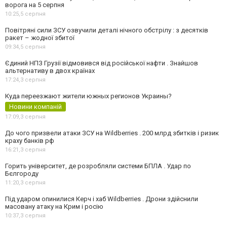
ворога на 5 серпня
10:25,
5 серпня
Повітряні сили ЗСУ озвучили деталі нічного обстрілу : з десятків
ракет – жодної збитої
09:34,
5 серпня
Єдиний НПЗ Грузії відмовився від російської нафти . Знайшов
альтернативу в двох країнах
17:24,
3 серпня
Куда переезжают жители южных регионов Украины?
Новини компаній
17:09,
3 серпня
До чого призвели атаки ЗСУ на Wildberries . 200 млрд збитків і ризик
краху банків рф
16:21,
3 серпня
Горить університет, де розробляли системи БПЛА . Удар по
Бєлгороду
11:20,
3 серпня
Під ударом опинилися Керч і хаб Wildberries . Дрони здійснили
масовану атаку на Крим і росію
10:37,
3 серпня