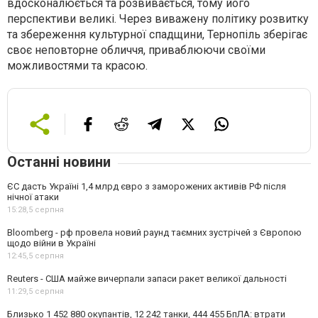
вдосконалюється та розвивається, тому його
перспективи великі. Через виважену політику розвитку
та збереження культурної спадщини, Тернопіль зберігає
своє неповторне обличчя, приваблюючи своїми
можливостями та красою.
Останні новини
ЄС дасть Україні 1,4 млрд євро з заморожених активів РФ після
нічної атаки
15:28,
5 серпня
Bloomberg - рф провела новий раунд таємних зустрічей з Європою
щодо війни в Україні
12:45,
5 серпня
Reuters - США майже вичерпали запаси ракет великої дальності
11:29,
5 серпня
Близько 1 452 880 окупантів, 12 242 танки, 444 455 БпЛА: втрати