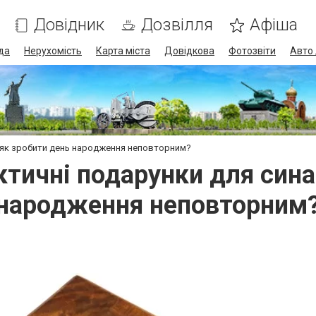
Довідник
Дозвілля
Афіша
да
Нерухомість
Карта міста
Довідкова
Фотозвіти
Авто 
: як зробити день народження неповторним?
ктичні подарунки для сина
народження неповторним