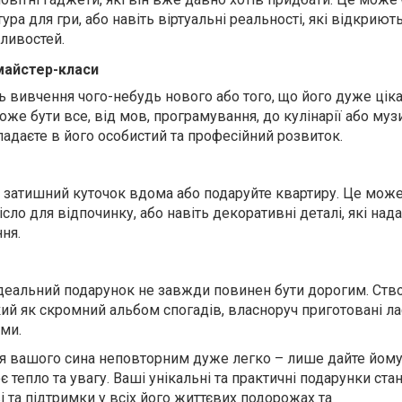
ура для гри, або навіть віртуальні реальності, які відкриют
жливостей.
 майстер-класи
 вивчення чого-небудь нового або того, що його дуже ціка
оже бути все, від мов, програмування, до кулінарії або музи
адаєте в його особистий та професійний розвиток.
, затишний куточок вдома або подаруйте квартиру. Це може
ісло для відпочинку, або навіть декоративні деталі, які над
ня.
 ідеальний подарунок не завжди повинен бути дорогим. Ств
кий як скромний альбом спогадів, власноруч приготовані ла
ами.
я вашого сина неповторним дуже легко – лише дайте йом
 тепло та увагу. Ваші унікальні та практичні подарунки ста
 та підтримки у всіх його життєвих подорожах та