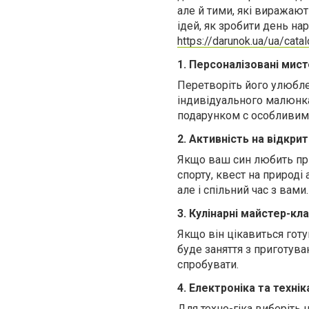
але й тими, які виражаю
ідей, як зробити день н
https://darunok.ua/ua/cat
1. Персоналізовані мист
Перетворіть його улюбле
індивідуального малюнк
подарунком с особливим
2. Активність на відкрит
Якщо ваш син любить при
спорту, квест на природ
але і спільний час з вами.
3. Кулінарні майстер-кл
Якщо він цікавиться гот
буде заняття з приготува
спробувати.
4. Електроніка та технік
Для техно-гіка виберіть 