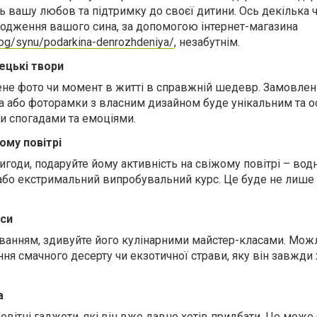
ть вашу любов та підтримку до своєї дитини. Ось декілька 
ародження вашого сина, за допомогою інтернет-магазина
alog/synu/podarkina-denrozhdeniya/
, незабутнім.
ецькі твори
не фото чи момент в житті в справжній шедевр. Замовлен
а або фоторамки з власним дизайном буде унікальним та 
и спогадами та емоціями.
ому повітрі
годи, подаруйте йому активність на свіжому повітрі – вод
і або екстримальний випробувальний курс. Це буде не лише
аси
уванням, здивуйте його кулінарними майстер-класами. Мож
ння смачного десерту чи екзотичної страви, яку він завжди 
а
новітні гаджети, які він вже давно хотів придбати. Це може