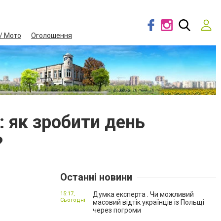
/ Мото
Оголошення
: як зробити день
?
Останні новини
15:17,
Думка експерта . Чи можливий
Сьогодні
масовий відтік українців із Польщі
через погроми