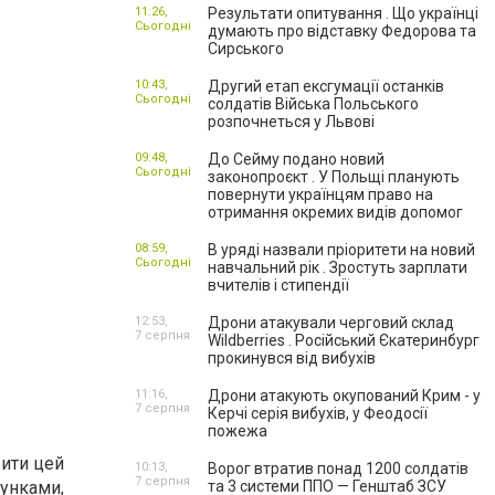
11:26,
Результати опитування . Що українці
Сьогодні
думають про відставку Федорова та
Сирського
10:43,
Другий етап ексгумації останків
Сьогодні
солдатів Війська Польського
розпочнеться у Львові
09:48,
До Сейму подано новий
Сьогодні
законопроєкт . У Польщі планують
повернути українцям право на
отримання окремих видів допомог
08:59,
В уряді назвали пріоритети на новий
Сьогодні
навчальний рік . Зростуть зарплати
вчителів і стипендії
12:53,
Дрони атакували черговий склад
7 серпня
Wildberries . Російський Єкатеринбург
прокинувся від вибухів
11:16,
Дрони атакують окупований Крим - у
7 серпня
Керчі серія вибухів, у Феодосії
пожежа
бити цей
10:13,
Ворог втратив понад 1200 солдатів
7 серпня
унками,
та 3 системи ППО — Генштаб ЗСУ