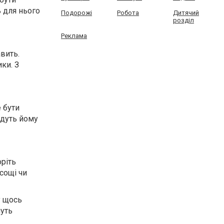
ь для нього
Подорожі
Робота
Дитячий
розділ
Реклама
вить.
ки. З
 бути
адуть йому
оріть
сощі чи
у щось
нуть