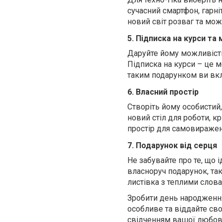
сучасний смартфон, гарніт
новий світ розваг та мо
5. Підписка на курси та
Даруйте йому можливість
Підписка на курси – це м
таким подарунком ви вкл
6. Власний простір
Створіть йому особистий
новий стіл для роботи, кр
простір для самовиражен
7. Подарунок від серця
Не забувайте про те, що
власноруч подарунок, та
листівка з теплими слов
Зробити день народженн
особливе та віддайте своє
свідченням вашої любові