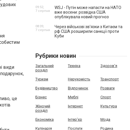
чудових
09:52,
WSJ - Путін може напасти на НАТО
7 серпня
вже восени: розвідка США
опублікувала новий прогноз
08:09,
Через військові зв'язки з Китаєм та
7 серпня
рф США розширили санкції проти
ня
Куби
особистим
Рубрики новин
Загальний
Техніка
Здоров'я
ні види
розділ
 подарунок,
Туризм
Нерухомість
Транспорт
Будівництво
Відпочинок
Розваги
Бізнес
Меблі
Спорт
ливо, це
хотів
Жіночий
Інтернет
Культура
розділ
Економіка
Інтер'єр
Мода
Кулінарія
Послуги
Родина
 бути