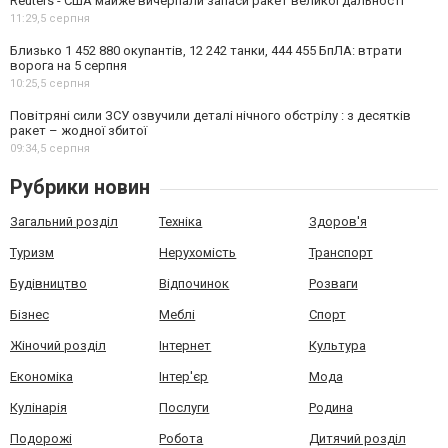
Reuters - США майже вичерпали запаси ракет великої дальності
11:29,
5 серпня
Близько 1 452 880 окупантів, 12 242 танки, 444 455 БпЛА: втрати
ворога на 5 серпня
10:25,
5 серпня
Повітряні сили ЗСУ озвучили деталі нічного обстрілу : з десятків
ракет – жодної збитої
09:34,
5 серпня
Рубрики новин
Загальний розділ
Техніка
Здоров'я
Туризм
Нерухомість
Транспорт
Будівництво
Відпочинок
Розваги
Бізнес
Меблі
Спорт
Жіночий розділ
Інтернет
Культура
Економіка
Інтер'єр
Мода
Кулінарія
Послуги
Родина
Подорожі
Робота
Дитячий розділ