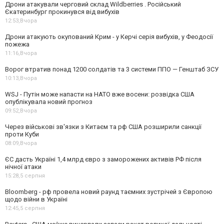
Дрони атакували черговий склад Wildberries . Російський
Єкатеринбург прокинувся від вибухів
12:53,
Вчора
Дрони атакують окупований Крим - у Керчі серія вибухів, у Феодосії
пожежа
11:16,
Вчора
Ворог втратив понад 1200 солдатів та 3 системи ППО — Генштаб ЗСУ
10:13,
Вчора
WSJ - Путін може напасти на НАТО вже восени: розвідка США
опублікувала новий прогноз
09:52,
Вчора
Через військові зв'язки з Китаєм та рф США розширили санкції
проти Куби
08:09,
Вчора
ЄС дасть Україні 1,4 млрд євро з заморожених активів РФ після
нічної атаки
15:28,
5 серпня
Bloomberg - рф провела новий раунд таємних зустрічей з Європою
щодо війни в Україні
12:45,
5 серпня