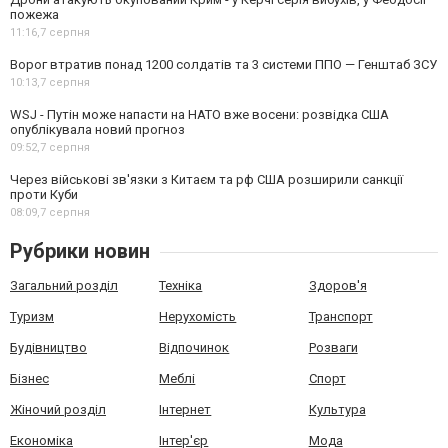
пожежа
11:16,
7 серпня
Ворог втратив понад 1200 солдатів та 3 системи ППО — Генштаб ЗСУ
10:13,
7 серпня
WSJ - Путін може напасти на НАТО вже восени: розвідка США
опублікувала новий прогноз
09:52,
7 серпня
Через військові зв'язки з Китаєм та рф США розширили санкції
проти Куби
08:09,
7 серпня
Рубрики новин
Загальний розділ
Техніка
Здоров'я
Туризм
Нерухомість
Транспорт
Будівництво
Відпочинок
Розваги
Бізнес
Меблі
Спорт
Жіночий розділ
Інтернет
Культура
Економіка
Інтер'єр
Мода