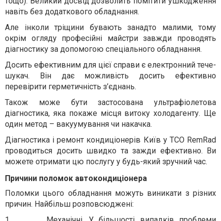
тощо). Великий досвід дозволить помітити ушкодження
навіть без додаткового обладнання.
Але інколи тріщини бувають занадто малими, тому
окрім огляду професійні майстри завжди проводять
діагностику за допомогою спеціального обладнання.
Досить ефективним для цієї справи є електронний тече-
шукач. Він дає можливість досить ефективно
перевірити герметичність з’єднань.
Також може бути застосована ультрафіолетова
діагностика, яка покаже місця витоку холодагенту. Ще
один метод – вакуумування чи накачка.
Діагностика і ремонт кондиціонерів Київ у ТСО
R
е
mRad
проводиться досить швидко та
зажди ефективно. Ви
можете отримати цю послугу у будь-який зручний час.
Причини поломок автокондиціонера
Поломки цього обладнання можуть виникати з різних
причин. Найбільш розповсюджені:
1.
Механічні. У більшості випадків проблеми