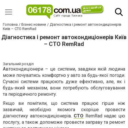
Головна
Бізнес новини
Діагностика і ремонт автокондиціонерів
Київ – СТО RemRad
Діагностика і ремонт автокондиціонерів Київ
– СТО RemRad
Загальний розділ
Автокондиціонери – це системи, завдяки якій людина
може почуватись комфортно у авто за будь-якої погоди.
Сучасні системи працюють дуже ефективно, але, як і
будь-який механізм, вони потребують обслуговування
та періодичного ремонту.
Якщо ви помітили, що система працює гірше ніж
зазвичай, необхідно якомога скоріше провести
діагностику автокондиціонерів.
СТО
RemRad
надає цю
послугу, а також допоможе провести заправу та ремонт