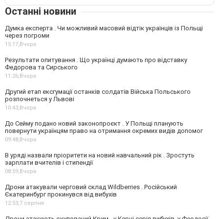
Останні новини
Думка експерта . Чи можливий масовий відтік українців із Польщі
через погроми
15:17,
Вчора
Результати опитування . Що українці думають про відставку
Федорова та Сирського
11:26,
Вчора
Другий етап ексгумації останків солдатів Війська Польського
розпочнеться у Львові
10:43,
Вчора
До Сейму подано новий законопроєкт . У Польщі планують
повернути українцям право на отримання окремих видів допомог
09:48,
Вчора
В уряді назвали пріоритети на новий навчальний рік . Зростуть
зарплати вчителів і стипендії
08:59,
Вчора
Дрони атакували черговий склад Wildberries . Російський
Єкатеринбург прокинувся від вибухів
12:53,
7 серпня
Дрони атакують окупований Крим - у Керчі серія вибухів, у Феодосії