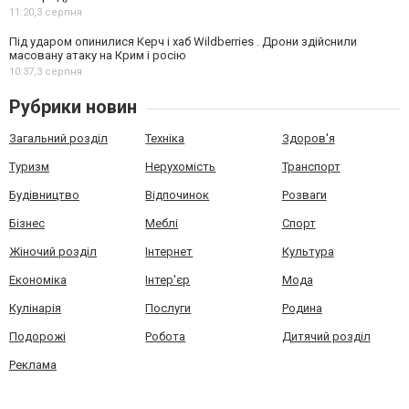
11:20,
3 серпня
Під ударом опинилися Керч і хаб Wildberries . Дрони здійснили
масовану атаку на Крим і росію
10:37,
3 серпня
Рубрики новин
Загальний розділ
Техніка
Здоров'я
Туризм
Нерухомість
Транспорт
Будівництво
Відпочинок
Розваги
Бізнес
Меблі
Спорт
Жіночий розділ
Інтернет
Культура
Економіка
Інтер'єр
Мода
Кулінарія
Послуги
Родина
Подорожі
Робота
Дитячий розділ
Реклама