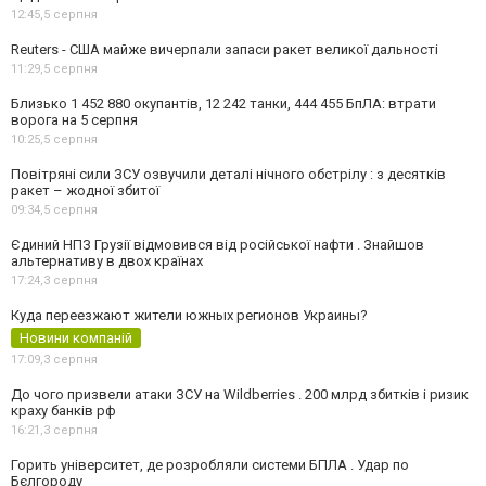
12:45,
5 серпня
Reuters - США майже вичерпали запаси ракет великої дальності
11:29,
5 серпня
Близько 1 452 880 окупантів, 12 242 танки, 444 455 БпЛА: втрати
ворога на 5 серпня
10:25,
5 серпня
Повітряні сили ЗСУ озвучили деталі нічного обстрілу : з десятків
ракет – жодної збитої
09:34,
5 серпня
Єдиний НПЗ Грузії відмовився від російської нафти . Знайшов
альтернативу в двох країнах
17:24,
3 серпня
Куда переезжают жители южных регионов Украины?
Новини компаній
17:09,
3 серпня
До чого призвели атаки ЗСУ на Wildberries . 200 млрд збитків і ризик
краху банків рф
16:21,
3 серпня
Горить університет, де розробляли системи БПЛА . Удар по
Бєлгороду