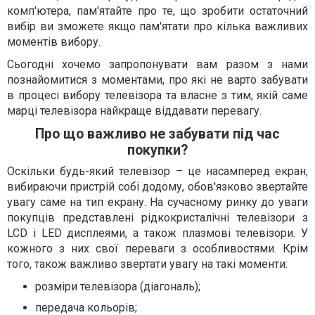
комп'ютера, пам'ятайте про те, що зробити остаточний
вибір ви зможете якщо пам'ятати про кілька важливих
моментів вибору.
Сьогодні хочемо запропонувати вам разом з нами
познайомитися з моментами, про які не варто забувати
в процесі вибору телевізора та власне з тим, якій саме
марці телевізора найкраще віддавати перевагу.
Про що важливо не забувати під час
покупки?
Оскільки будь-який телевізор – це насамперед екран,
вибираючи пристрій собі додому, обов'язково звертайте
увагу саме на тип екрану. На сучасному ринку до уваги
покупців представлені рідкокристалічні телевізори з
LCD і LED дисплеями, а також плазмові телевізори. У
кожного з них свої переваги з особливостями. Крім
того, також важливо звертати увагу на такі моменти:
розміри телевізора (діагональ);
передача кольорів;