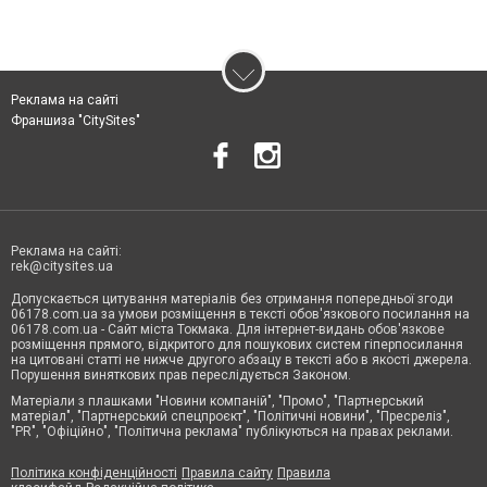
Реклама на сайті
Франшиза "CitySites"
Реклама на сайті:
rek@citysites.ua
Допускається цитування матеріалів без отримання попередньої згоди
06178.com.ua за умови розміщення в тексті обов'язкового посилання на
06178.com.ua - Сайт міста Токмака. Для інтернет-видань обов'язкове
розміщення прямого, відкритого для пошукових систем гіперпосилання
на цитовані статті не нижче другого абзацу в тексті або в якості джерела.
Порушення виняткових прав переслідується Законом.
Матеріали з плашками "Новини компаній", "Промо", "Партнерський
матеріал", "Партнерський спецпроєкт", "Політичні новини", "Пресреліз",
"PR", "Офіційно", "Політична реклама" публікуються на правах реклами.
Політика конфіденційності
Правила сайту
Правила