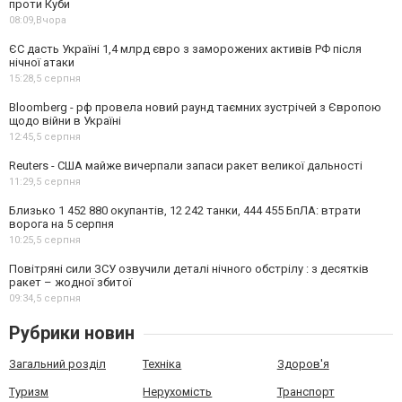
проти Куби
08:09,
Вчора
ЄС дасть Україні 1,4 млрд євро з заморожених активів РФ після
нічної атаки
15:28,
5 серпня
Bloomberg - рф провела новий раунд таємних зустрічей з Європою
щодо війни в Україні
12:45,
5 серпня
Reuters - США майже вичерпали запаси ракет великої дальності
11:29,
5 серпня
Близько 1 452 880 окупантів, 12 242 танки, 444 455 БпЛА: втрати
ворога на 5 серпня
10:25,
5 серпня
Повітряні сили ЗСУ озвучили деталі нічного обстрілу : з десятків
ракет – жодної збитої
09:34,
5 серпня
Рубрики новин
Загальний розділ
Техніка
Здоров'я
Туризм
Нерухомість
Транспорт