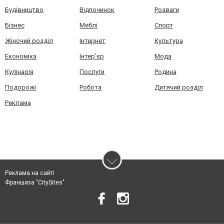
Будівництво
Відпочинок
Розваги
Бізнес
Меблі
Спорт
Жіночий розділ
Інтернет
Культура
Економіка
Інтер'єр
Мода
Кулінарія
Послуги
Родина
Подорожі
Робота
Дитячий розділ
Реклама
Реклама на сайті
Франшиза "CitySites"