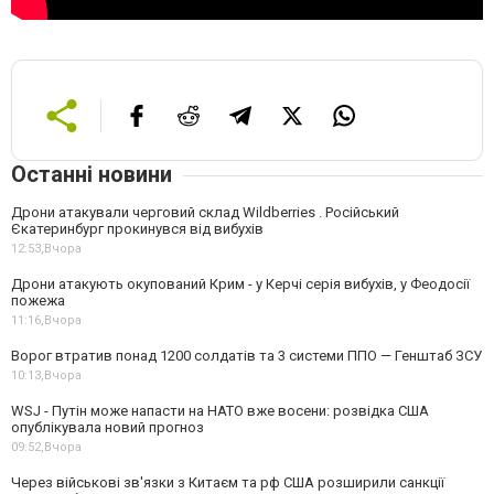
Останні новини
Дрони атакували черговий склад Wildberries . Російський
Єкатеринбург прокинувся від вибухів
12:53,
Вчора
Дрони атакують окупований Крим - у Керчі серія вибухів, у Феодосії
пожежа
11:16,
Вчора
Ворог втратив понад 1200 солдатів та 3 системи ППО — Генштаб ЗСУ
10:13,
Вчора
WSJ - Путін може напасти на НАТО вже восени: розвідка США
опублікувала новий прогноз
09:52,
Вчора
Через військові зв'язки з Китаєм та рф США розширили санкції