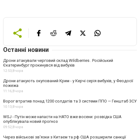
Останні новини
Дрони атакували черговий склад Wildberries . Російський
Єкатеринбург прокинувся від вибухів
12:53,
Вчора
Дрони атакують окупований Крим - у Керчі серія вибухів, у Феодосії
пожежа
11:16,
Вчора
Ворог втратив понад 1200 солдатів та 3 системи ППО — Генштаб ЗСУ
10:13,
Вчора
WSJ - Путін може напасти на НАТО вже восени: розвідка США
опублікувала новий прогноз
09:52,
Вчора
Через військові зв'язки з Китаєм та рф США розширили санкції