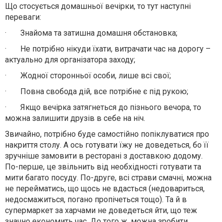
Що стосується домашньої вечірки, то тут наступні
переваги:
·
Знайома та затишна домашня обстановка;
·
Не потрібно нікуди їхати, витрачати час на дорогу –
актуально для організатора заходу;
·
Жодної сторонньої особи, лише всі свої;
·
Повна свобода дій, все потрібне є під рукою;
·
Якщо вечірка затягнеться до пізнього вечора, то
можна залишити друзів в себе на ніч.
Звичайно, потрібно буде самостійно попіклуватися про
накриття столу. А ось готувати їжу не доведеться, бо її
зручніше замовити в ресторані з доставкою додому.
По-перше, це звільнить від необхідності готувати та
мити багато посуду. По-друге, всі страви смачні, можна
не перейматись, що щось не вдасться (недовариться,
недосмажиться, погано пропічеться тощо). Та й в
супермаркет за харчами не доведеться йти, що теж
значно економить час. До того ж, можна зробити