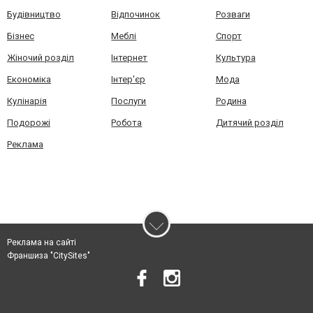
Будівництво
Відпочинок
Розваги
Бізнес
Меблі
Спорт
Жіночий розділ
Інтернет
Культура
Економіка
Інтер'єр
Мода
Кулінарія
Послуги
Родина
Подорожі
Робота
Дитячий розділ
Реклама
Реклама на сайті
Франшиза "CitySites"