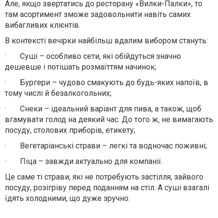
Але, якщо звертатись до ресторану «Вилки-Палки», то
там асортимент зможе задовольнити навіть самих
вибагливих клієнтів.
В контексті вечірки найбільш вдалим вибором стануть:
·
Суші – особливо сети, які обійдуться значно
дешевше і потішать розмаїттям начинок;
·
Бургери – чудово смакують до будь-яких напоїв, в
тому числі й безалкогольних;
·
Снеки – ідеальний варіант для пива, а також, щоб
вгамувати голод на деякий час. До того ж, не вимагають
посуду, столових приборів, етикету;
·
Вегетаріанські страви – легкі та водночас поживні;
·
Піца – завжди актуально для компанії.
Це саме ті страви, які не потребують застілля, зайвого
посуду, розігріву перед поданням на стіл. А суші взагалі
їдять холодними, що дуже зручно.