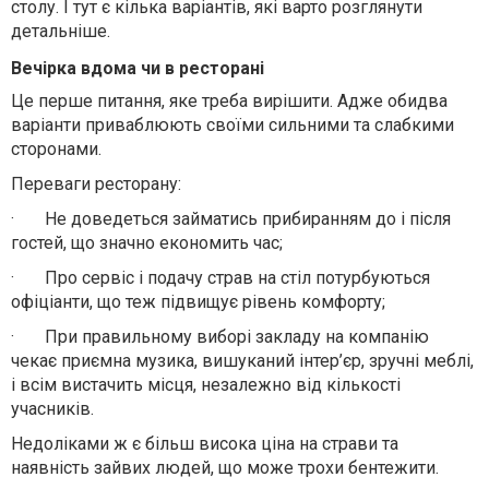
столу. І тут є кілька варіантів, які варто розглянути
детальніше.
Вечірка вдома чи в ресторані
Це перше питання, яке треба вирішити. Адже обидва
варіанти приваблюють своїми сильними та слабкими
сторонами.
Переваги ресторану:
·
Не доведеться займатись прибиранням до і після
гостей, що значно економить час;
·
Про сервіс і подачу страв на стіл потурбуються
офіціанти, що теж підвищує рівень комфорту;
·
При правильному виборі закладу на компанію
чекає приємна музика, вишуканий інтер’єр, зручні меблі,
і всім вистачить місця, незалежно від кількості
учасників.
Недоліками ж є більш висока ціна на страви та
наявність зайвих людей, що може трохи бентежити.