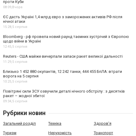
проти Куби
08:09,
Вчора
ЄС дасть Україні 1,4 млрд євро з заморожених активів РФ після
нічної атаки
15:28,
5 серпня
Bloomberg - рф провела новий раунд таємних зустрічей з Європою
щодо війни в Україні
12:45,
5 серпня
Reuters - США майже вичерпали запаси ракет великої дальності
11:29,
5 серпня
Близько 1 452 880 окупантів, 12 242 танки, 444 455 БпЛА: втрати
ворога на 5 серпня
10:25,
5 серпня
Повітряні сили ЗСУ озвучили деталі нічного обстрілу : з десятків
ракет – жодної збитої
09:34,
5 серпня
Рубрики новин
Загальний розділ
Техніка
Здоров'я
Туризм
Нерухомість
Транспорт