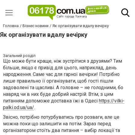
Головна
Бізнес новини
Як організувати вдалу вечірку
Як організувати вдалу вечірку
Загальний розділ
Що може бути краще, ніж зустрітися з друзями? Тим
більше, якщо є привід для цього, наприклад, день
народження. Саме час для гарної вечірки! Потрібно
лише правильно її організувати, щоб гості пішли
задоволені та щасливі. А головне – не голодними, бо
навряд чи в них буде добрий настрій. Втім, з цим
питанням допоможе
доставка їжі в Одесі
https://vilki-
palki.od.ua/ua/
.
Звісно, потрібно потурбуватись про розваги, але це
можна поки що залишити на потім. Зараз перед
організатором стоїть два питання – вибір локації та