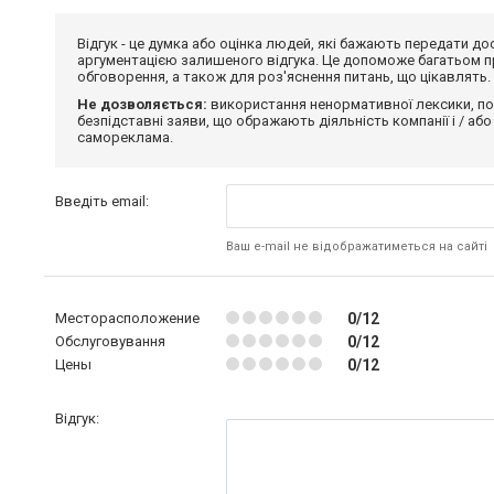
Відгук - це думка або оцінка людей, які бажають передати 
аргументацією залишеного відгука. Це допоможе багатьом пр
обговорення, а також для роз'яснення питань, що цікавлять.
Не дозволяється:
використання ненормативної лексики, по
безпідставні заяви, що ображають діяльність компанії і / або
самореклама.
Введіть email:
Ваш e-mail не відображатиметься на сайті
Месторасположение
0/12
Обслуговування
0/12
Цены
0/12
Відгук: