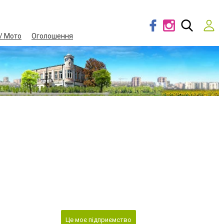
/ Мото
Оголошення
Це моє підприємство