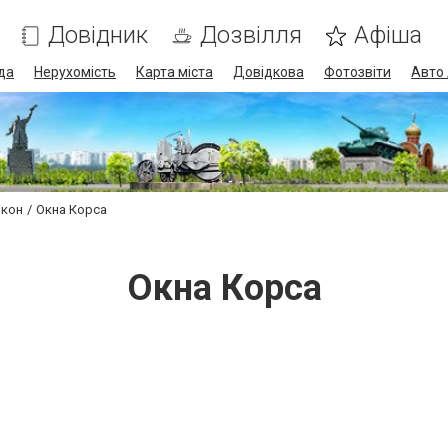
Довідник
Дозвілля
Афіша
да
Нерухомість
Карта міста
Довідкова
Фотозвіти
Авто 
ікон
Окна Корса
Окна Корса