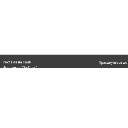
Реклама на сайті
Приєднуйтесь до 
Франшиза "CitySites"
Реклама на сайті:
Допускається цит
rek@citysites.ua
тексті обов'язко
розміщення прямо
абзацу в тексті 
Матеріали з плаш
"Політичні новини
Політика конфіде