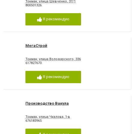
Токмак, улица Шевченко, 37/1
800501326
Я рекомендую
МегаСтрой
Токмак, улица Володарского, 336
617827670
Я рекомендую
Производство Вакула
Токмак, улица Чкалова, 1-в
676183965