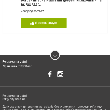
Dorus - інтернет-магазин дверей. Міжкомнатні та
вхідні двері
+380(50)952-77-77
Я рекомендую
Реклама на сайті
Франшиза "CitySites"
Реклама на сайті:
rek@citysites.ua
Допускається цитування матеріалів без отримання попередньої згоди
06178.com.ua за умови розміщення в тексті обов'язкового посилання на