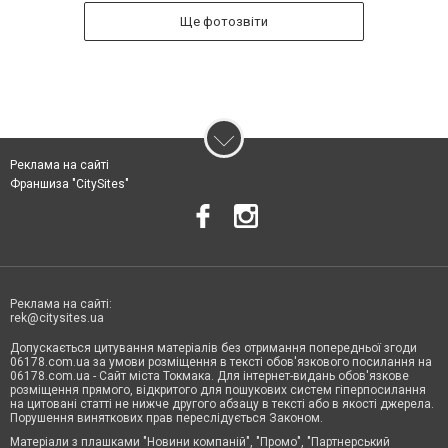
Ще фотозвіти
Реклама на сайті
Франшиза "CitySites"
Реклама на сайті:
rek@citysites.ua
Допускається цитування матеріалів без отримання попередньої згоди
06178.com.ua за умови розміщення в тексті обов'язкового посилання на
06178.com.ua - Сайт міста Токмака. Для інтернет-видань обов'язкове
розміщення прямого, відкритого для пошукових систем гіперпосилання
на цитовані статті не нижче другого абзацу в тексті або в якості джерела.
Порушення виняткових прав переслідується Законом.
Матеріали з плашками "Новини компаній", "Промо", "Партнерський