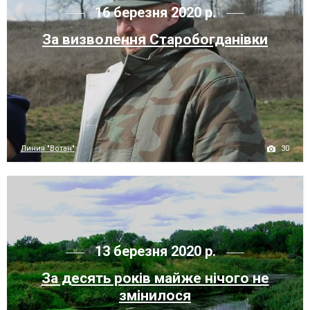
16 березня 2020 р.
За визволення Старобогданівки
30
Линия "Вотан"
13 березня 2020 р.
За десять років майже нічого не
змінилося