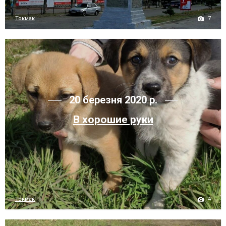
7
Токмак
20 березня 2020 р.
В хорошие руки
4
Токмак