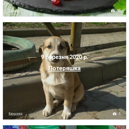
10
Токмак
9 березня 2020 р.
Потеряшка
5
Канцлер