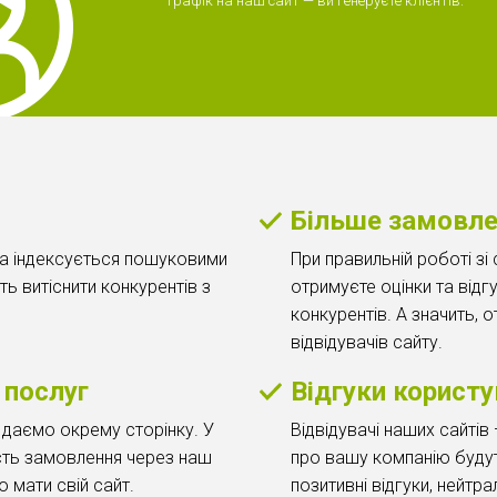
трафік на наш сайт — ви генеруєте клієнтів.
Більше замовл
ка індексується пошуковими
При правильній роботі зі
ь витіснити конкурентів з
отримуєте оцінки та відг
конкурентів. А значить, 
відвідувачів сайту.
 послуг
Відгуки користу
 даємо окрему сторінку. У
Відвідувачі наших сайтів 
сть замовлення через наш
про вашу компанію буду
 мати свій сайт.
позитивні відгуки, нейтра