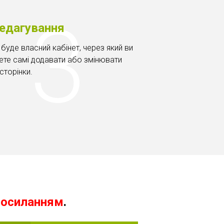
Редагування
 буде власний кабінет, через який ви
те самі додавати або змінювати
сторінки.
посиланням
.