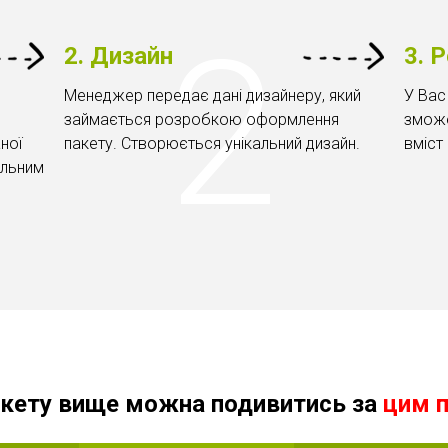
2. Дизайн
3. 
Менеджер передає дані дизайнеру, який
У Вас
займається розробкою оформлення
зможе
ної
пакету. Створюється унікальний дизайн.
вміст 
альним
кету вище можна подивитись за
цим 