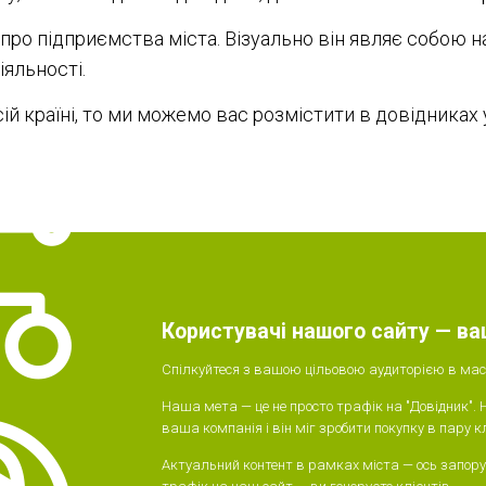
 про підприємства міста. Візуально він являє собою н
іяльності.
й країні, то ми можемо вас розмістити в довідниках у
Користувачі нашого сайту — ва
Спілкуйтеся з вашою цільовою аудиторією в масш
Наша мета — це не просто трафік на "Довідник". 
ваша компанія і він міг зробити покупку в пару кл
Актуальний контент в рамках міста — ось запору