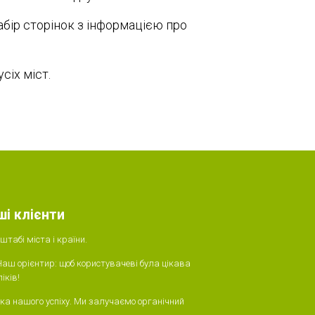
абір сторінок з інформацією про
сіх міст.
ші клієнти
табі міста і країни.
Наш орієнтир: щоб користувачеві була цікава
іків!
ка нашого успіху. Ми залучаємо органічний