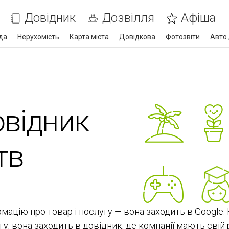
Довідник
Дозвілля
Афіша
да
Нерухомість
Карта міста
Довідкова
Фотозвіти
Авто 
овідник
тв
мацію про товар і послугу — вона заходить в Google
, вона заходить в довідник, де компанії мають свій р