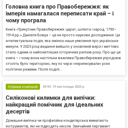
Головна книга про Правобережжя: як
імперія намагалася переписати край – і
чому програла
Книга «Трикутник Правобережжя: царат, шляхта і народ. 1793–
1914 рр.» Даніеля Бовуа – це не просто наукове дослідження. Це
інтелектуальна подія, яка змінює наше уявлення про українське
минуле. У 2025 році видання вийшло у оновленій версі і миттєво
стало одним із найпомітніших історичних релізів року. Про що ця
книга – і чому вона настільки важлива Правобережжя упродовж
століть було територією, яку по черзі «переписували» різні
політичні режими. Після поділі...
Новини компаній
09:59,
19 листопада 2025 р.
Силіконові килимки для випічки:
найкращий помічник для ідеальних
десертів
Домашня випічка чи професійна кондитерська вимагають
інструментів, які не підводять ніколи. Звичайний пергамент