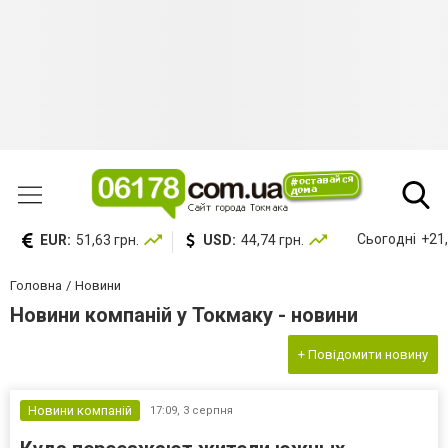
Сьогодні
+21,
EUR:
51,63 грн.
USD:
44,74 грн.
Головна
Новини
Новини компаній у Токмаку - новини
+ Повідомити новину
Новини компаній
17:09,
3 серпня