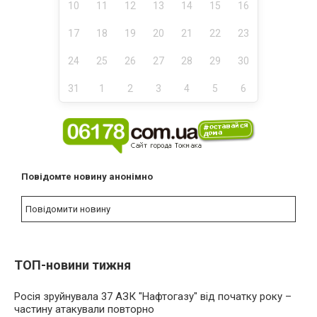
10
11
12
13
14
15
16
17
18
19
20
21
22
23
24
25
26
27
28
29
30
31
1
2
3
4
5
6
Повідомте новину анонімно
Повідомити новину
ТОП-новини тижня
Росія зруйнувала 37 АЗК "Нафтогазу" від початку року –
частину атакували повторно