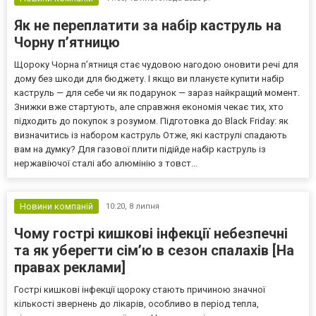
Як не переплатити за набір каструль на
Чорну п’ятницю
Щороку Чорна п’ятниця стає чудовою нагодою оновити речі для
дому без шкоди для бюджету. І якщо ви плануєте купити набір
каструль — для себе чи як подарунок — зараз найкращий момент.
Знижки вже стартують, але справжня економія чекає тих, хто
підходить до покупок з розумом. Підготовка до Black Friday: як
визначитись із набором каструль Отже, які каструлі спадають
вам на думку? Для газової плити підійде набір каструль із
нержавіючої сталі або алюмінію з товст...
Новини компаній
10:20,
8 липня
Чому гострі кишкові інфекції небезпечні
та як уберегти сім’ю в сезон спалахів [На
правах реклами]
Гострі кишкові інфекції щороку стають причиною значної
кількості звернень до лікарів, особливо в період тепла,