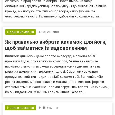
ефективно працювати на обігрів. Проте широкий вибір
обладнання нерідко ускладнює покупку. Відрізняються не лише
бренди, а й потужність, тип компресора, набір функцій та
енергоефективність. Правильно підібраний кондиціонер за...
Новини компаній
17:08,
27 квітня
Як правильно вибрати килимок для йоги,
щоб займатися із задоволенням
Килимок для йоги - це не просто аксесуар, а основа всієї
практики. Від нього залежить комфорт, безпека і навіть те,
наскільки легко ти зможеш зосередитись на диханні, а не на
ковзких долонях чи твердому підлозі. Саме тому важливо
зрозуміти, який тип покриття підійде саме тобі. Великий вибір
різних моделей можна знайти в магазині Товщина: комфорт чи
стабільність? Найчастіше новачки беруть найтовстіший килимок,
бо він видається "м’якшим і приємнішим". Але то...
Новини компаній
14:48,
6 квітня