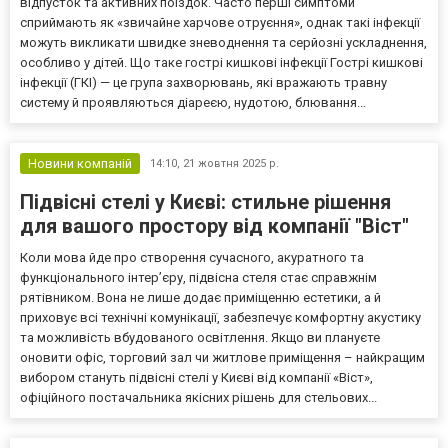
відпусток та активних поїздок. Часто перші симптоми
сприймають як «звичайне харчове отруєння», однак такі інфекції
можуть викликати швидке зневоднення та серйозні ускладнення,
особливо у дітей. Що таке гострі кишкові інфекції Гострі кишкові
інфекції (ГКІ) — це група захворювань, які вражають травну
систему й проявляються діареєю, нудотою, блювання...
Новини компаній
14:10,
21 жовтня 2025 р.
Підвісні стелі у Києві: стильне рішення
для вашого простору від компанії "Віст"
Коли мова йде про створення сучасного, акуратного та
функціонального інтер’єру, підвісна стеля стає справжнім
рятівником. Вона не лише додає приміщенню естетики, а й
приховує всі технічні комунікації, забезпечує комфортну акустику
та можливість вбудованого освітлення. Якщо ви плануєте
оновити офіс, торговий зал чи житлове приміщення – найкращим
вибором стануть підвісні стелі у Києві від компанії «Віст»,
офіційного постачальника якісних рішень для стельових...