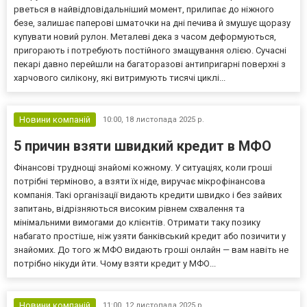
рветься в найвідповідальніший момент, прилипає до ніжного
безе, залишає паперові шматочки на дні печива й змушує щоразу
купувати новий рулон. Металеві дека з часом деформуються,
пригорають і потребують постійного змащування олією. Сучасні
пекарі давно перейшли на багаторазові антипригарні поверхні з
харчового силікону, які витримують тисячі циклі...
Новини компаній
10:00,
18 листопада 2025 р.
5 причин взяти швидкий кредит в МФО
Фінансові труднощі знайомі кожному. У ситуаціях, коли гроші
потрібні терміново, а взяти їх ніде, виручає мікрофінансова
компанія. Такі організації видають кредити швидко і без зайвих
запитань, відрізняються високим рівнем схвалення та
мінімальними вимогами до клієнтів. Отримати таку позику
набагато простіше, ніж узяти банківський кредит або позичити у
знайомих. До того ж МФО видають гроші онлайн — вам навіть не
потрібно нікуди йти. Чому взяти кредит у МФО...
Новини компаній
11:00,
12 листопада 2025 р.