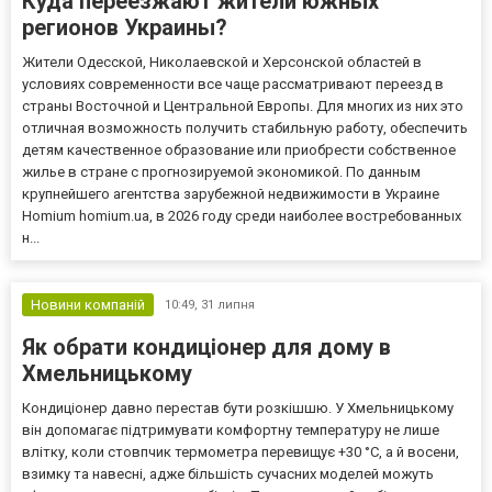
Куда переезжают жители южных
регионов Украины?
Жители Одесской, Николаевской и Херсонской областей в
условиях современности все чаще рассматривают переезд в
страны Восточной и Центральной Европы. Для многих из них это
отличная возможность получить стабильную работу, обеспечить
детям качественное образование или приобрести собственное
жилье в стране с прогнозируемой экономикой. По данным
крупнейшего агентства зарубежной недвижимости в Украине
Homium homium.ua, в 2026 году среди наиболее востребованных
н...
Новини компаній
10:49,
31 липня
Як обрати кондиціонер для дому в
Хмельницькому
Кондиціонер давно перестав бути розкішшю. У Хмельницькому
він допомагає підтримувати комфортну температуру не лише
влітку, коли стовпчик термометра перевищує +30 °C, а й восени,
взимку та навесні, адже більшість сучасних моделей можуть