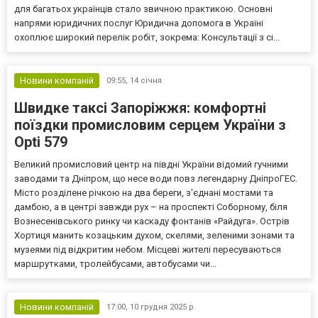
для багатьох українців стало звичною практикою. Основні
напрями юридичних послуг Юридична допомога в Україні
охоплює широкий перелік робіт, зокрема: Консультації з сі...
Новини компаній
09:55,
14 січня
Швидке таксі Запоріжжя: комфортні
поїздки промисловим серцем України з
Opti 579
Великий промисловий центр на півдні України відомий гучними
заводами та Дніпром, що несе води повз легендарну ДніпроГЕС.
Місто розділене річкою на два береги, з'єднані мостами та
дамбою, а в центрі завжди рух – на проспекті Соборному, біля
Вознесенівського ринку чи каскаду фонтанів «Райдуга». Острів
Хортиця манить козацьким духом, скелями, зеленими зонами та
музеями під відкритим небом. Місцеві жителі пересуваються
маршрутками, тролейбусами, автобусами чи...
Новини компаній
17:00,
10 грудня 2025 р.