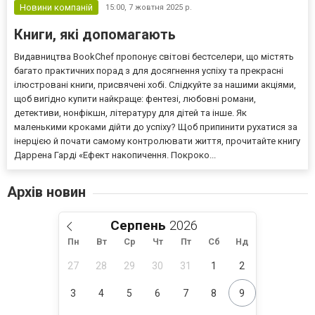
Новини компаній
15:00,
7 жовтня 2025 р.
Книги, які допомагають
Видавництва BookChef пропонує світові бестселери, що містять
багато практичних порад з для досягнення успіху та прекрасні
ілюстровані книги, присвячені хобі. Слідкуйте за нашими акціями,
щоб вигідно купити найкраще: фентезі, любовні романи,
детективи, нонфікшн, літературу для дітей та інше. Як
маленькими кроками дійти до успіху? Щоб припинити рухатися за
інерцією й почати самому контролювати життя, прочитайте книгу
Даррена Гарді «Ефект накопичення. Покроко...
Архів новин
Серпень
Пн
Вт
Ср
Чт
Пт
Сб
Нд
27
28
29
30
31
1
2
3
4
5
6
7
8
9