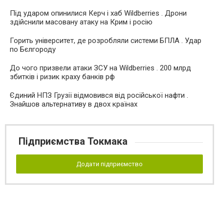
Під ударом опинилися Керч і хаб Wildberries . Дрони
здійснили масовану атаку на Крим і росію
Горить університет, де розробляли системи БПЛА . Удар
по Бєлгороду
До чого призвели атаки ЗСУ на Wildberries . 200 млрд
збитків і ризик краху банків рф
Єдиний НПЗ Грузії відмовився від російської нафти .
Знайшов альтернативу в двох країнах
Підприємства Токмака
Додати підприємство