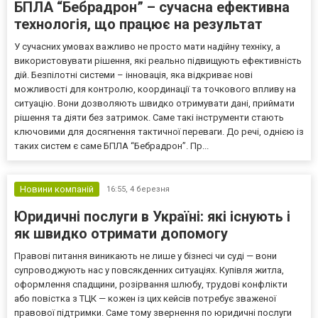
БПЛА “Бебрадрон” – сучасна ефективна
технологія, що працює на результат
У сучасних умовах важливо не просто мати надійну техніку, а
використовувати рішення, які реально підвищують ефективність
дій. Безпілотні системи – інновація, яка відкриває нові
можливості для контролю, координації та точкового впливу на
ситуацію. Вони дозволяють швидко отримувати дані, приймати
рішення та діяти без затримок. Саме такі інструменти стають
ключовими для досягнення тактичної переваги. До речі, однією із
таких систем є саме БПЛА “Бебрадрон”. Пр...
Новини компаній
16:55,
4 березня
Юридичні послуги в Україні: які існують і
як швидко отримати допомогу
Правові питання виникають не лише у бізнесі чи суді — вони
супроводжують нас у повсякденних ситуаціях. Купівля житла,
оформлення спадщини, розірвання шлюбу, трудові конфлікти
або повістка з ТЦК — кожен із цих кейсів потребує зваженої
правової підтримки. Саме тому звернення по юридичні послуги