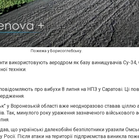
Пожежа у Борисоглєбську.
анти використовують аеродром як базу винищувачів Су-34, 
ної техніки.
повідомляють про вибухи 8 липня на НПЗ у Саратові. Ці по
вердження.
к" у Воронезькій області вже неодноразово ставав ціллю 
ів. Так, минулого року ураження зазначеного військового 
пня.
дав, що українські далекобійні безпілотники уразили Омсь
 Росії. Після атаки на території підприємства виникла пож