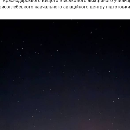
" Краснодарського вищого військового авіаційного училищ
рисоглєбського навчального авіаційного центру підготовки