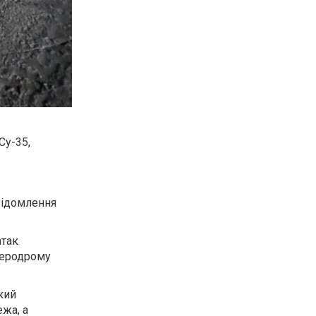
Су-35,
відомлення
атак
аеродрому
кий
ежа, а