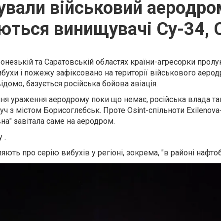
ували військовий аеродро
уються винищувачі Су-34, 
оронезькій та Саратовській областях країни-агресорки пролу
ибухи і пожежу зафіксовано на території військового аеро
відомо, базується російська бойова авіація.
ня ураження аеродрому поки що немає, російська влада т
ч з містом Борисоглєбськ. Проте Osint-спільноти Exilenova
а" завітала саме на аеродром.
 .
ють про серію вибухів у регіоні, зокрема, "в районі нафтоб