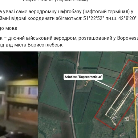
 увазі саме аеродромну нафтобазу (нафтовий термінал) у
ні відомі координати збігаються: 51°22'52" пн.ш. 42°8'20" 
 що мова
 – діючий військовий аеродром, розташований у Воронезьк
ід від міста Борисоглєбськ.