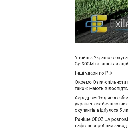
У війні з Україною окуп
Су-30СМ та іншої авіацій
Інші удари по РФ
Окремо Osint-спільноти 
також мають відеопідт
Аеродром "Борисоглєбсь
українських безпілотник
окупантів відбулося 5 ли
Раніше OBOZ.UA розпові
нафтопереробний завод у