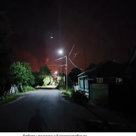
Вибухи і пожежа у Борисоглєбську.