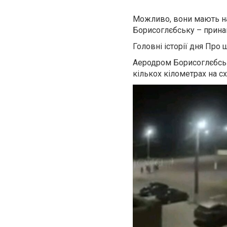
Можливо, вони мають на
Борисоглєбську – принайм
Головні історії дня Про
Аеродром Борисоглєбськ
кількох кілометрах на сх