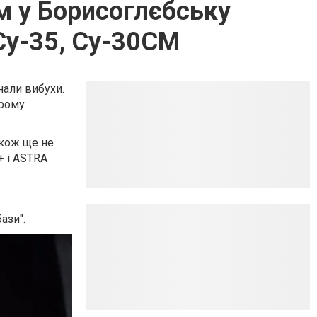
м у Борисоглєбську
Су-35, Су-30СМ
нали вибухи.
дрому
акож ще не
+ і ASTRA
ази".