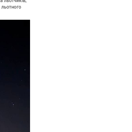
а льотчиків,
 льотного