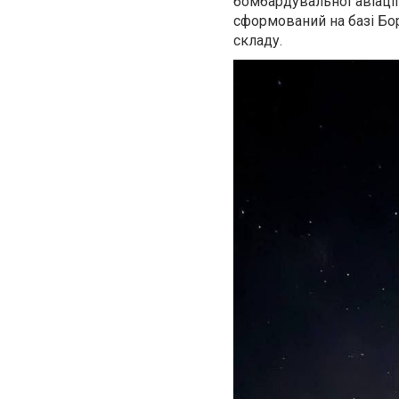
бомбардувальної авіації
сформований на базі Бо
складу.