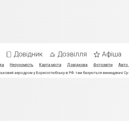
Довідник
Дозвілля
Афіша
да
Нерухомість
Карта міста
Довідкова
Фотозвіти
Авто 
ьковий аеродром у Борисоглєбську в РФ: там базуються винищувачі Су-3