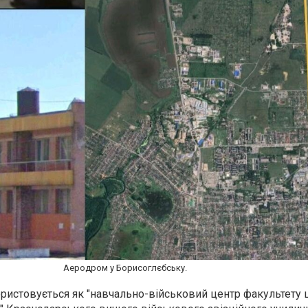
Аеродром у Борисоглєбську.
ристовується як "навчально-військовий центр факультету 