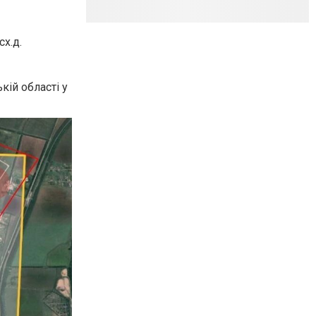
сх.д.
ій області у