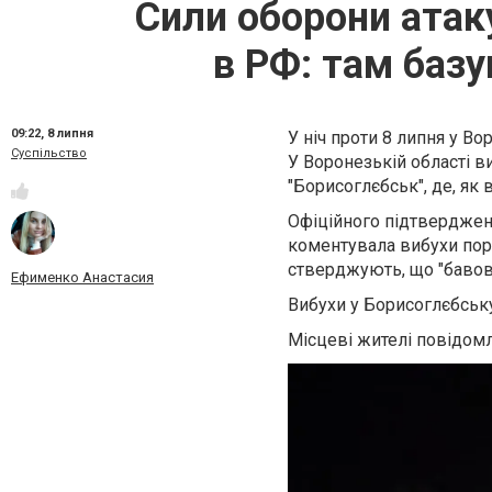
Сили оборони атак
в РФ: там баз
09:22,
8 липня
У ніч проти 8 липня у В
Суспільство
У Воронезькій області в
"Борисоглєбськ", де, як 
Офіційного підтверджен
коментувала вибухи пору
стверджують, що "бавовн
Ефименко Анастасия
Вибухи у Борисоглєбську
Місцеві жителі повідомля